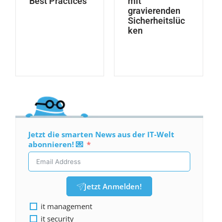
Best Practices
mit
gravierenden
Sicherheitslüc
ken
Jetzt die smarten News aus der IT-Welt
abonnieren! 💌
Jetzt Anmelden!
it management
it security