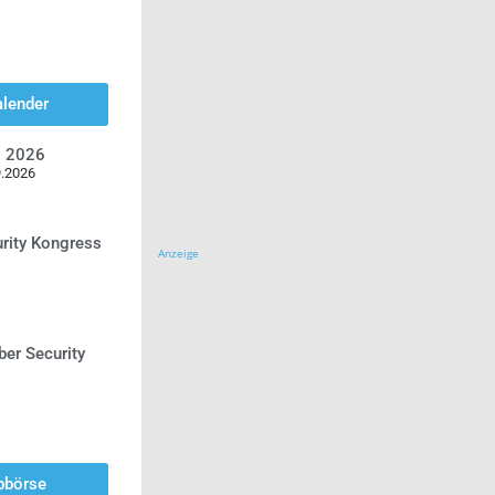
alender
z 2026
9.2026
urity Kongress
Anzeige
ber Security
bbörse