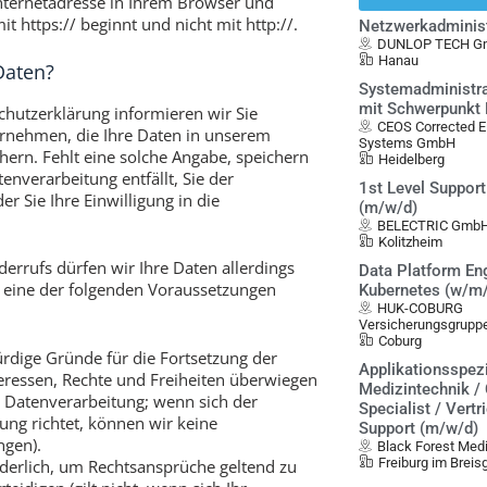
nternetadresse in Ihrem Browser und
t https:// beginnt und nicht mit http://.
Netzwerkadminist
DUNLOP TECH G
Hanau
Daten?
Systemadministra
mit Schwerpunkt 
chutzerklärung informieren wir Sie
CEOS Corrected El
ternehmen, die Ihre Daten in unserem
Systems GmbH
chern. Fehlt eine solche Angabe, speichern
Heidelberg
enverarbeitung entfällt, Sie der
1st Level Suppor
 Sie Ihre Einwilligung in die
(m/w/d)
BELECTRIC Gmb
Kolitzheim
errufs dürfen wir Ihre Daten allerdings
Data Platform Eng
 eine der folgenden Voraussetzungen
Kubernetes (w/m/
HUK-COBURG
Versicherungsgruppe
Coburg
dige Gründe für die Fortsetzung der
Applikationsspezi
eressen, Rechte und Freiheiten überwiegen
Medizintechnik / 
 Datenverarbeitung; wenn sich der
Specialist / Vertr
ng richtet, können wir keine
Support (m/w/d)
ngen).
Black Forest Med
Freiburg im Breis
rderlich, um Rechtsansprüche geltend zu