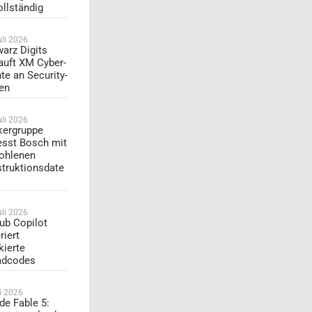
ollständig
uli 2026
arz Digits
auft XM Cyber-
te an Security-
en
uli 2026
ergruppe
esst Bosch mit
ohlenen
truktionsdate
uli 2026
ub Copilot
riert
kierte
adcodes
li 2026
de Fable 5: