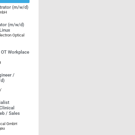
rator (m/w/d)
mbH
tor (m/w/d)
Linux
ectron Optical
t OT Workplace
H
ineer /
d)
'
alist
Clinical
ieb / Sales
ical GmbH
gau