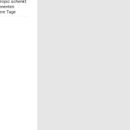
ropic schenkt
nnenten
ere Tage