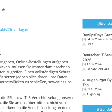
GmbH
Eventk
akis@it-verlag.de
DevOpsDays Gra
04.09.2026
- 05.0
Graz
g
Deutscher IT-Sec
2026
eingeben, Online-Bestellungen aufgeben
17.09.2026
chicken, müssen Sie immer damit rechnen,
OsnabrückHalle
aten zugreifen. Einen vollständigen Schutz
Wir setzen jedoch alles daran, Ihre Daten
4. Augsburger Cy
erheitslücken zu schließen, soweit es uns
Tag
01.10.2026
Augsburg
die SSL- bzw. TLS-Verschlüsselung unserer
, die Sie an uns übermitteln, nicht von
ie erkennen die Verschlüsselung an dem
Zur Jo