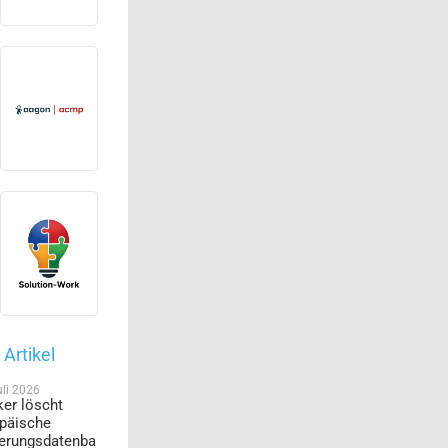
Artikel
uli 2026
er löscht
päische
erungsdatenba