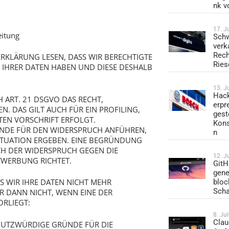
nk v
17. J
eitung
Schw
verk
Rech
ERKLÄRUNG LESEN, DASS WIR BERECHTIGTE
Ries
G IHRER DATEN HABEN UND DIESE DESHALB
13. J
Hack
H ART. 21 DSGVO DAS RECHT,
erpr
. DAS GILT AUCH FÜR EIN PROFILING,
gest
EN VORSCHRIFT ERFOLGT.
Kons
RÜNDE FÜR DEN WIDERSPRUCH ANFÜHREN,
n
SITUATION ERGEBEN. EINE BEGRÜNDUNG
ICH DER WIDERSPRUCH GEGEN DIE
12. J
TWERBUNG RICHTET.
GitH
gene
S WIR IHRE DATEN NICHT MEHR
bloc
Sch
R DANN NICHT, WENN EINE DER
RLIEGT:
8. Ju
Clau
UTZWÜRDIGE GRÜNDE FÜR DIE