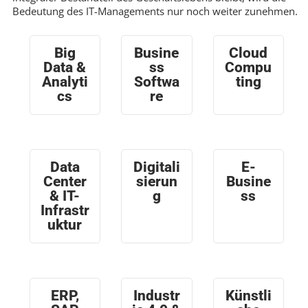
Bedeutung des IT-Managements nur noch weiter zunehmen.
Big
Busine
Cloud
Data &
ss
Compu
Analyti
Softwa
ting
cs
re
Data
Digitali
E-
Center
sierun
Busine
& IT-
g
ss
Infrastr
uktur
ERP,
Industr
Künstli