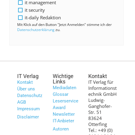
it management
it security
it-daily Redaktion
Mit Klick auf den Button "Jetzt Anmelden" stimme ich der
Datenschutzerklärung
zu.
IT Verlag
Wichtige
Kontakt
Links
IT Verlag für
Kontakt
Mediadaten
Informationst
Über uns
echnik GmbH
Glossar
Datenschutz
Ludwig-
Leserservice
AGB
Ganghofer-
Award
Impressum
Str. 51
Newsletter
Disclaimer
83624
IT-Anbieter
Otterfing
Autoren
Tel.: +49 (0)