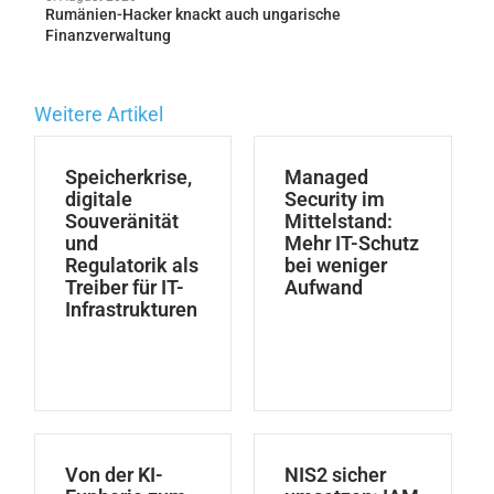
Rumänien-Hacker knackt auch ungarische
Finanzverwaltung
Weitere Artikel
Speicherkrise,
Managed
digitale
Security im
Souveränität
Mittelstand:
und
Mehr IT-Schutz
Regulatorik als
bei weniger
Treiber für IT-
Aufwand
Infrastrukturen
Von der KI-
NIS2 sicher