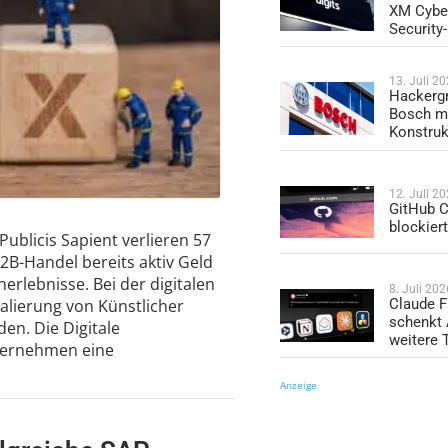
XM Cybe
Security
13. Juli 2
Hackergr
Bosch mi
Konstruk
12. Juli 2
GitHub C
blockier
Publicis Sapient verlieren 57
B-Handel bereits aktiv Geld
erlebnisse. Bei der digitalen
8. Juli 202
Claude F
alierung von Künstlicher
schenkt
den. Die Digitale
weitere 
nternehmen eine
Anzeige