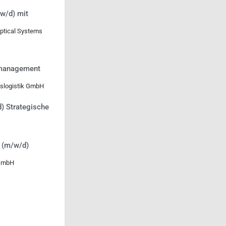
w/d) mit
Optical Systems
smanagement
slogistik GmbH
) Strategische
g (m/w/d)
-GmbH