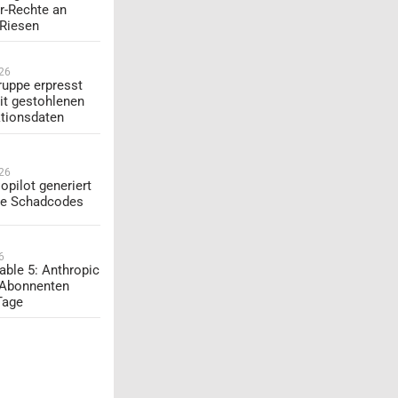
r-Rechte an
-Riesen
026
uppe erpresst
t gestohlenen
tionsdaten
026
opilot generiert
te Schadcodes
6
able 5: Anthropic
 Abonnenten
Tage