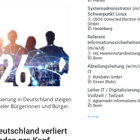
Hanau
Systemadministrator (m/
Schwerpunkt Linux
CEOS Corrected Electron 
GmbH
Heidelberg
Referent
Informationssicherheit
(m/w/d)
HIL Heeresinstandsetzung
Bonn
Abteilungsleitung (w/m/d
IT
Ruhrbahn GmbH
Essen (Ruhr)
Leiter IT / Digitalisierun
Vollzeit / Teilzeit
sierung in Deutschland steigen
Agrarmarkt Informations
ieler Bürgerinnen und Bürger.
Bonn
Anzeige
eutschland verliert