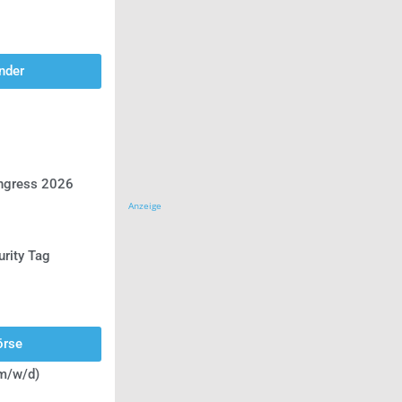
nder
ongress 2026
Anzeige
urity Tag
örse
(m/w/d)