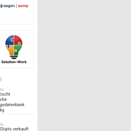
l
026
öscht
sche
ngsdatenbank
dig
026
Digits verkauft