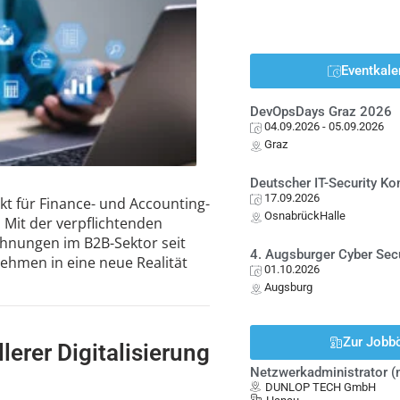
Eventkale
DevOpsDays Graz 2026
04.09.2026
- 05.09.2026
Graz
Deutscher IT-Security K
17.09.2026
t für Finance- und Accounting-
OsnabrückHalle
 Mit der verpflichtenden
chnungen im B2B-Sektor seit
4. Augsburger Cyber Sec
ehmen in eine neue Realität
01.10.2026
Augsburg
Zur Jobb
erer Digitalisierung
Netzwerkadministrator 
DUNLOP TECH GmbH