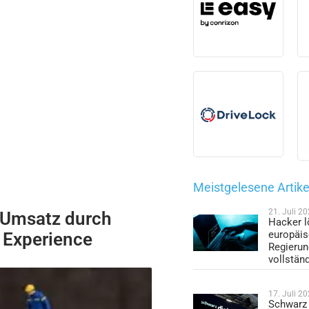
Meistgelesene Artike
21. Juli 2
 Umsatz durch
Hacker l
europäi
 Experience
Regieru
vollstän
17. Juli 2
Schwarz 