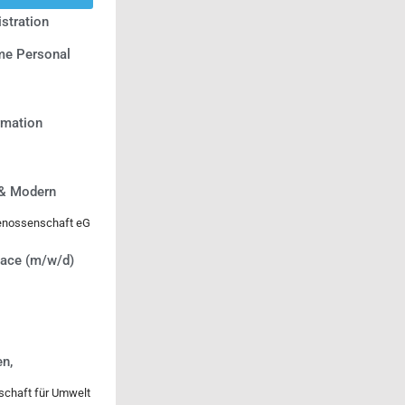
stration
e Personal
ormation
 & Modern
genossenschaft eG
lace (m/w/d)
n,
lschaft für Umwelt