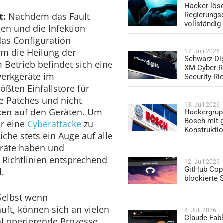
Hacker lös
t:
Nachdem das Fault
Regierungs
vollständig
n und die Infektion
das Configuration
 die Heilung der
17. Juli 2026
Schwarz Dig
Betrieb befindet sich eine
XM Cyber-R
werkgeräte im
Security-Ri
ößten Einfallstore für
te Patches und nicht
13. Juli 2026
ken auf den Geräten. Um
Hackergrup
Bosch mit 
ür eine
Cyberattacke
zu
Konstrukti
iche stets ein Auge auf alle
eräte haben und
n Richtlinien entsprechend
12. Juli 2026
GitHub Copi
.
blockierte
elbst wenn
äuft, können sich an vielen
8. Juli 2026
Claude Fabl
l operierende Prozesse