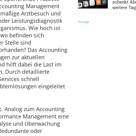
schenkt Ab
Accounting Management
weitere Ta
gelmäßige Arztbesuch und
nder Leistungsdiagnostik
Anzeige
rganismus. Wie hoch ist
 wo befinden sich
 Stelle sind
orhanden? Das Accounting
gen zur aktuellen
 hilft dabei die Last im
. Durch detaillierte
ervices schnell
roblemlösungen eingeleitet
:
Analog zum Accounting
formance Management eine
Analyse und Überwachung
Redundante oder