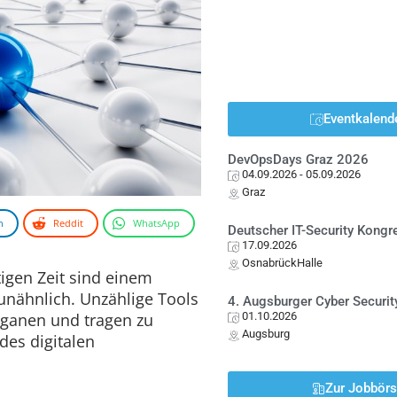
Eventkalend
DevOpsDays Graz 2026
04.09.2026
- 05.09.2026
Graz
n
Reddit
WhatsApp
Deutscher IT-Security Kong
17.09.2026
OsnabrückHalle
igen Zeit sind einem
nähnlich. Unzählige Tools
4. Augsburger Cyber Securit
rganen und tragen zu
01.10.2026
Augsburg
des digitalen
Zur Jobbör