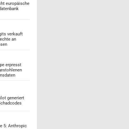
cht europäische
datenbank
its verkauft
echte an
esen
pe erpresst
gestohlenen
onsdaten
lot generiert
 Schadcodes
e 5: Anthropic