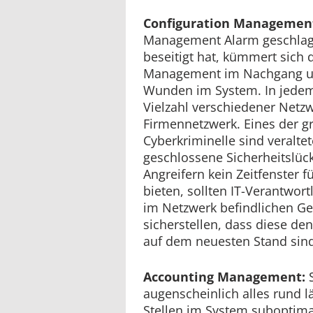
Configuration Managemen
Management Alarm geschlage
beseitigt hat, kümmert sich 
Management im Nachgang um
Wunden im System. In jedem 
Vielzahl verschiedener Netz
Firmennetzwerk. Eines der gr
Cyberkriminelle sind veralte
geschlossene Sicherheitslüc
Angreifern kein Zeitfenster f
bieten, sollten IT-Verantwortl
im Netzwerk befindlichen G
sicherstellen, dass diese de
auf dem neuesten Stand sind
Accounting Management:
S
augenscheinlich alles rund l
Stellen im System suboptima