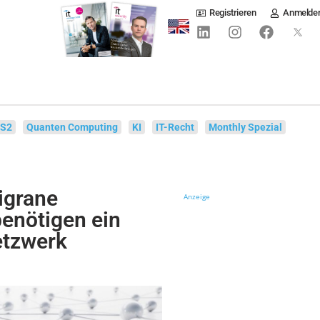
Registrieren
Anmelde
IS2
Quanten Computing
KI
IT-Recht
Monthly Spezial
igrane
Anzeige
enötigen ein
etzwerk