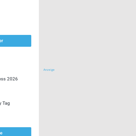
er
Anzeige
ress 2026
y Tag
se