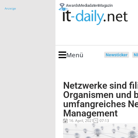
Awards
Mediadaten
Magazin
Anzeige
Menü
Newsticker
N
Netzwerke sind fil
Organismen und b
umfangreiches N
Management
16. April, 2021
07:13