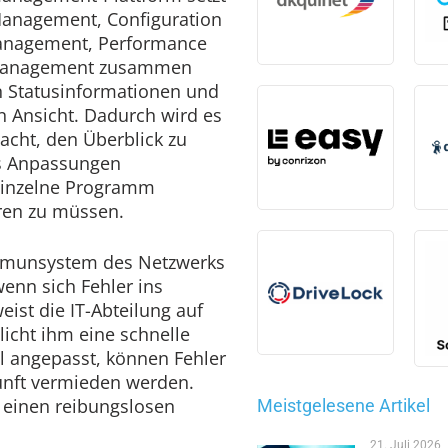
Management, Configuration
anagement, Performance
Management zusammen
n Statusinformationen und
n Ansicht. Dadurch wird es
acht, den Überblick zu
s Anpassungen
einzelne Programm
eren zu müssen.
munsystem des Netzwerks
enn sich Fehler ins
eist die IT-Abteilung auf
icht ihm eine schnelle
l angepasst, können Fehler
kunft vermieden werden.
t einen reibungslosen
Meistgelesene Artikel
21. Juli 2026