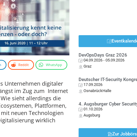
Eventkalend
DevOpsDays Graz 2026
04.09.2026
- 05.09.2026
n
Reddit
WhatsApp
Graz
Deutscher IT-Security Kong
s Unternehmen digitaler
17.09.2026
ngst im Zug zum Internet
OsnabrückHalle
. Wie sieht allerdings die
4. Augsburger Cyber Securit
 Ecosystemen, Plattformen,
01.10.2026
s mit neuen Technologien
Augsburg
igitalisierung wirklich
Zur Jobbör