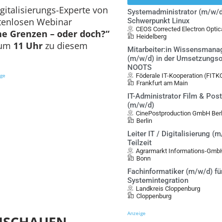
italisierungs-Experte von
Systemadministrator (m/w/d
tenlosen Webinar
Schwerpunkt Linux
CEOS Corrected Electron Opt
ne Grenzen – oder doch?“
Heidelberg
 um
11 Uhr
zu diesem
Mitarbeiter:in Wissensman
(m/w/d) in der Umsetzungso
NOOTS
ige
Föderale IT-Kooperation (FITK
Frankfurt am Main
IT-Administrator Film & Pos
(m/w/d)
CinePostproduction GmbH Berl
Berlin
Leiter IT / Digitalisierung (m
Teilzeit
Agrarmarkt Informations-Gmb
Bonn
Fachinformatiker (m/w/d) fü
Systemintegration
Landkreis Cloppenburg
Cloppenburg
Anzeige
ANSCHAUEN