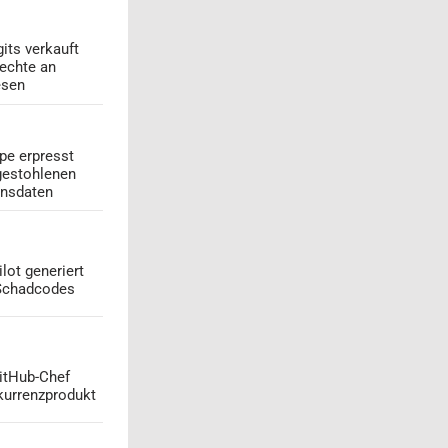
its verkauft
echte an
esen
pe erpresst
gestohlenen
onsdaten
lot generiert
 Schadcodes
GitHub-Chef
kurrenzprodukt