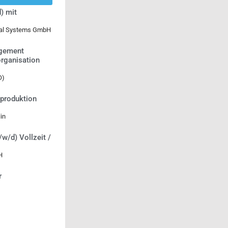
) mit
ical Systems GmbH
agement
rganisation
O)
tproduktion
in
/w/d) Vollzeit /
H
r