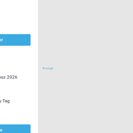
er
Anzeige
ress 2026
y Tag
se