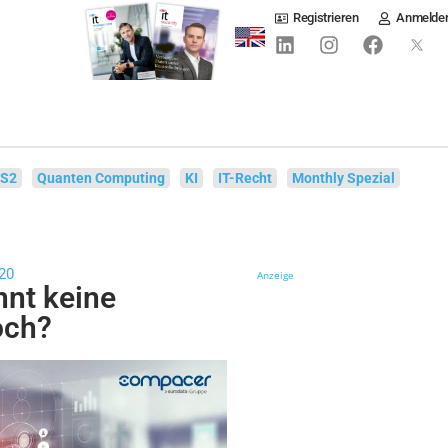
Registrieren
Anmelde
IS2
Quanten Computing
KI
IT-Recht
Monthly Spezial
20
Anzeige
nnt keine
och?