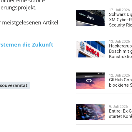
bildet eine stabile
ierungsprojekt.
17. Juli 2026
Schwarz Dig
XM Cyber-R
r meistgelesenen Artikel
Security-Ri
13. Juli 2026
stemen die Zukunft
Hackergrup
Bosch mit 
Konstrukti
12. Juli 2026
GitHub Copi
souveränität
blockierte
9. Juli 2026
Entire: Ex-
startet Kon