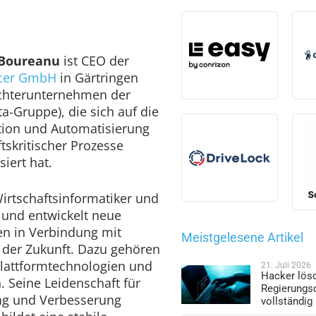
 Boureanu
ist CEO der
cer GmbH
in Gärtringen
ochterunternehmen der
a-Gruppe), die sich auf die
tion und Automatisierung
tskritischer Prozesse
siert hat.
Wirtschaftsinformatiker und
 und entwickelt neue
en in Verbindung mit
Meistgelesene Artikel
 der Zukunft. Dazu gehören
Plattformtechnologien und
21. Juli 2026
Hacker lös
 Seine Leidenschaft für
Regierungs
ung und Verbesserung
vollständig