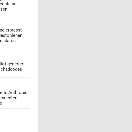
echte an
esen
pe erpresst
gestohlenen
onsdaten
lot generiert
 Schadcodes
e 5: Anthropic
onnenten
ge