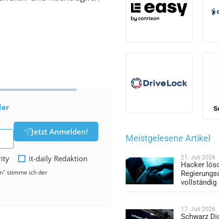
der
Jetzt Anmelden!
Meistgelesene Artikel
rity
it-daily Redaktion
21. Juli 2026
Hacker lös
en" stimme ich der
Regierungs
vollständig
17. Juli 2026
Schwarz Dig