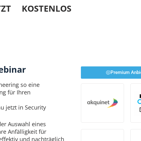
ZT KOSTENLOS
ebinar
Premium Anbi
neering so eine
g für Ihren
 jetzt in Security
der Auswahl eines
e Anfälligkeit für
effektiv und nachträglich