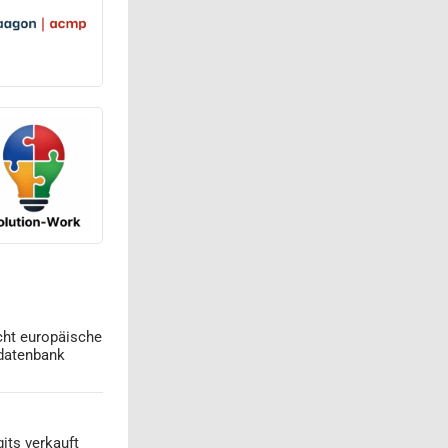
cht europäische
datenbank
its verkauft