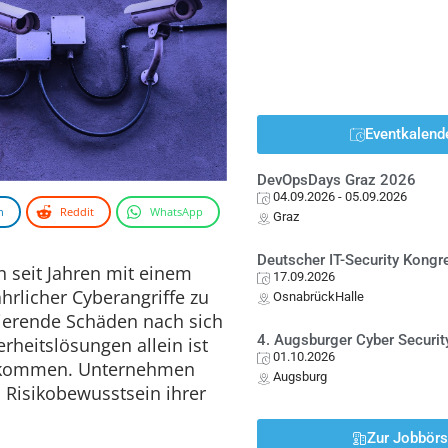
Eventkalend
DevOpsDays Graz 2026
04.09.2026
- 05.09.2026
n
Reddit
WhatsApp
Graz
Deutscher IT-Security Kong
 seit Jahren mit einem
17.09.2026
hrlicher Cyberangriffe zu
OsnabrückHalle
ierende Schäden nach sich
4. Augsburger Cyber Securit
rheitslösungen allein ist
01.10.2026
zukommen. Unternehmen
Augsburg
 Risikobewusstsein ihrer
Zur Jobbör