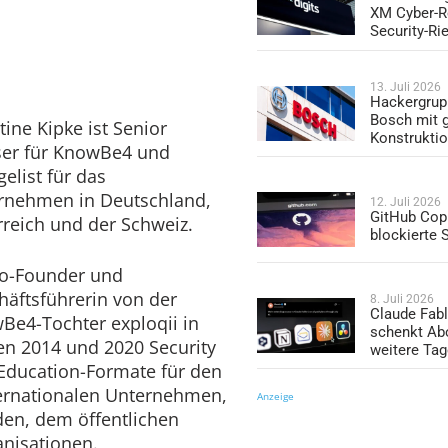
XM Cyber-R
Security-Ri
13. Juli 2026
Hackergrup
Bosch mit 
tine Kipke ist Senior
Konstrukti
ser für KnowBe4 und
elist für das
rnehmen in Deutschland,
12. Juli 2026
GitHub Copi
rreich und der Schweiz.
blockierte
Co-Founder und
häftsführerin von der
8. Juli 2026
Claude Fabl
Be4-Tochter exploqii in
schenkt Ab
hen 2014 und 2020 Security
weitere Ta
ducation-Formate für den
nternationalen Unternehmen,
Anzeige
en, dem öffentlichen
anisationen.