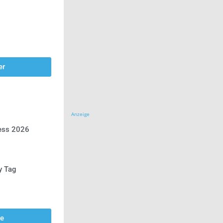
er
Anzeige
ress 2026
y Tag
se