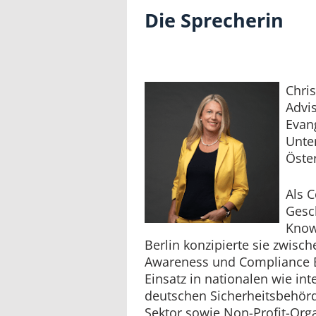
Die Sprecherin
Chris
Advi
Evang
Unte
Öste
Als 
Gesc
Know
Berlin konzipierte sie zwisc
Awareness und Compliance E
Einsatz in nationalen wie i
deutschen Sicherheitsbehörd
Sektor sowie Non-Profit-Org