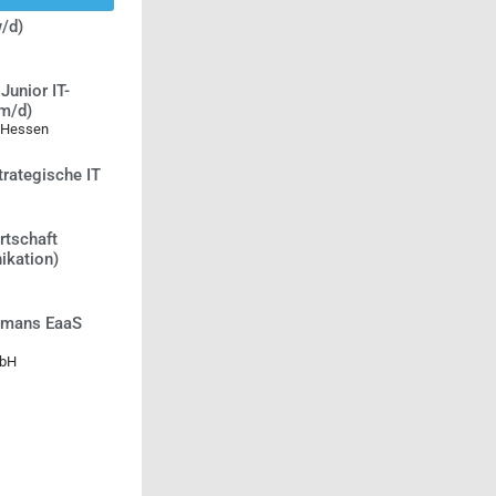
/d)
Junior IT-
/m/d)
 Hessen
trategische IT
rtschaft
ikation)
Humans EaaS
mbH