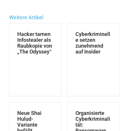
Weitere Artikel
Hacker tarnen
Cyberkriminell
Infostealer als
e setzen
Raubkopie von
zunehmend
„The Odyssey“
auf Insider
Neue Shai
Organisierte
Hulud-
Cyberkriminali
Variante
tät:
befällt
Ransomware