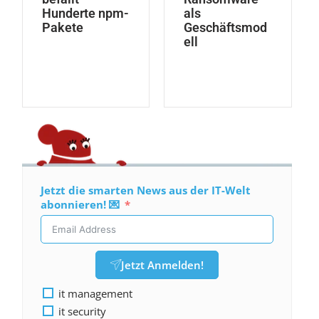
Hunderte npm-
als
Pakete
Geschäftsmod
ell
Jetzt die smarten News aus der IT-Welt
abonnieren! 💌
Jetzt Anmelden!
it management
it security