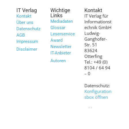
IT Verlag
Wichtige
Kontakt
Links
IT Verlag für
Kontakt
Mediadaten
Informationst
Über uns
echnik GmbH
Glossar
Datenschutz
Ludwig-
Leserservice
AGB
Ganghofer-
Award
Impressum
Str. 51
Newsletter
Disclaimer
83624
IT-Anbieter
Otterfing
Autoren
Tel.: +49 (0)
8104 / 64 94
– 0
Datenschutz:
Konfiguration
sbox öffnen
Bilder:
shutterstock.c
om