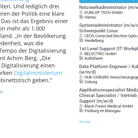
ten. Und lediglich drei
Netzwerkadministrator (m/w
ren der Politik eine klare
DUNLOP TECH GmbH
Hanau
 Das ist das Ergebnis einer
Systemadministrator (m/w/d
on mehr als 1.000
Schwerpunkt Linux
land. „In der Bevölkerung
CEOS Corrected Electron Opt
Heidelberg
edenheit, was die
1st Level Support OT Workp
 Tempo der Digitalisierung
BELECTRIC GmbH
nt Achim Berg. „Die
Kolitzheim
 Digitalisierung einen
Data Platform Engineer / Ku
tarken
Digitalministerium
(w/m/d)
HUK-COBURG Versicherungsgr
binettstisch geben.“
Coburg
Applikationsspezialist Mediz
ige
Clinical Specialist / Vertrieb
Support (m/w/d)
Black Forest Medical GmbH
Freiburg im Breisgau
Anzeige