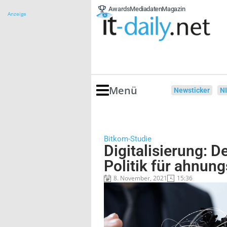
Awards
Mediadaten
Magazin
Anzeige
Menü
Newsticker
N
Bitkom-Studie
Digitalisierung: D
Politik für ahnung
8. November, 2021
15:36