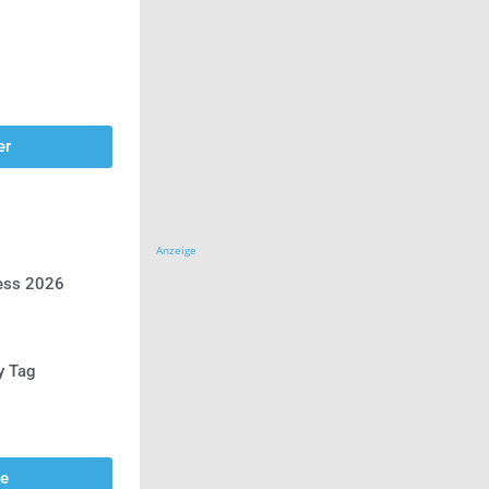
er
Anzeige
ress 2026
y Tag
se