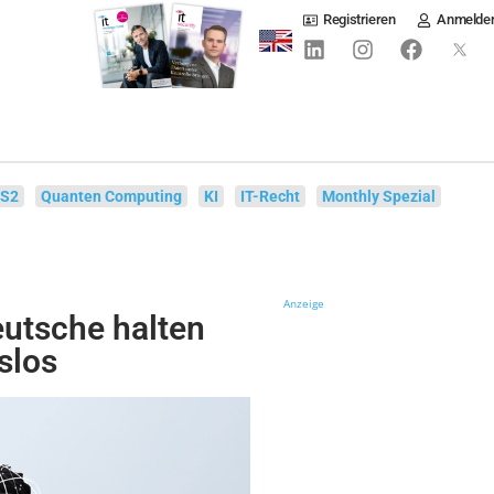
Registrieren
Anmelde
IS2
Quanten Computing
KI
IT-Recht
Monthly Spezial
Anzeige
eutsche halten
slos