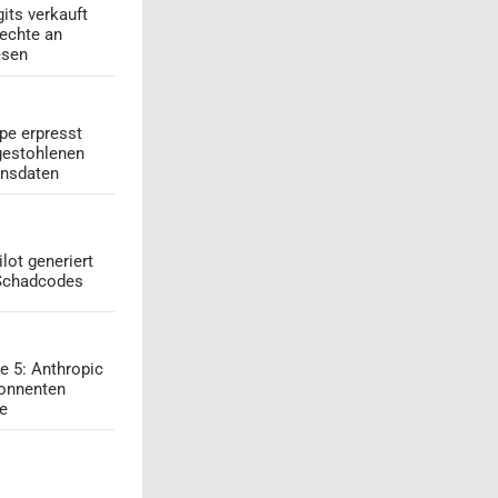
its verkauft
echte an
esen
pe erpresst
gestohlenen
onsdaten
lot generiert
 Schadcodes
e 5: Anthropic
onnenten
ge