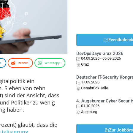
Eventkalend
DevOpsDays Graz 2026
04.09.2026
- 05.09.2026
n
Reddit
WhatsApp
Graz
Deutscher IT-Security Kong
italpolitik ein
17.09.2026
. Sieben von zehn
OsnabrückHalle
) sind der Ansicht, dass
4. Augsburger Cyber Securit
und Politiker zu wenig
01.10.2026
ung haben.
Augsburg
rozent) glaubt, dass die
Zur Jobbör
italisierung