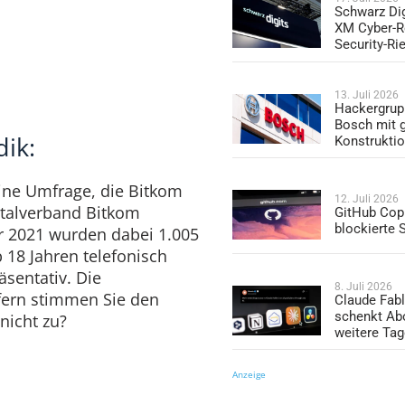
Schwarz Dig
XM Cyber-R
Security-Ri
13. Juli 2026
Hackergrup
Bosch mit 
ik:
Konstrukti
ine Umfrage, die Bitkom
12. Juli 2026
italverband Bitkom
GitHub Copi
blockierte
r 2021 wurden dabei 1.005
 18 Jahren telefonisch
äsentativ. Die
8. Juli 2026
efern stimmen Sie den
Claude Fabl
schenkt Ab
nicht zu?
weitere Ta
Anzeige