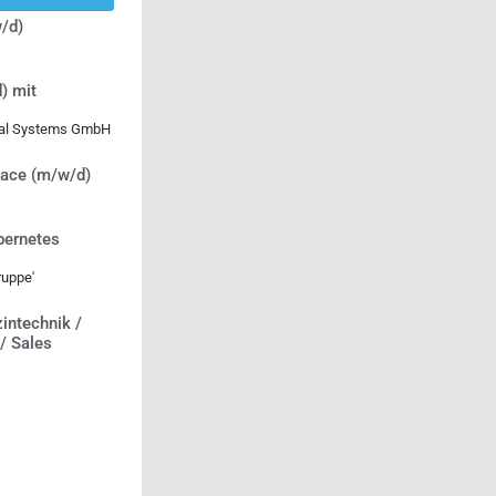
/d)
) mit
ical Systems GmbH
lace (m/w/d)
bernetes
uppe'
intechnik /
 / Sales