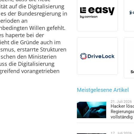
ät auf die Digitalisierung
at es der Bundesregierung in
perioden an
bedingten Willen gefehlt.
es haperte bei der
ieht die Gründe auch im
ismus, erstarrte Strukturen
schen den Ministerien
s die Digitalisierung
greifend vorangetrieben
Meistgelesene Artikel
21. Juli 2026
Hacker lös
Regierungs
vollständig
17. Juli 2026