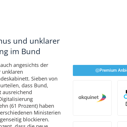
smus und unklarer
ung im Bund
auch angesichts der
Premium Anbi
r unklaren
deskabinett. Sieben von
urteilen, dass Bund,
 ausreichend
gitalisierung
ehn (61 Prozent) haben
verschiedenen Ministerien
genseitig blockieren.
zent, dass die neue