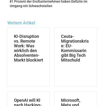
81 Prozent der Großunternehmen haben Defizite im
Umgang mit Schwachstellen
Weitere Artikel
KI-Disruption
Ceuta-
vs. Remote
Migrationskris
Work: Was
e: EU-
wirklich den
Kommissarin
Absolventen-
gibt Big Tech
Markt blockiert
Mitschuld
OpenAI will KI
Microsoft,
nach Hacking-
Meta und