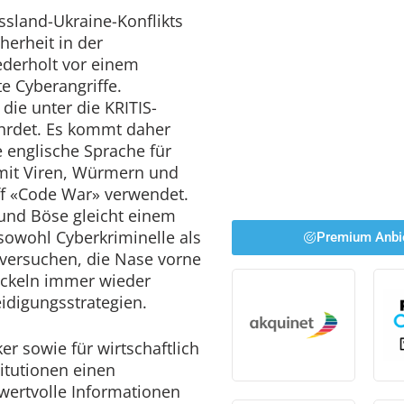
sland-Ukraine-Konflikts
herheit in der
ederholt vor einem
te Cyberangriffe.
ie unter die KRITIS-
ährdet. Es kommt daher
 englische Sprache für
 mit Viren, Würmern und
ff «Code War» verwendet.
 und Böse gleicht einem
sowohl Cyberkriminelle als
Premium Anbi
versuchen, die Nase vorne
ickeln immer wieder
eidigungsstrategien.
er sowie für wirtschaftlich
titutionen einen
wertvolle Informationen