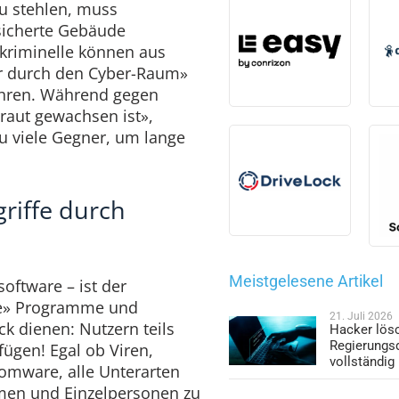
u stehlen, muss
sicherte Gebäude
kriminelle können aus
er durch den Cyber-Raum»
führen. Während gegen
Kraut gewachsen ist»,
u viele Gegner, um lange
griffe durch
Meistgelesene Artikel
oftware – ist der
ge» Programme und
21. Juli 2026
k dienen: Nutzern teils
Hacker lös
Regierungs
ügen! Egal ob Viren,
vollständig
omware, alle Unterarten
hmen und Einzelpersonen zu