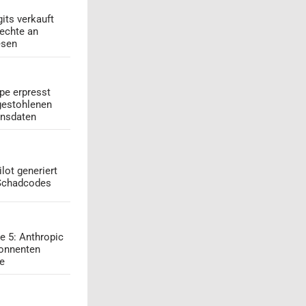
its verkauft
echte an
esen
pe erpresst
gestohlenen
onsdaten
lot generiert
 Schadcodes
e 5: Anthropic
onnenten
ge