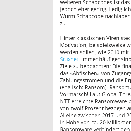
weiteren Schadcodes ist da
jedoch eher gering. Lediglic
Wurm Schadcode nachladen 
zu.
Hinter klassischen Viren steck
Motivation, beispielsweise 
werden sollen, wie 2010 mi
Stuxnet
. Immer häufiger sin
Ziele zu beobachten: Die fin
das «Abfischen» von Zugang
Zahlungsströmen und die Er
(englisch: Ransom). Ransom
Vormarsch! Laut Global Threa
NTT erreichte Ransomware bi
von zwölf Prozent bezogen au
Alleine zwischen 2017 und 
in Höhe von ca. 20 Milliarde
Ransomware verhindert den