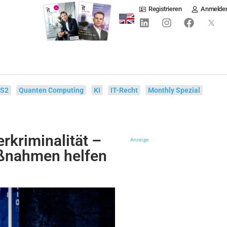
Registrieren
Anmelde
IS2
Quanten Computing
KI
IT-Recht
Monthly Spezial
kriminalität –
Anzeige
ßnahmen helfen