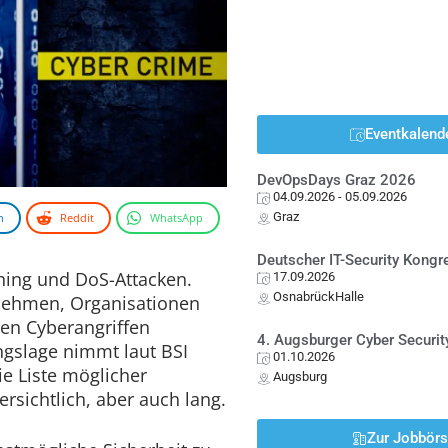
Eventkalend
DevOpsDays Graz 2026
04.09.2026
- 05.09.2026
Graz
n
Reddit
WhatsApp
Deutscher IT-Security Kong
ing und DoS-Attacken.
17.09.2026
OsnabrückHalle
rnehmen, Organisationen
gen Cyberangriffen
4. Augsburger Cyber Securit
gslage nimmt laut BSI
01.10.2026
ie Liste möglicher
Augsburg
ersichtlich, aber auch lang.
Zur Jobbör