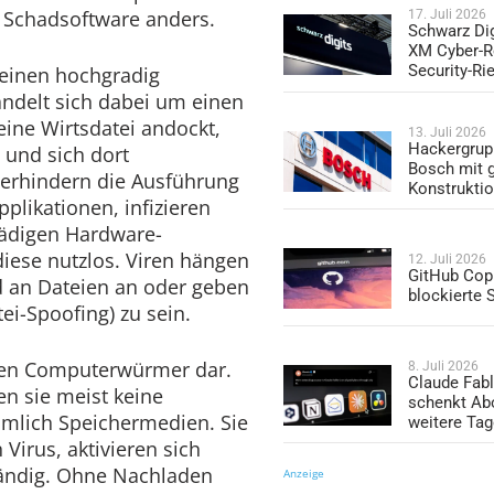
e Schadsoftware anders.
17. Juli 2026
Schwarz Dig
XM Cyber-R
Security-Ri
einen hochgradig
andelt sich dabei um einen
ine Wirtsdatei andockt,
13. Juli 2026
Hackergrup
t und sich dort
Bosch mit 
 verhindern die Ausführung
Konstrukti
plikationen, infizieren
hädigen Hardware-
ese nutzlos. Viren hängen
12. Juli 2026
GitHub Copi
d an Dateien an oder geben
blockierte
ei-Spoofing) zu sein.
len Computerwürmer dar.
8. Juli 2026
Claude Fabl
en sie meist keine
schenkt Ab
mlich Speichermedien. Sie
weitere Ta
 Virus, aktivieren sich
ändig. Ohne Nachladen
Anzeige