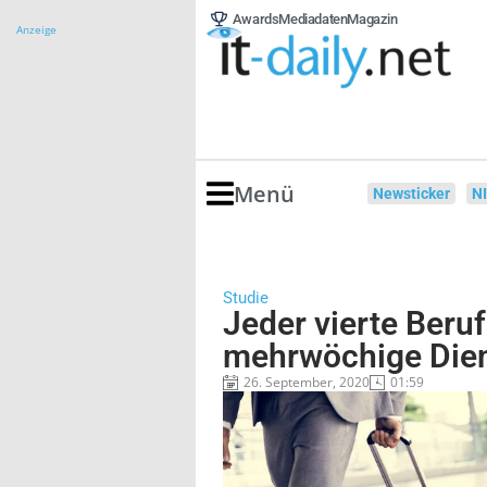
Awards
Mediadaten
Magazin
Anzeige
Menü
Newsticker
N
Studie
Jeder vierte Beruf
mehrwöchige Dien
26. September, 2020
01:59