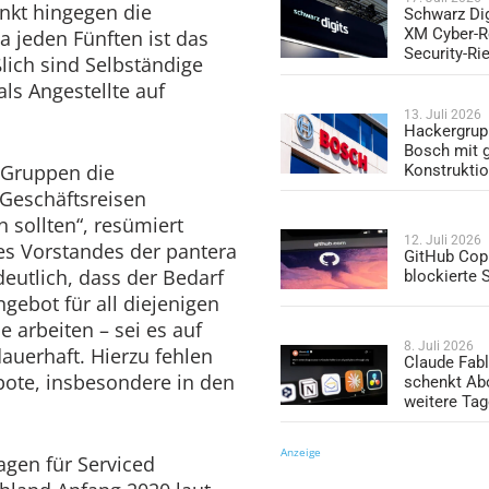
inkt hingegen die
Schwarz Dig
XM Cyber-R
wa jeden Fünften ist das
Security-Ri
lich sind Selbständige
als Angestellte auf
13. Juli 2026
Hackergrup
Bosch mit 
e Gruppen die
Konstrukti
Geschäftsreisen
 sollten“, resümiert
12. Juli 2026
des Vorstandes der pantera
GitHub Copi
eutlich, dass der Bedarf
blockierte
gebot für all diejenigen
ie arbeiten – sei es auf
8. Juli 2026
auerhaft. Hierzu fehlen
Claude Fabl
ote, insbesondere in den
schenkt Ab
weitere Ta
Anzeige
agen für Serviced