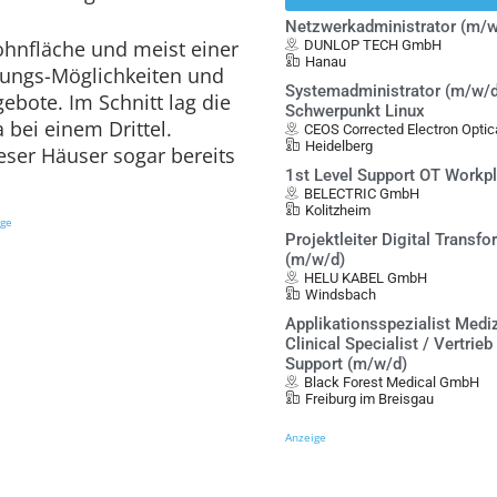
Netzwerkadministrator (m/w
ohnfläche und meist einer
DUNLOP TECH GmbH
Hanau
gungs-
Möglichkeiten und
Systemadministrator (m/w/d
gebote. Im Schnitt lag die
Schwerpunkt Linux
 bei einem Drittel.
CEOS Corrected Electron Opt
Heidelberg
eser Häuser sogar bereits
1st Level Support OT Workp
BELECTRIC GmbH
Kolitzheim
ige
Projektleiter Digital Transf
(m/w/d)
HELU KABEL GmbH
Windsbach
Applikationsspezialist Mediz
Clinical Specialist / Vertrieb
Support (m/w/d)
Black Forest Medical GmbH
Freiburg im Breisgau
Anzeige