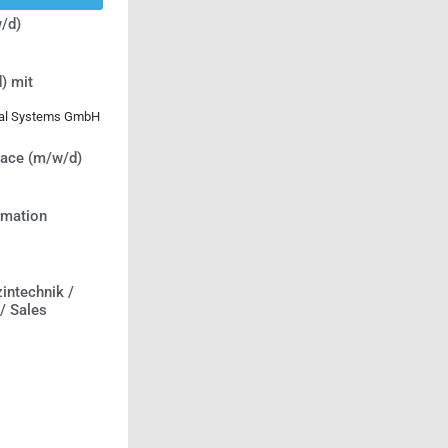
/d)
) mit
ical Systems GmbH
lace (m/w/d)
ormation
intechnik /
 / Sales