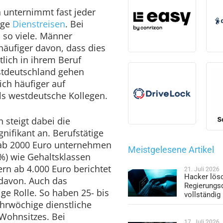
 unternimmt fast jeder
ige
Dienstreisen
. Bei
 so viele. Männer
 häufiger davon, dass dies
tlich in ihrem Beruf
stdeutschland gehen
ich häufiger auf
s westdeutsche Kollegen.
steigt dabei die
gnifikant an. Berufstätige
ab 2000 Euro unternehmen
Meistgelesene Artikel
 %) wie Gehaltsklassen
rn ab 4.000 Euro berichtet
21. Juli 2026
Hacker lös
 davon. Auch das
Regierungs
ige Rolle. So haben 25- bis
vollständig
hrwöchige dienstliche
 Wohnsitzes. Bei
17. Juli 2026