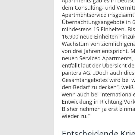
Apartments gab es in Deutsc
dem Consulting- und Vermi
Apartmentservice insgesamt 
Übernachtungsangebote in 6
mindestens 15 Einheiten. Bi
16.900 neue Einheiten hin
Wachstum von ziemlich gena
von drei Jahren entspricht. M
neuen Serviced Apartments, 
entfällt laut der Übersicht d
pantera AG. „Doch auch dies
Gesamtangebotes wird bei w
den Bedarf zu decken“, weiß R
wenn auch bei international
Entwicklung in Richtung Vork
Bisher nehmen ja erst einma
wieder zu.“
Entscheidende Krie