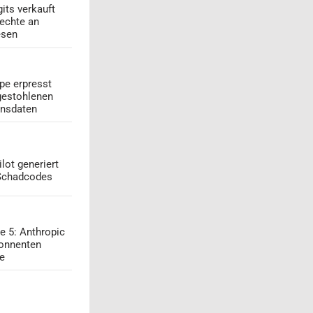
its verkauft
echte an
esen
pe erpresst
gestohlenen
onsdaten
lot generiert
 Schadcodes
e 5: Anthropic
onnenten
ge