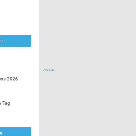
er
Anzeige
ress 2026
y Tag
se