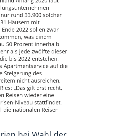
hland Anfang 2020 laut
ttlungsunternehmen
nur rund 33.900 solcher
31 Häusern mit
s Ende 2022 sollen zwar
zukommen, was einem
u 50 Prozent innerhalb
ehr als jede zwölfte dieser
die bis 2022 entstehen,
es Apartmentservice auf die
e Steigerung des
eitem nicht ausreichen,
ies: „Das gilt erst recht,
en Reisen wieder eine
risen-Niveau stattfindet.
l die nationalen Reisen
rien bei Wahl der