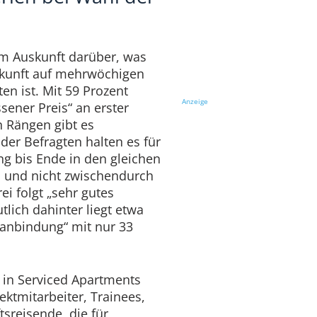
em Auskunft darüber, was
erkunft auf mehrwöchigen
en ist. Mit 59 Prozent
Anzeige
ener Preis“ an erster
n Rängen gibt es
der Befragten halten es für
ng bis Ende in den gleichen
n und nicht zwischendurch
ei folgt „sehr gutes
utlich dahinter liegt etwa
sanbindung“ mit nur 33
in Serviced Apartments
jektmitarbeiter, Trainees,
sreisende, die für