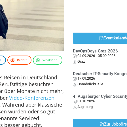
Eventkalend
DevOpsDays Graz 2026
04.09.2026
- 05.09.2026
n
Reddit
WhatsApp
Graz
Deutscher IT-Security Kong
s Reisen in Deutschland
17.09.2026
Berufstätige besuchten
OsnabrückHalle
r über Monate nicht mehr,
4. Augsburger Cyber Securit
über
Video-Konferenzen
01.10.2026
. Während aber klassische
Augsburg
ssen wurden oder so gut
enannte Serviced
s besser gebucht.
Zur Jobbör