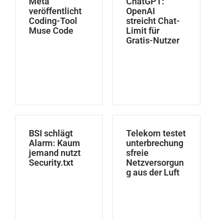
Meta
ChatGPT:
veröffentlicht
OpenAI
Coding-Tool
streicht Chat-
Muse Code
Limit für
Gratis-Nutzer
BSI schlägt
Telekom testet
Alarm: Kaum
unterbrechung
jemand nutzt
sfreie
Security.txt
Netzversorgun
g aus der Luft