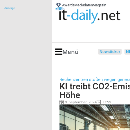
Awards
Mediadaten
Magazin
Anzeige
Menü
Newsticker
N
Rechenzentren stoßen wegen generat
KI treibt CO2-Emi
Höhe
9. September, 2024
13:59