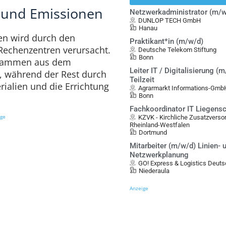
 und Emissionen
Netzwerkadministrator (m/w
DUNLOP TECH GmbH
Hanau
nen wird durch den
Praktikant*in (m/w/d)
Rechenzentren verursacht.
Deutsche Telekom Stiftung
Bonn
stammen aus dem
Leiter IT / Digitalisierung (m
, während der Rest durch
Teilzeit
ialien und die Errichtung
Agrarmarkt Informations-Gmb
Bonn
Fachkoordinator IT Liegens
ige
KZVK - Kirchliche Zusatzvers
Rheinland-Westfalen
Dortmund
Mitarbeiter (m/w/d) Linien- 
Netzwerkplanung
GO! Express & Logistics Deu
Niederaula
Anzeige