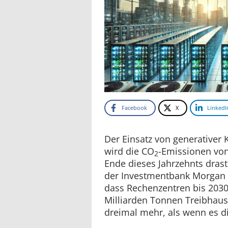
Facebook
X
LinkedI
Der Einsatz von generativer Kü
wird die CO
-Emissionen vo
2
Ende dieses Jahrzehnts dras
der Investmentbank Morgan 
dass Rechenzentren bis 2030
Milliarden Tonnen Treibhau
dreimal mehr, als wenn es di