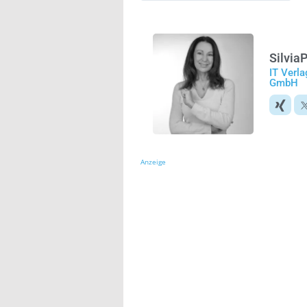
Silvia
P
IT Verla
GmbH
Anzeige