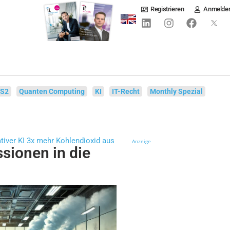
Registrieren
Anmelde
IS2
Quanten Computing
KI
IT-Recht
Monthly Spezial
iver KI 3x mehr Kohlendioxid aus
Anzeige
ssionen in die