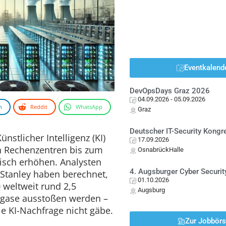
Eventkalend
DevOpsDays Graz 2026
04.09.2026
- 05.09.2026
n
Reddit
WhatsApp
Graz
Deutscher IT-Security Kong
nstlicher Intelligenz (KI)
17.09.2026
n Rechenzentren bis zum
OsnabrückHalle
tisch erhöhen. Analysten
4. Augsburger Cyber Securit
Stanley haben berechnet,
01.10.2026
 weltweit rund 2,5
Augsburg
sgase ausstoßen werden –
e KI-Nachfrage nicht gäbe.
Zur Jobbör