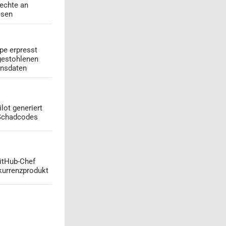
echte an
esen
pe erpresst
gestohlenen
onsdaten
lot generiert
 Schadcodes
GitHub-Chef
kurrenzprodukt