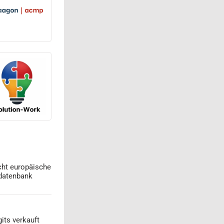
cht europäische
datenbank
its verkauft