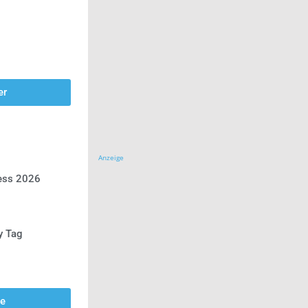
er
Anzeige
ress 2026
y Tag
se