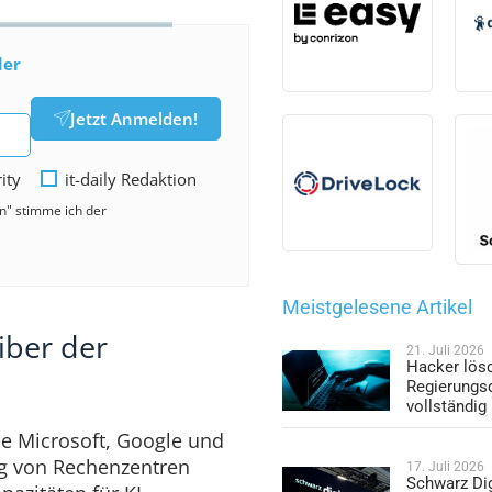
der
Jetzt Anmelden!
rity
it-daily Redaktion
en" stimme ich der
Meistgelesene Artikel
iber der
21. Juli 2026
Hacker lös
Regierungs
vollständig
 Microsoft, Google und
ng von Rechenzentren
17. Juli 2026
Schwarz Dig