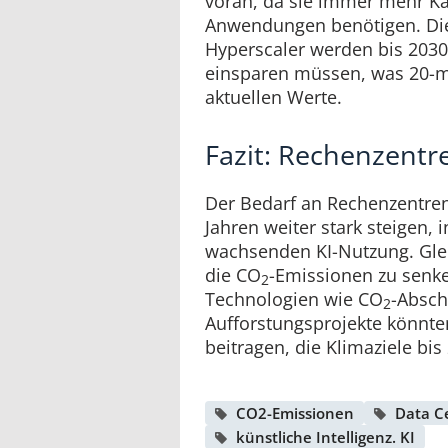
voran, da sie immer mehr Kap
Anwendungen benötigen. Di
Hyperscaler werden bis 203
einsparen müssen, was 20-ma
aktuellen Werte.
Fazit: Rechenzent
Der Bedarf an Rechenzentren
Jahren weiter stark steigen,
wachsenden KI-Nutzung. Glei
die CO
-Emissionen zu senk
2
Technologien wie CO
-Absc
2
Aufforstungsprojekte könnt
beitragen, die Klimaziele bis
CO2-Emissionen
Data C
künstliche Intelligenz. KI