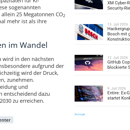
azitäten für KI-
XM Cyber-R
ese sogenannten
Security-Ri
0 allein 25 Megatonnen CO
2
l mehr ist als ihre
13. Juli 2026
Hackergrup
Bosch mit 
Konstrukti
ren im Wandel
 wird in den nächsten
12. Juli 2026
GitHub Copi
 insbesondere aufgrund der
blockierte
chzeitig wird der Druck,
en, zunehmen.
heidung und
9. Juli 2026
Entire: Ex-
en entscheidend dazu
startet Kon
 2030 zu erreichen.
Anzeige
enter