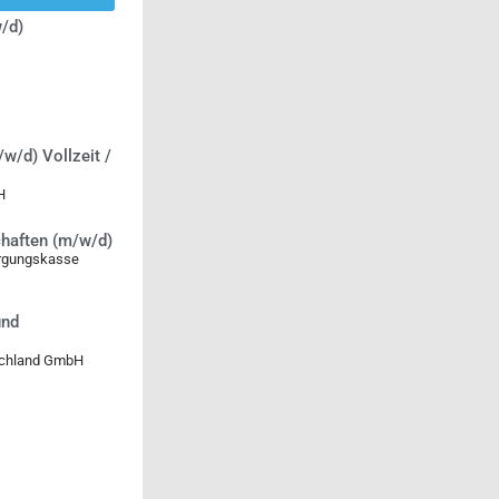
/d)
/w/d) Vollzeit /
H
chaften (m/w/d)
orgungskasse
und
tschland GmbH