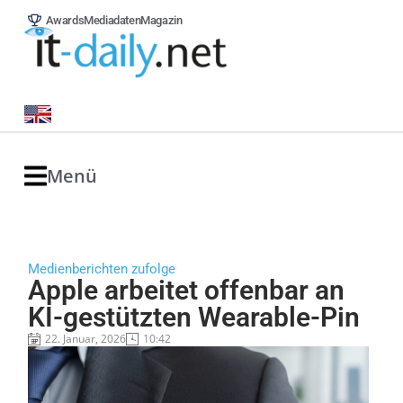
Awards
Mediadaten
Magazin
Menü
Medienberichten zufolge
Apple arbeitet offenbar an
KI-gestützten Wearable-Pin
22. Januar, 2026
10:42