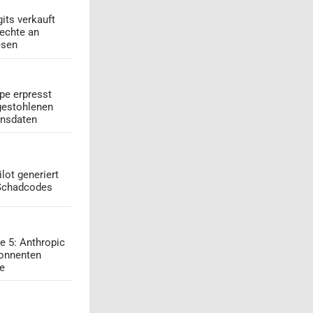
its verkauft
echte an
esen
pe erpresst
gestohlenen
onsdaten
lot generiert
 Schadcodes
e 5: Anthropic
onnenten
ge