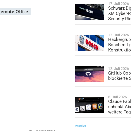
17. Juli 2026
Schwarz Dig
emote Office
XM Cyber-R
Security-Ri
13. Juli 2026
Hackergrup
Bosch mit 
Konstrukti
12. Juli 2026
GitHub Copi
blockierte
8. Juli 2026
Claude Fabl
schenkt Ab
weitere Ta
Anzeige