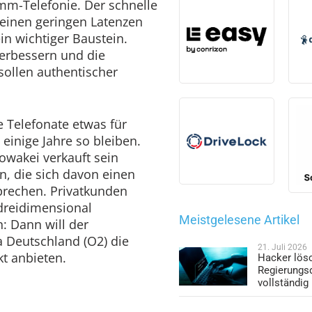
mm-Telefonie. Der schnelle
einen geringen Latenzen
ein wichtiger Baustein.
verbessern und die
sollen authentischer
 Telefonate etwas für
 einige Jahre so bleiben.
owakei verkauft sein
, die sich davon einen
prechen. Privatkunden
dreidimensional
Meistgelesene Artikel
n: Dann will der
a Deutschland (O2) die
21. Juli 2026
t anbieten.
Hacker lös
Regierungs
vollständig