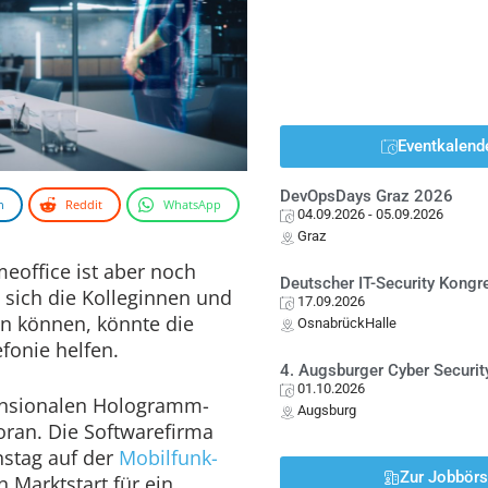
Eventkalend
DevOpsDays Graz 2026
n
Reddit
WhatsApp
04.09.2026
- 05.09.2026
Graz
meoffice ist aber noch
Deutscher IT-Security Kong
 sich die Kolleginnen und
17.09.2026
n können, könnte die
OsnabrückHalle
onie helfen.
4. Augsburger Cyber Securit
01.10.2026
ensionalen Hologramm-
Augsburg
oran. Die Softwarefirma
stag auf der
Mobilfunk-
Zur Jobbör
 Marktstart für ein