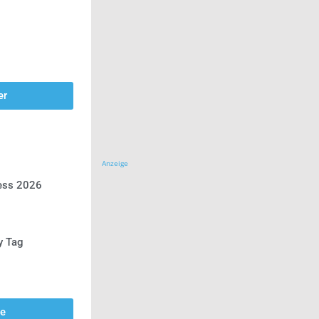
er
Anzeige
ress 2026
y Tag
se