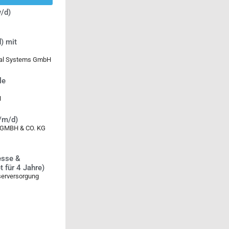
/d)
) mit
ical Systems GmbH
le
H
w/m/d)
MBH & CO. KG
esse &
 für 4 Jahre)
serversorgung