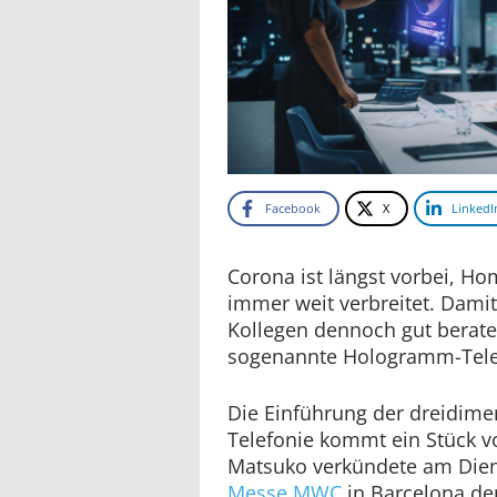
Facebook
X
LinkedI
Corona ist längst vorbei, Ho
immer weit verbreitet. Damit
Kollegen dennoch gut berate
sogenannte Hologramm-Telef
Die Einführung der dreidim
Telefonie kommt ein Stück v
Matsuko verkündete am Dien
Messe MWC
in Barcelona den