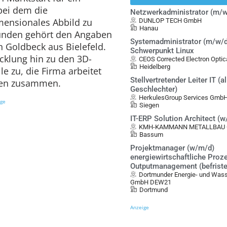
bei dem die
Netzwerkadministrator (m/w
mensionales Abbild zu
DUNLOP TECH GmbH
Hanau
Kunden gehört den Angaben
Systemadministrator (m/w/d
 Goldbeck aus Bielefeld.
Schwerpunkt Linux
cklung hin zu den 3D-
CEOS Corrected Electron Opt
Heidelberg
le zu, die Firma arbeitet
Stellvertretender Leiter IT (al
men zusammen.
Geschlechter)
HerkulesGroup Services Gmb
ige
Siegen
IT-ERP Solution Architect (
KMH-KAMMANN METALLBAU G
Bassum
Projektmanager (w/m/d)
energiewirtschaftliche Proz
Outputmanagement (befristet
Dortmunder Energie- und Was
GmbH DEW21
Dortmund
Anzeige