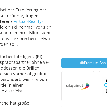
bei der Etablierung der
sein könnte, tragen
nferenz
Virtual-Reality-
nderen Teilnehmer vor sich
hen. In ihrer Mitte steht
r das sie sprechen – etwa
den soll.
icher Intelligenz (KI)
esprächspartner ohne VR-
Premium Anbi
nddessen die Brillen
ie sich vorher abgefilmt
 verändert, wie ihre von
tie in einer
le aussieht.
nche hat große