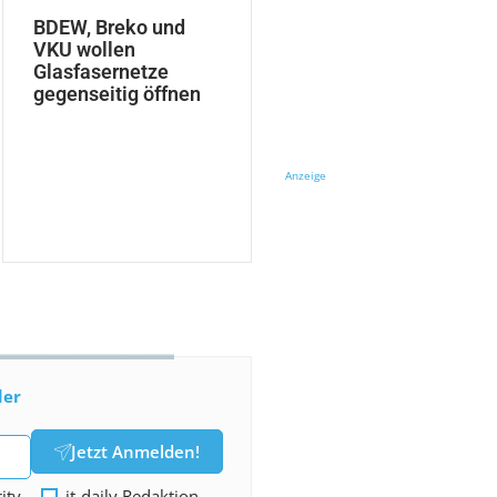
BDEW, Breko und
VKU wollen
Glasfasernetze
gegenseitig öffnen
Anzeige
der
Jetzt Anmelden!
rity
it-daily Redaktion