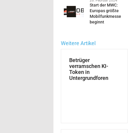
26. Februar 2024
Start der MWC:
Europas größte
Mobilfunkmesse
beginnt
Weitere Artikel
Betrüger
verramschen KI-
Token in
Untergrundforen