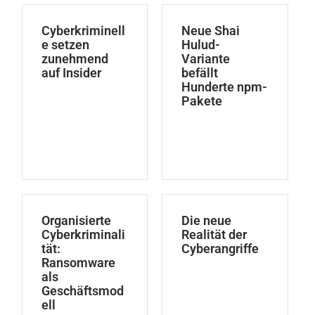
Cyberkriminell
Neue Shai
e setzen
Hulud-
zunehmend
Variante
auf Insider
befällt
Hunderte npm-
Pakete
Organisierte
Die neue
Cyberkriminali
Realität der
tät:
Cyberangriffe
Ransomware
als
Geschäftsmod
ell