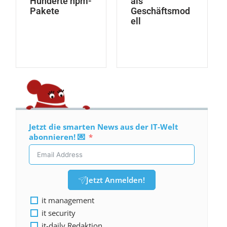
Hunderte npm-
als
Pakete
Geschäftsmod
ell
Jetzt die smarten News aus der IT-Welt
abonnieren! 💌
Jetzt Anmelden!
it management
it security
it-daily Redaktion