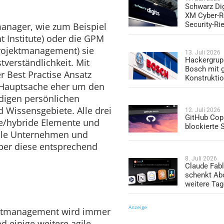
Schwarz Dig
XM Cyber-R
Security-Ri
manager, wie zum Beispiel
 Institute) oder die GPM
Projektmanagement) sie
13. Juli 2026
Hackergrup
tverständlichkeit. Mit
Bosch mit 
r Best Practise Ansatz
Konstrukti
er Hauptsache eher um den
ndigen persönlichen
Wissensgebiete. Alle drei
12. Juli 2026
GitHub Copi
ile/hybride Elemente und
blockierte
alle Unternehmen und
̈ber diese entsprechend
8. Juli 2026
Claude Fabl
schenkt Ab
weitere Ta
Anzeige
ektmanagement wird immer
 einige weitere agile