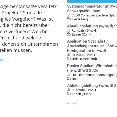
anagementansätze veraltet?
Systemadministrator (m/w/d
Schwerpunkt Linux
le Projekte? Sind alle
CEOS Corrected Electron Opt
agiles Vorgehen? Was ist
Heidelberg
die nicht bereits über
Abteilungsleitung (w/m/d) S
enz verfügen? Welche
Ruhrbahn GmbH
Essen (Ruhr)
Projekt und welche
Application Specialist /
n, denen sich Unternehmen
Anwendungsbetreuer - Softw
tellen müssen.
Konfiguration (m/w/d)
DEVCON GmbH
Brühl (Rheinland)
ige
Duales Studium Wirtschafts
(m/w/d) WS 2026
HIL Heeresinstandsetzungslo
Bonn
Abteilungsleitung (w/m/d) S
Ruhrbahn GmbH
Essen (Ruhr)
Anzeige