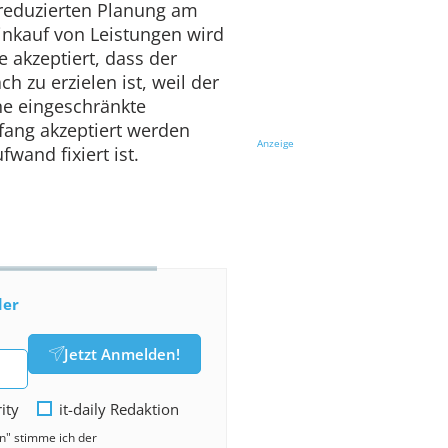
 reduzierten Planung am
inkauf von Leistungen wird
e akzeptiert, dass der
ch zu erzielen ist, weil der
ne eingeschränkte
ang akzeptiert werden
Anzeige
fwand fixiert ist.
der
Jetzt Anmelden!
rity
it-daily Redaktion
en" stimme ich der