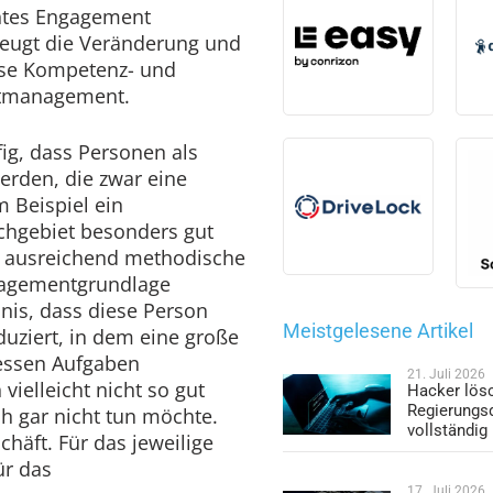
htes Engagement
eugt die Veränderung und
sse Kompetenz- und
ktmanagement.
fig, dass Personen als
erden, die zwar eine
 Beispiel ein
chgebiet besonders gut
ne ausreichend methodische
nagementgrundlage
bnis, dass diese Person
Meistgelesene Artikel
duziert, in dem eine große
dessen Aufgaben
21. Juli 2026
vielleicht nicht so gut
Hacker lös
Regierungs
ch gar nicht tun möchte.
vollständig
häft. Für das jeweilige
̈r das
17. Juli 2026