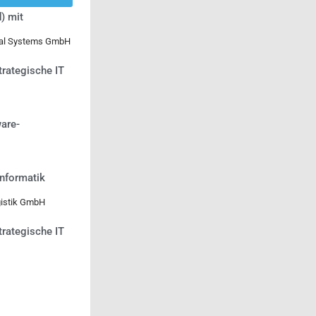
) mit
ical Systems GmbH
trategische IT
are-
informatik
gistik GmbH
trategische IT