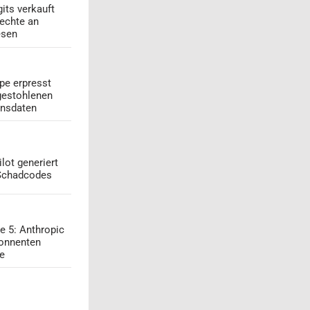
its verkauft
echte an
esen
pe erpresst
gestohlenen
onsdaten
lot generiert
 Schadcodes
e 5: Anthropic
onnenten
ge