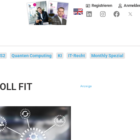
Registrieren
Anmelde
IS2
Quanten Computing
KI
IT-Recht
Monthly Spezial
OLL FIT
Anzeige