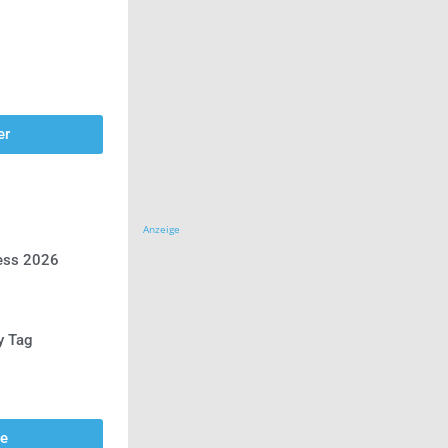
er
Anzeige
ress 2026
y Tag
se