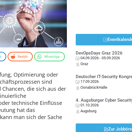
Eventkalend
DevOpsDays Graz 2026
n
Reddit
WhatsApp
04.09.2026
- 05.09.2026
Graz
üfung, Optimierung oder
Deutscher IT-Security Kong
chäftsprozessen sind
17.09.2026
d Chancen, die sich aus der
OsnabrückHalle
inuierliche
4. Augsburger Cyber Securit
r technische Einflüsse
01.10.2026
eutung hat das
Augsburg
kann man sich der Sache
Zur Jobbör