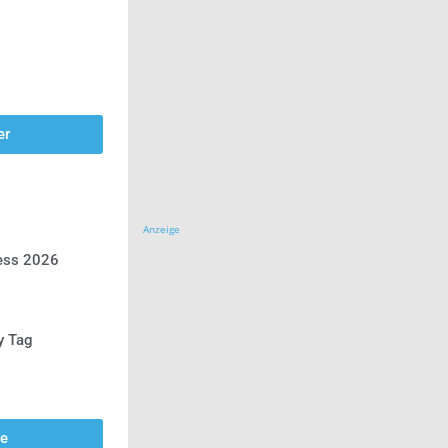
er
Anzeige
ress 2026
y Tag
se