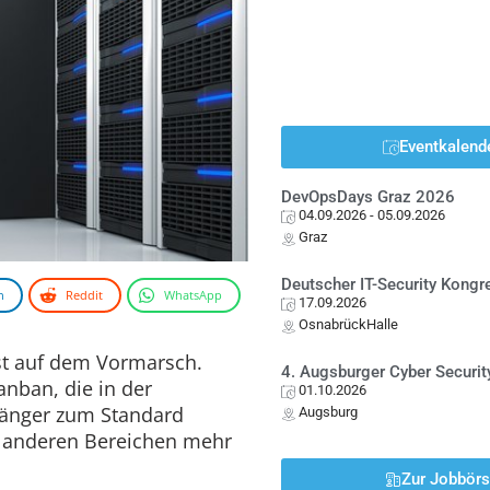
Eventkalend
DevOpsDays Graz 2026
04.09.2026
- 05.09.2026
Graz
Deutscher IT-Security Kong
n
Reddit
WhatsApp
17.09.2026
OsnabrückHalle
st auf dem Vormarsch.
4. Augsburger Cyber Securit
nban, die in der
01.10.2026
länger zum Standard
Augsburg
n anderen Bereichen mehr
Zur Jobbör