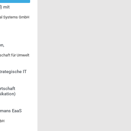
) mit
ical Systems GmbH
n,
lschaft für Umwelt
trategische IT
rtschaft
ikation)
Humans EaaS
mbH