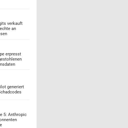
its verkauft
echte an
esen
pe erpresst
gestohlenen
onsdaten
lot generiert
 Schadcodes
e 5: Anthropic
onnenten
ge