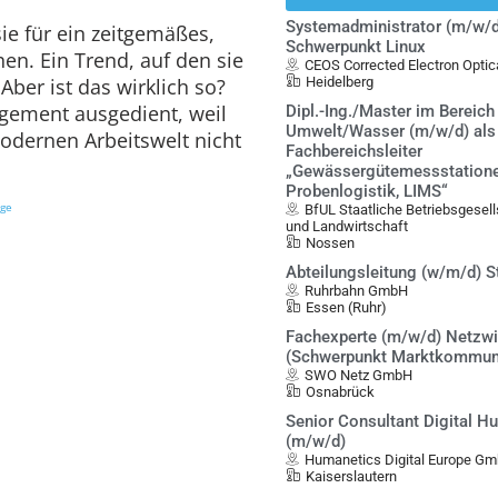
Systemadministrator (m/w/d
ie für ein zeitgemäßes,
Schwerpunkt Linux
hen. Ein Trend, auf den sie
CEOS Corrected Electron Opt
Heidelberg
ber ist das wirklich so?
gement ausgedient, weil
Dipl.-Ing./Master im Bereich
Umwelt/Wasser (m/w/d) als
odernen Arbeitswelt nicht
Fachbereichsleiter
„Gewässergütemessstatione
Probenlogistik, LIMS“
ige
BfUL Staatliche Betriebsgesel
und Landwirtschaft
Nossen
Abteilungsleitung (w/m/d) S
Ruhrbahn GmbH
Essen (Ruhr)
Fachexperte (m/w/d) Netzwi
(Schwerpunkt Marktkommun
SWO Netz GmbH
Osnabrück
Senior Consultant Digital 
(m/w/d)
Humanetics Digital Europe G
Kaiserslautern