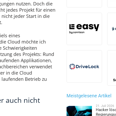
ngen nutzen. Doch die
cht jedes Projekt für einen
nicht jeder Start in die
t.
els eines
ie Cloud möchte ich
e Schwierigkeiten
etzung des Projekts: Rund
laufenden Applikationen,
achbereichen verwendet
er in die Cloud
 laufenden Betrieb zu
Meistgelesene Artikel
er auch nicht
21. Juli 2026
Hacker lös
Regierungs