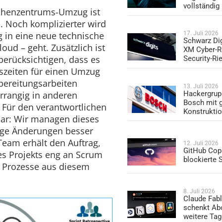
vollständig
echenzentrums-Umzug ist
 Noch komplizierter wird
 in eine neue technische
17. Juli 2026
Schwarz Dig
loud – geht. Zusätzlich ist
XM Cyber-R
berücksichtigen, dass es
Security-Ri
szeiten für einen Umzug
rbereitungsarbeiten
13. Juli 2026
Hackergrup
orrangig in anderen
Bosch mit 
 Für den verantwortlichen
Konstrukti
lar: Wir managen dieses
stige Änderungen besser
Team erhält den Auftrag,
12. Juli 2026
GitHub Copi
es Projekts eng an Scrum
blockierte
e Prozesse aus diesem
8. Juli 2026
Claude Fabl
schenkt Ab
weitere Ta