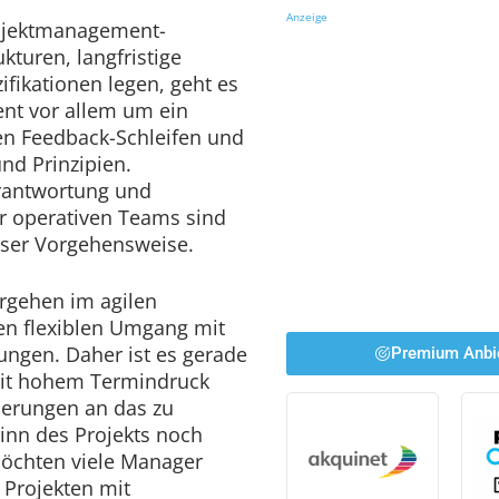
Anzeige
ojektmanagement-
turen, langfristige
ifikationen legen, geht es
nt vor allem um ein
zen Feedback-Schleifen und
und Prinzipien.
erantwortung und
 operativen Teams sind
eser Vorgehensweise.
orgehen im agilen
n flexiblen Umgang mit
ungen. Daher ist es gerade
Premium Anbi
mit hohem Termindruck
derungen an das zu
inn des Projekts noch
möchten viele Manager
Projekten mit