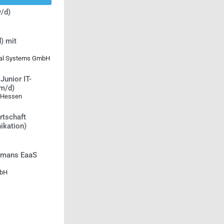
/d)
) mit
ical Systems GmbH
Junior IT-
/m/d)
 Hessen
rtschaft
ikation)
Humans EaaS
mbH