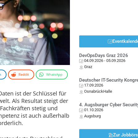
Eventkalend
DevOpsDays Graz 2026
04.09.2026
- 05.09.2026
Graz
n
Reddit
WhatsApp
Deutscher IT-Security Kong
17.09.2026
OsnabrückHalle
ten ist der Schlüssel für
elt. Als Resultat steigt der
4. Augsburger Cyber Securit
Fachkräften stetig und
01.10.2026
petenz ist auch außerhalb
Augsburg
rderlich.
Zur Jobbör