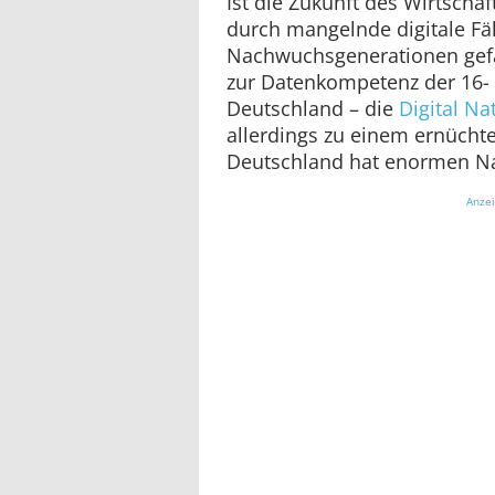
Ist die Zukunft des Wirtscha
durch mangelnde digitale Fä
Nachwuchsgenerationen gefä
zur Datenkompetenz der 16- b
Deutschland – die
Digital Na
allerdings zu einem ernücht
Deutschland hat enormen N
Anze