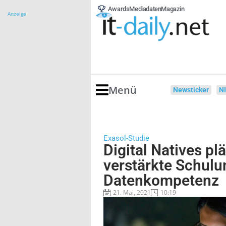
Awards
Mediadaten
Magazin
Anzeige
Menü
Newsticker
N
Exasol-Studie
Digital Natives pl
verstärkte Schulu
Datenkompetenz
21. Mai, 2021
10:19