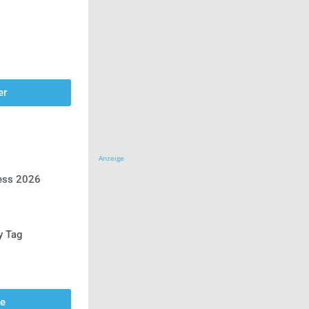
er
Anzeige
ress 2026
y Tag
se