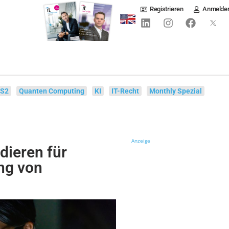
Registrieren
Anmelde
IS2
Quanten Computing
KI
IT-Recht
Monthly Spezial
Anzeige
ädieren für
ng von