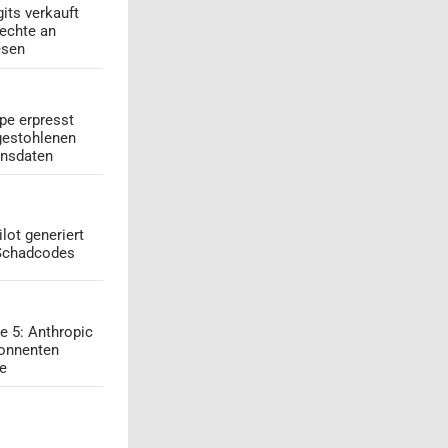
its verkauft
echte an
esen
pe erpresst
gestohlenen
onsdaten
lot generiert
 Schadcodes
e 5: Anthropic
onnenten
ge