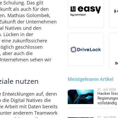
 Schulung. Das gilt
ukunft als auch für den
ten. Mathias Golombek,
e Zukunft der Unternehmen
tal Natives und den
 Lücken in der
eine zukunftssichere
möglich geschlossen
, aber auch die
Unternehmen sehen wir
iale nutzen
Meistgelesene Artikel
21. Juli 2026
ve Entwicklungen auf, denn
Hacker lös
Regierungs
 die Digital Natives die
vollständig
e Arbeit mit Daten bereits
en unter anderem Teamwork
17. Juli 2026