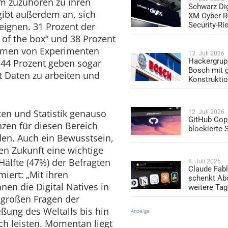
m zuzuhören zu ihren
Schwarz Dig
 gibt außerdem an, sich
XM Cyber-R
eignen. 31 Prozent der
Security-Ri
 of the box“ und 38 Prozent
ahmen von Experimenten
13. Juli 2026
Hackergrup
 44 Prozent geben sogar
Bosch mit 
t Daten zu arbeiten und
Konstrukti
ten und Statistik genauso
12. Juli 2026
GitHub Copi
zen für diesen Bereich
blockierte
den. Auch ein Bewusstsein,
hen Zukunft eine wichtige
 Hälfte (47%) der Befragten
8. Juli 2026
Claude Fabl
iert: „Mit ihren
schenkt Ab
nen die Digital Natives in
weitere Ta
 großen Fragen der
ßung des Weltalls bis hin
Anzeige
ch leisten. Momentan liegt