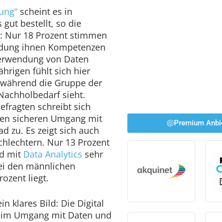
dung“
scheint es in
gut bestellt, so die
e: Nur 18 Prozent stimmen
ildung ihnen Kompetenzen
 Verwendung von Daten
hrigen fühlt sich hier
 während die Gruppe der
Nachholbedarf sieht.
Befragten schreibt sich
inen sicheren Umgang mit
Premium Anbi
d zu. Es zeigt sich auch
chlechtern. Nur 13 Prozent
nd mit
Data Analytics
sehr
bei den männlichen
ozent liegt.
in klares Bild: Die Digital
n im Umgang mit Daten und