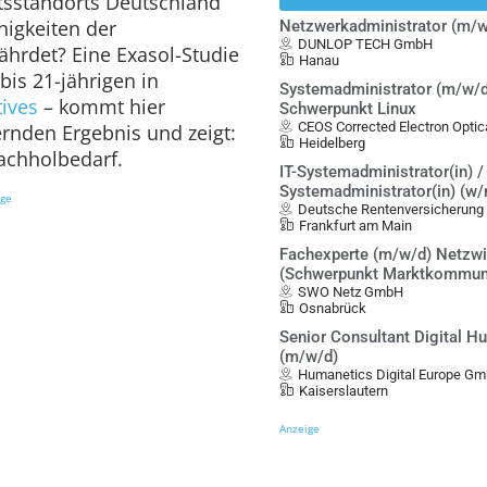
ftsstandorts Deutschland
higkeiten der
Netzwerkadministrator (m/w
DUNLOP TECH GmbH
hrdet? Eine Exasol-Studie
Hanau
is 21-jährigen in
Systemadministrator (m/w/d
tives
– kommt hier
Schwerpunkt Linux
CEOS Corrected Electron Opt
ernden Ergebnis und zeigt:
Heidelberg
achholbedarf.
IT-Systemadministrator(in) / 
Systemadministrator(in) (w
ige
Deutsche Rentenversicherung
Frankfurt am Main
Fachexperte (m/w/d) Netzwi
(Schwerpunkt Marktkommun
SWO Netz GmbH
Osnabrück
Senior Consultant Digital 
(m/w/d)
Humanetics Digital Europe G
Kaiserslautern
Anzeige