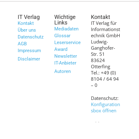
IT Verlag
Wichtige
Kontakt
Links
IT Verlag für
Kontakt
Mediadaten
Informationst
Über uns
echnik GmbH
Glossar
Datenschutz
Ludwig-
Leserservice
AGB
Ganghofer-
Award
Impressum
Str. 51
Newsletter
Disclaimer
83624
IT-Anbieter
Otterfing
Autoren
Tel.: +49 (0)
8104 / 64 94
– 0
Datenschutz:
Konfiguration
sbox öffnen
Bilder:
shutterstock.c
om