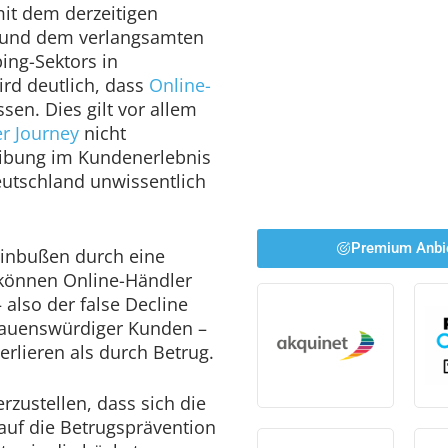
it dem derzeitigen
 und dem verlangsamten
ng-Sektors in
rd deutlich, dass
Online-
sen. Dies gilt vor allem
r Journey
nicht
eibung im Kundenerlebnis
eutschland unwissentlich
Premium Anbi
einbußen durch eine
können Online-Händler
also der false Decline
trauenswürdiger Kunden –
rlieren als durch Betrug.
erzustellen, dass sich die
auf die Betrugsprävention