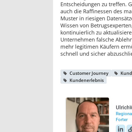
Entscheidungen zu treffen. G
auch die Raffinessen des ma
Muster in riesigen Datensät
Wissen von Betrugsexperten
kontinuierlich zu aktualisie
Unternehmen falsche Ableh
mehr legitimen Käufern ermö
schnell und sicher abzuschli
Customer Journey
Kund
Kundenerlebnis
Ulrich
Regiona
Forter