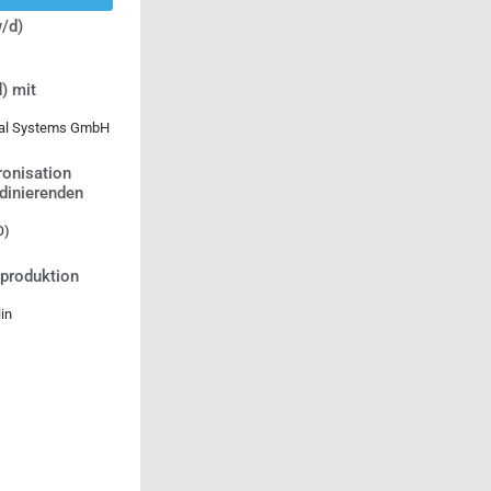
/d)
) mit
ical Systems GmbH
ronisation
rdinierenden
O)
tproduktion
in