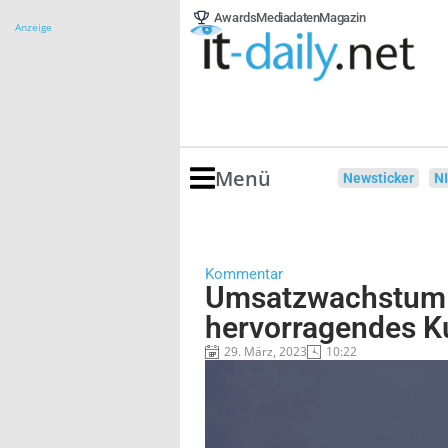
Awards
Mediadaten
Magazin
Anzeige
Menü
Newsticker
N
Kommentar
Umsatzwachstum 
hervorragendes K
29. März, 2023
10:22