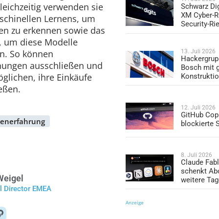
leichzeitig verwenden sie
Schwarz Dig
XM Cyber-R
schinellen Lernens, um
Security-Ri
zen zu erkennen sowie das
, um diese Modelle
ren. So können
13. Juli 2026
Hackergrup
nungen ausschließen und
Bosch mit 
glichen, ihre Einkäufe
Konstrukti
eßen.
12. Juli 2026
GitHub Copi
enerfahrung
blockierte
8. Juli 2026
Claude Fabl
schenkt Ab
Weigel
weitere Ta
l Director EMEA
Anzeige