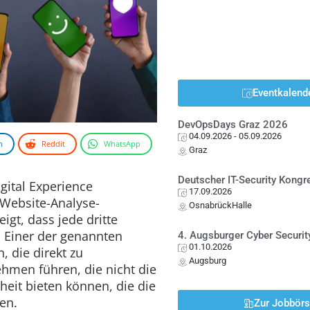
Eventkalend
DevOpsDays Graz 2026
04.09.2026
- 05.09.2026
n
Reddit
WhatsApp
Graz
Deutscher IT-Security Kong
igital Experience
17.09.2026
Website-Analyse-
OsnabrückHalle
igt, dass jede dritte
t. Einer der genannten
4. Augsburger Cyber Securit
01.10.2026
, die direkt zu
Augsburg
hmen führen, die nicht die
eit bieten können, die die
en.
Zur Jobbör