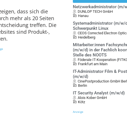
Netzwerkadministrator (m/w
zeigen, dass sich die
DUNLOP TECH GmbH
Hanau
rch mehr als 20 Seiten
Systemadministrator (m/w/d
ntscheidung treffen. Die
Schwerpunkt Linux
sites sind Produkt-,
CEOS Corrected Electron Opt
ten.
Heidelberg
Mitarbeiter:innen Fachsynch
ige
(m/w/d) in der Fachlich koo
Stelle des NOOTS
Föderale IT-Kooperation (FITK
Frankfurt am Main
IT-Administrator Film & Pos
(m/w/d)
CinePostproduction GmbH Berl
Berlin
IT Security Analyst (m/w/d)
Alois Kober GmbH
Kötz
Anzeige