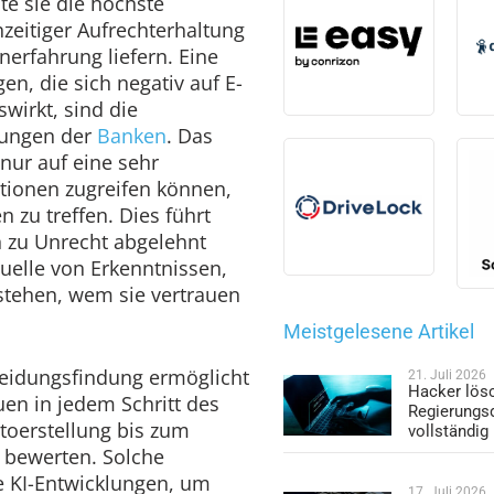
lte sie die höchste
zeitiger Aufrechterhaltung
erfahrung liefern. Eine
n, die sich negativ auf E-
irkt, sind die
dungen der
Banken
. Das
 nur auf eine sehr
tionen zugreifen können,
 zu treffen. Dies führt
n zu Unrecht abgelehnt
uelle von Erkenntnissen,
erstehen, wem sie vertrauen
Meistgelesene Artikel
cheidungsfindung ermöglicht
21. Juli 2026
Hacker lös
en in jedem Schritt des
Regierungs
toerstellung bis zum
vollständig
u bewerten. Solche
e KI-Entwicklungen, um
17. Juli 2026