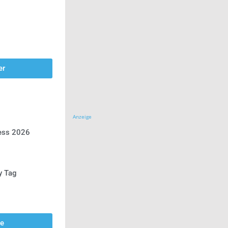
er
Anzeige
ress 2026
y Tag
se