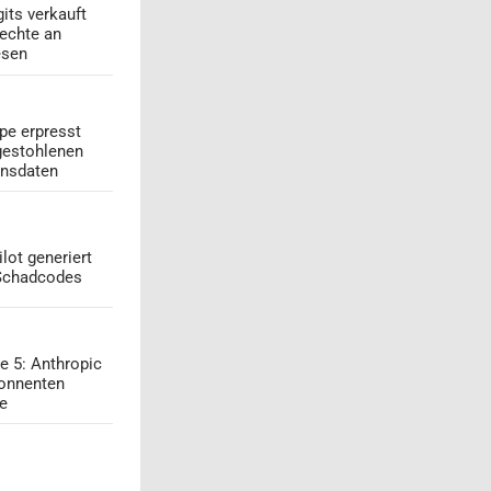
its verkauft
echte an
esen
pe erpresst
gestohlenen
onsdaten
lot generiert
 Schadcodes
e 5: Anthropic
onnenten
ge