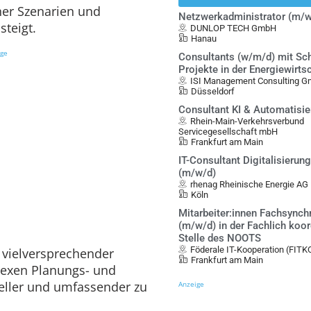
her Szenarien und
Netzwerkadministrator (m/w
steigt.
DUNLOP TECH GmbH
Hanau
ige
Consultants (w/m/d) mit Sch
Projekte in der Energiewirts
ISI Management Consulting 
Düsseldorf
Consultant KI & Automatisi
Rhein-Main-Verkehrsverbund
Servicegesellschaft mbH
Frankfurt am Main
IT-Consultant Digitalisierung
(m/w/d)
rhenag Rheinische Energie AG
Köln
Mitarbeiter:innen Fachsynch
(m/w/d) in der Fachlich koo
Stelle des NOOTS
Föderale IT-Kooperation (FITK
 vielversprechender
Frankfurt am Main
exen Planungs- und
ller und umfassender zu
Anzeige