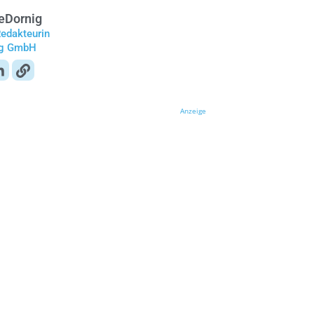
e
Dornig
Redakteurin
ag GmbH
Anzeige