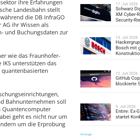
ektor ihre Erfahrungen
17. Juli 2026
ische Landesbahn stellt
Schwarz Dig
XM Cyber-R
, während die DB InfraGO
Security-Ri
 AG ihr Wissen als
an- und Buchungsdaten zur
13. Juli 2026
Hackergrup
Bosch mit 
Konstrukti
ner wie das Fraunhofer-
e IKS unterstützen das
zu quantenbasierten
12. Juli 2026
GitHub Copi
blockierte
schungseinrichtungen,
d Bahnunternehmen soll
9. Juli 2026
en Quantencomputer
Entire: Ex-
Dabei geht es nicht nur um
startet Kon
sondern um die Erprobung
Anzeige