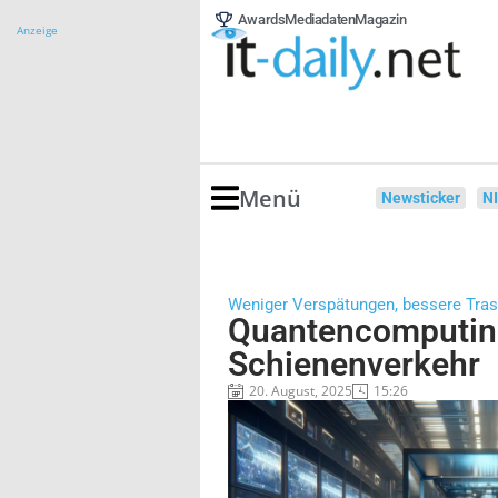
Awards
Mediadaten
Magazin
Anzeige
Menü
Newsticker
N
Weniger Verspätungen, bessere Tra
Quantencomputing
Schienenverkehr
20. August, 2025
15:26