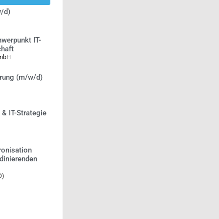
/d)
werpunkt IT-
chaft
GmbH
erung (m/w/d)
 & IT-Strategie
ronisation
rdinierenden
O)