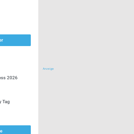
er
Anzeige
ress 2026
y Tag
se