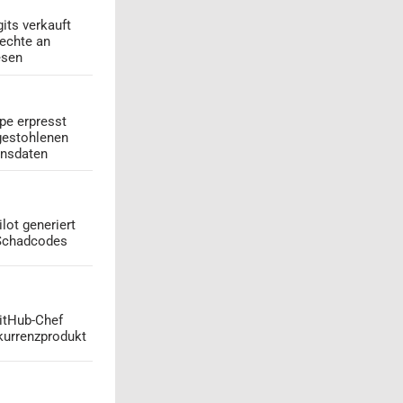
its verkauft
echte an
esen
pe erpresst
gestohlenen
onsdaten
lot generiert
 Schadcodes
GitHub-Chef
kurrenzprodukt