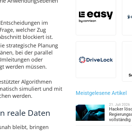
edene Anwendungsebenen
 Entscheidungen im
 Frage, welcher Zug
schnitt blockiert ist.
die strategische Planung
nen, bei der parallel
Umleitungen oder
igt werden müssen.
stützter Algorithmen
matisch simuliert und mit
Meistgelesene Artikel
ichen werden.
21. Juli 2026
Hacker lös
rn reale Daten
Regierungs
vollständig
snah bleibt, bringen