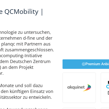
ve QCMobility |
hnologie zu untersuchen,
ternehmen d-fine und der
 planqc mit Partnern aus
aft zusammengeschlossen.
omputing-Initiative
t dem Deutschen Zentrum
Premium Anbi
) an dem Projekt
r.
Monate und soll dazu
 den künftigen Einsatz von
ätssektor zu entwickeln.