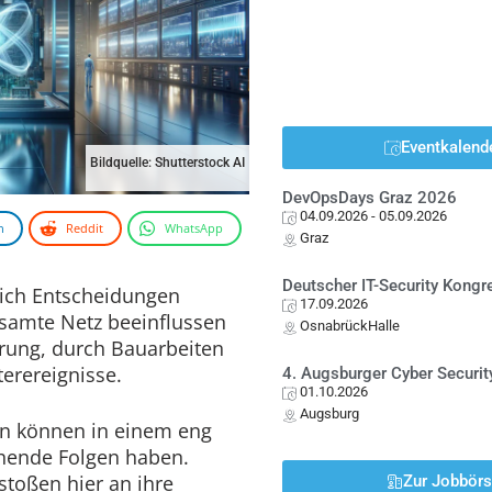
Eventkalend
Bildquelle: Shutterstock AI
DevOpsDays Graz 2026
04.09.2026
- 05.09.2026
n
Reddit
WhatsApp
Graz
Deutscher IT-Security Kong
ich Entscheidungen
17.09.2026
esamte Netz beeinflussen
OsnabrückHalle
örung, durch Bauarbeiten
erereignisse.
4. Augsburger Cyber Securit
01.10.2026
Augsburg
en können in einem eng
chende Folgen haben.
stoßen hier an ihre
Zur Jobbör