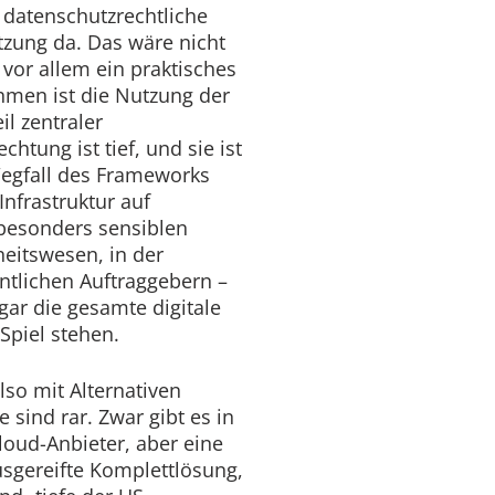
datenschutzrechtliche
tzung da. Das wäre nicht
 vor allem ein praktisches
hmen ist die Nutzung der
l zentraler
chtung ist tief, und sie ist
Wegfall des Frameworks
nfrastruktur auf
besonders sensiblen
eitswesen, in der
entlichen Auftraggebern –
gar die gesamte digitale
Spiel stehen.
so mit Alternativen
 sind rar. Zwar gibt es in
loud-Anbieter, aber eine
usgereifte Komplettlösung,