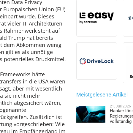
ten Data Privacy
r Europäischen Union (EU)
einbart wurde. Dieses
t vieler IT-Architekturen
es Rahmenwerk steht auf
ald Trump hat bereits
 mit dem Abkommen wenig
 gilt es als unnötige
s potenzielles Druckmittel.
y Frameworks hätte
transfers in die USA wären
sagt, aber mit wesentlich
Meistgelesene Artikel
 sie nicht mehr
tlich abgesichert wären,
21. Juli 2026
sogenannte
Hacker lös
ckgreifen. Zusätzlich ist
Regierungs
vollständig
ertung vorgeschrieben: Wie
iveau im Empfängerland im