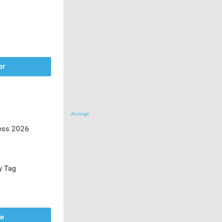
er
Anzeige
ress 2026
y Tag
se