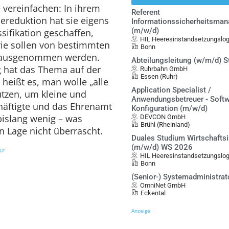
vereinfachen: In ihrem
Referent
ereduktion hat sie eigens
Informationssicherheitsma
(m/w/d)
ifikation geschaffen,
HIL Heeresinstandsetzungslo
ie sollen von bestimmten
Bonn
O ausgenommen werden.
Abteilungsleitung (w/m/d) S
 hat das Thema auf der
Ruhrbahn GmbH
Essen (Ruhr)
 heißt es, man wolle „alle
Application Specialist /
tzen, um kleine und
Anwendungsbetreuer - Softw
häftigte und das Ehrenamt
Konfiguration (m/w/d)
bislang wenig – was
DEVCON GmbH
Brühl (Rheinland)
n Lage nicht überrascht.
Duales Studium Wirtschafts
(m/w/d) WS 2026
ige
HIL Heeresinstandsetzungslo
Bonn
(Senior-) Systemadministrat
OmniNet GmbH
Eckental
Anzeige