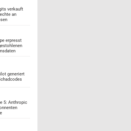
its verkauft
echte an
esen
pe erpresst
gestohlenen
onsdaten
lot generiert
 Schadcodes
e 5: Anthropic
onnenten
ge