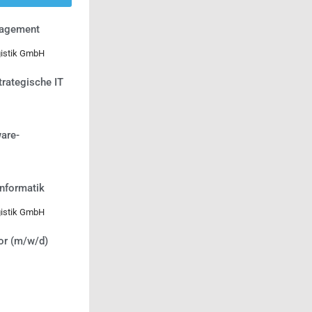
nagement
gistik GmbH
trategische IT
are-
informatik
gistik GmbH
or (m/w/d)