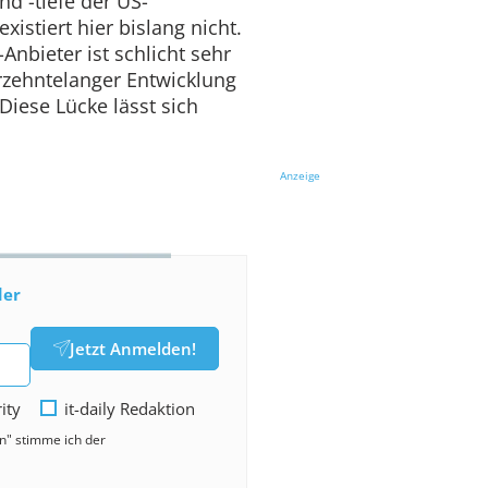
nd -tiefe der US-
xistiert hier bislang nicht.
Anbieter ist schlicht sehr
rzehntelanger Entwicklung
Diese Lücke lässt sich
Anzeige
der
Jetzt Anmelden!
rity
it-daily Redaktion
en" stimme ich der