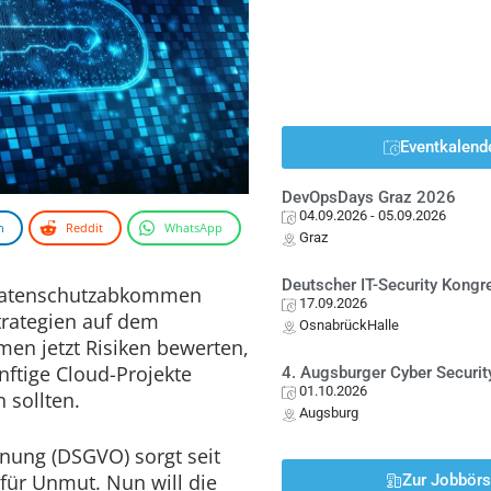
Eventkalend
DevOpsDays Graz 2026
04.09.2026
- 05.09.2026
n
Reddit
WhatsApp
Graz
Deutscher IT-Security Kong
e Datenschutzabkommen
17.09.2026
trategien auf dem
OsnabrückHalle
en jetzt Risiken bewerten,
nftige Cloud-Projekte
4. Augsburger Cyber Securit
01.10.2026
 sollten.
Augsburg
nung (DSGVO) sorgt seit
für Unmut. Nun will die
Zur Jobbör