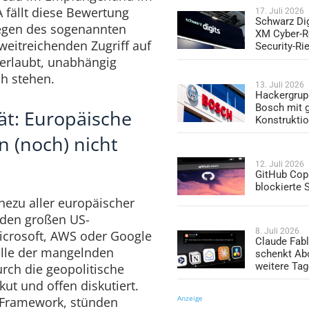
A fällt diese Bewertung
17. Juli 2026
Schwarz Dig
 wegen des sogenannten
XM Cyber-R
weitreichenden Zugriff auf
Security-Ri
erlaubt, unabhängig
ch stehen.
13. Juli 2026
Hackergrup
Bosch mit 
ät: Europäische
Konstrukti
n (noch) nicht
12. Juli 2026
GitHub Copi
blockierte
hezu aller europäischer
 den großen US-
8. Juli 2026
icrosoft, AWS oder Google
Claude Fabl
lle der mangelnden
schenkt Ab
weitere Ta
urch die geopolitische
kut und offen diskutiert.
Anzeige
 Framework, stünden