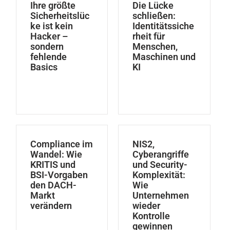
Ihre größte
Die Lücke
Sicherheitslüc
schließen:
ke ist kein
Identitätssiche
Hacker –
rheit für
sondern
Menschen,
fehlende
Maschinen und
Basics
KI
Compliance im
NIS2,
Wandel: Wie
Cyberangriffe
KRITIS und
und Security-
BSI-Vorgaben
Komplexität:
den DACH-
Wie
Markt
Unternehmen
verändern
wieder
Kontrolle
gewinnen