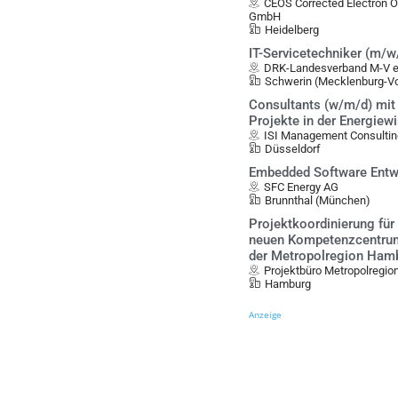
CEOS Corrected Electron 
GmbH
Heidelberg
IT-Servicetechniker (m/w
DRK-Landesverband M-V e.
Schwerin (Mecklenburg-
Consultants (w/m/d) mit
Projekte in der Energiewi
ISI Management Consulti
Düsseldorf
Embedded Software Entw
SFC Energy AG
Brunnthal (München)
Projektkoordinierung für
neuen Kompetenzcentrum
der Metropolregion Ham
Projektbüro Metropolregio
Hamburg
Anzeige