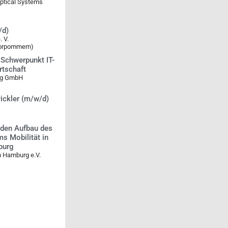
Optical Systems
/d)
 V.
Vorpommern)
 Schwerpunkt IT-
rtschaft
ng GmbH
ickler (m/w/d)
 den Aufbau des
s Mobilität in
burg
n Hamburg e.V.