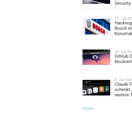
Security
13. Juli 2
Hackergr
Bosch mi
Konstruk
12. Juli 2
GitHub C
blockier
8. Juli 202
Claude F
schenkt
weitere 
Anzeige