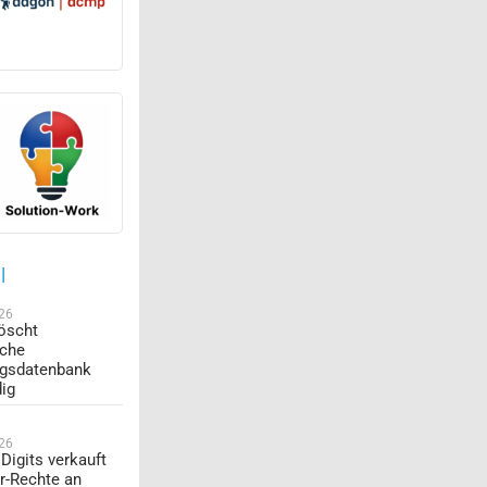
l
026
öscht
sche
ngsdatenbank
dig
026
Digits verkauft
r-Rechte an