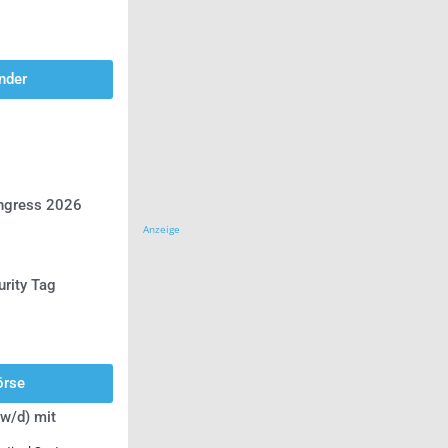
nder
ongress 2026
Anzeige
urity Tag
örse
w/d) mit