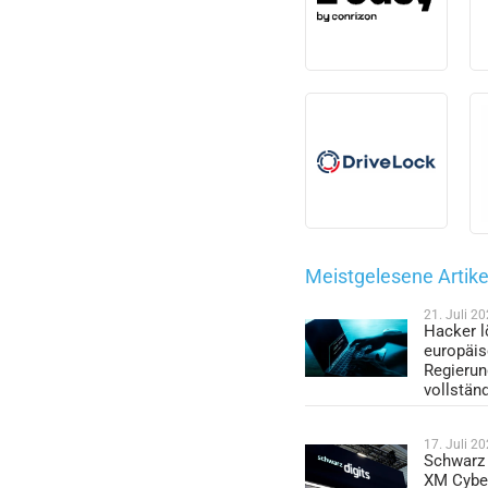
Meistgelesene Artike
21. Juli 2
Hacker l
europäi
Regieru
vollstän
17. Juli 2
Schwarz 
XM Cybe