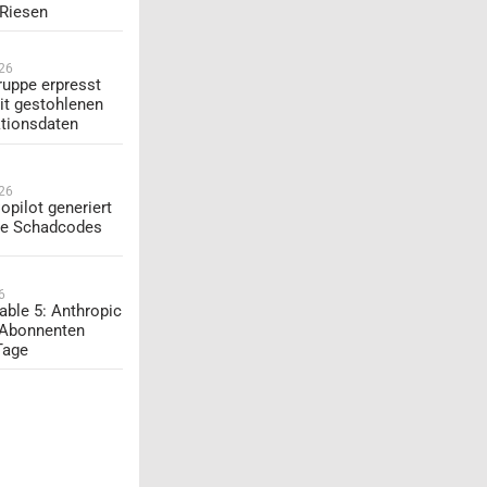
-Riesen
026
uppe erpresst
t gestohlenen
tionsdaten
026
opilot generiert
te Schadcodes
6
able 5: Anthropic
 Abonnenten
Tage