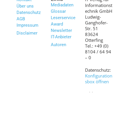
Mediadaten
Informationst
Über uns
echnik GmbH
Glossar
Datenschutz
Ludwig-
Leserservice
AGB
Ganghofer-
Award
Impressum
Str. 51
Newsletter
Disclaimer
83624
IT-Anbieter
Otterfing
Autoren
Tel.: +49 (0)
8104 / 64 94
– 0
Datenschutz:
Konfiguration
sbox öffnen
Bilder:
shutterstock.c
om
© 2007 – 2026 www.it-daily.net