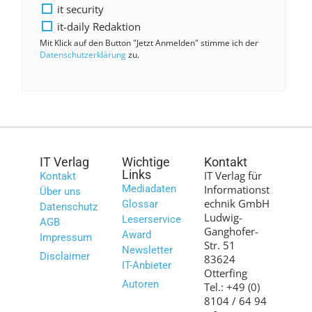
it security
it-daily Redaktion
Mit Klick auf den Button "Jetzt Anmelden" stimme ich der
Datenschutzerklärung
zu.
IT Verlag
Wichtige
Kontakt
Links
IT Verlag für
Kontakt
Mediadaten
Informationst
Über uns
echnik GmbH
Glossar
Datenschutz
Ludwig-
Leserservice
AGB
Ganghofer-
Award
Impressum
Str. 51
Newsletter
Disclaimer
83624
IT-Anbieter
Otterfing
Autoren
Tel.: +49 (0)
8104 / 64 94