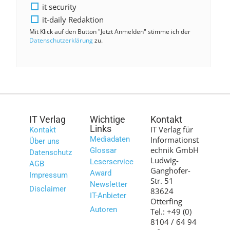
it security
it-daily Redaktion
Mit Klick auf den Button "Jetzt Anmelden" stimme ich der
Datenschutzerklärung
zu.
IT Verlag
Wichtige
Kontakt
Links
IT Verlag für
Kontakt
Mediadaten
Informationst
Über uns
echnik GmbH
Glossar
Datenschutz
Ludwig-
Leserservice
AGB
Ganghofer-
Award
Impressum
Str. 51
Newsletter
Disclaimer
83624
IT-Anbieter
Otterfing
Autoren
Tel.: +49 (0)
8104 / 64 94