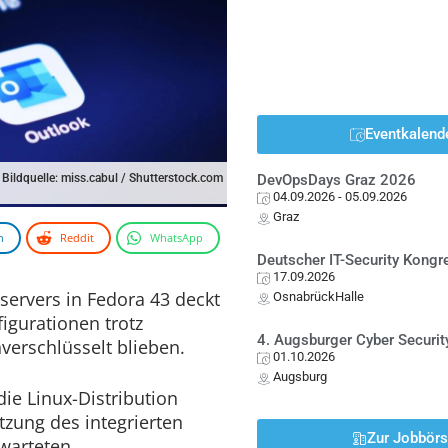
Eventkalend
Bildquelle: miss.cabul / Shutterstock.com
DevOpsDays Graz 2026
04.09.2026
- 05.09.2026
Graz
n
Reddit
WhatsApp
Deutscher IT-Security Kong
17.09.2026
servers in Fedora 43 deckt
OsnabrückHalle
figurationen trotz
4. Augsburger Cyber Securit
nverschlüsselt blieben.
01.10.2026
Augsburg
die Linux-Distribution
tzung des integrierten
Zur Jobbör
warteten