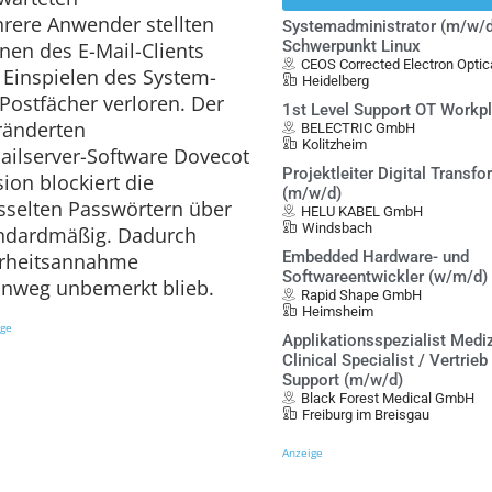
ere Anwender stellten
Systemadministrator (m/w/d
Schwerpunkt Linux
onen des E-Mail-Clients
CEOS Corrected Electron Opt
Einspielen des System-
Heidelberg
 Postfächer verloren. Der
1st Level Support OT Workp
eränderten
BELECTRIC GmbH
Kolitzheim
ailserver-Software Dovecot
Projektleiter Digital Transf
sion blockiert die
(m/w/d)
sselten Passwörtern über
HELU KABEL GmbH
Windsbach
andardmäßig. Dadurch
Embedded Hardware- und
erheitsannahme
Softwareentwickler (w/m/d)
hinweg unbemerkt blieb.
Rapid Shape GmbH
Heimsheim
ige
Applikationsspezialist Mediz
Clinical Specialist / Vertrieb
Support (m/w/d)
Black Forest Medical GmbH
Freiburg im Breisgau
Anzeige