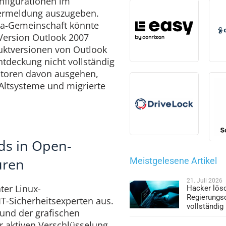
nfigurationen im
lermeldung auszugeben.
ra-Gemeinschaft könnte
 Version Outlook 2007
ktversionen von Outlook
tdeckung nicht vollständig
atoren davon ausgehen,
Altsysteme und migrierte
ds in Open-
uren
Meistgelesene Artikel
21. Juli 2026
ter Linux-
Hacker lös
Regierungs
T-Sicherheitsexperten aus.
vollständig
und der grafischen
r aktiven Verschlüsselung