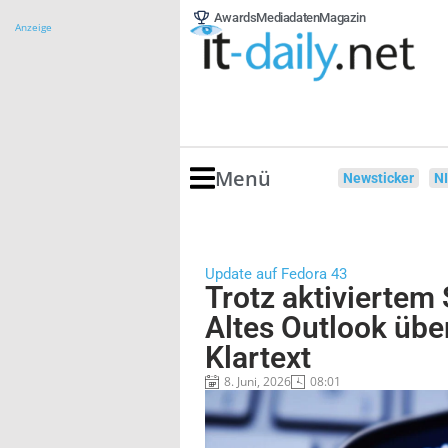
Awards
Mediadaten
Magazin
Anzeige
Menü
Newsticker
N
Update auf Fedora 43
Trotz aktiviertem
Altes Outlook übe
Klartext
8. Juni, 2026
08:01