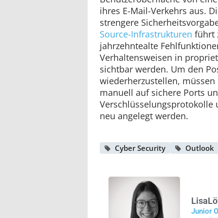
ihres E-Mail-Verkehrs aus. D
strengere Sicherheitsvorga
Source-Infrastrukturen
führt
jahrzehntealte Fehlfunktion
Verhaltensweisen in propri
sichtbar werden. Um den Pos
wiederherzustellen, müssen 
manuell auf sichere Ports u
Verschlüsselungsprotokolle u
neu angelegt werden.
Cyber Security
Outlook
Lisa
L
Junior O