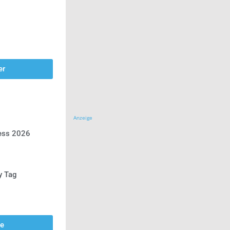
er
Anzeige
ress 2026
y Tag
se