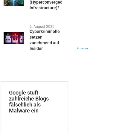
(Hyperconverged
Infrastructure)?
6. August 2026
Cyberkriminelle
setzen
zunehmend auf
Insider
Anzeige
Google stuft
zahlreiche Blogs
fälschlich als
Malware ein