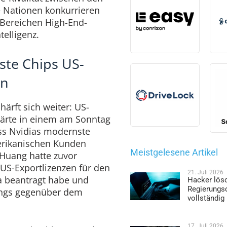
 Nationen konkurrieren
 Bereichen High-End-
elligenz.
ste Chips US-
en
härft sich weiter: US-
lärte in einem am Sonntag
ass Nvidias modernste
erikanischen Kunden
Meistgelesene Artikel
 Huang hatte zuvor
 US-Exportlizenzen für den
21. Juli 2026
na beantragt habe und
Hacker lös
Regierungs
kings gegenüber dem
vollständig
17. Juli 2026