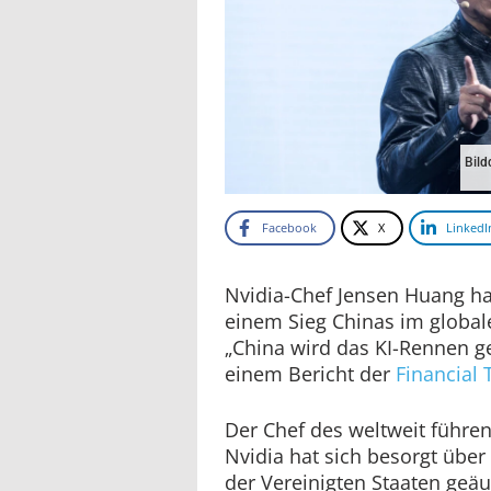
Bild
Facebook
X
LinkedI
Nvidia-Chef Jensen Huang ha
einem Sieg Chinas im global
„China wird das KI-Rennen g
einem Bericht der
Financial
Der Chef des weltweit führen
Nvidia hat sich besorgt übe
der Vereinigten Staaten geäu