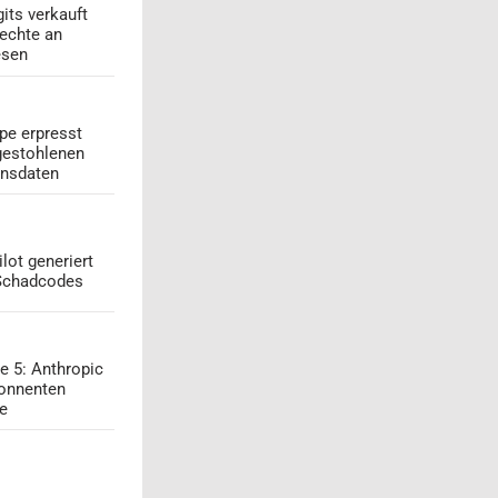
its verkauft
echte an
esen
pe erpresst
gestohlenen
onsdaten
lot generiert
 Schadcodes
e 5: Anthropic
onnenten
ge