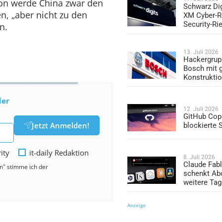
ton werde China zwar den
Schwarz Dig
n, „aber nicht zu den
XM Cyber-R
Security-Ri
n.
13. Juli 2026
Hackergrup
Bosch mit 
Konstrukti
der
12. Juli 2026
GitHub Copi
Jetzt Anmelden!
blockierte
rity
it-daily Redaktion
8. Juli 2026
Claude Fabl
en" stimme ich der
schenkt Ab
weitere Ta
Anzeige