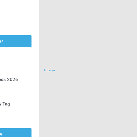
er
Anzeige
ress 2026
y Tag
se