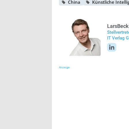
China
Künstliche Intell
Lars
Beck
Stellvertre
IT Verlag
Anzeige