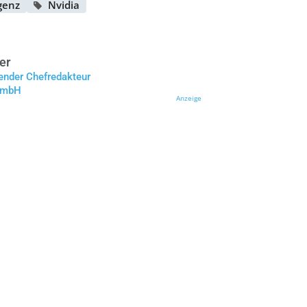
igenz
Nvidia
er
tender Chefredakteur
 GmbH
Anzeige