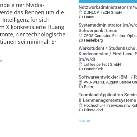
nde einer Nvidia-
Netzwerkadministrator (m/w
 werde das Rennen um die
DUNLOP TECH GmbH
Hanau
Intelligenz für sich
Systemadministrator (m/w/d
rm X konkretisierte Huang
Schwerpunkt Linux
tonte, der technologische
CEOS Corrected Electron Opt
ionen sei minimal. Er
Heidelberg
.
Werkstudent / Studentische 
Kundenservice / First Level 
(m/w/d)
ige
coffee perfect GmbH
Osnabrück
Softwareentwickler IBM i / 
AVO-WERKE August Beisse G
Belm
Teamlead Application Servi
& Lernmanagementsysteme 
Hochschul-IT-Services.nrw Kö
Düsseldorf
Anzeige