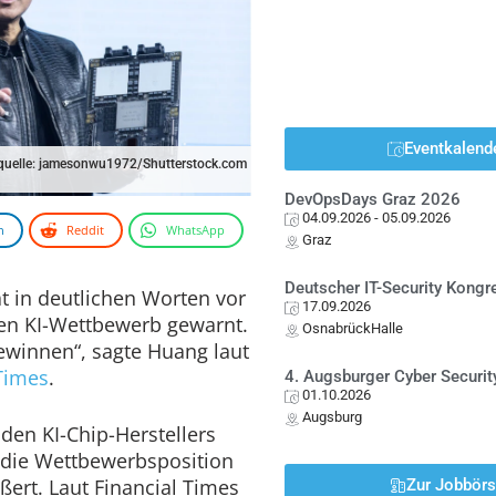
Eventkalend
quelle: jamesonwu1972/Shutterstock.com
DevOpsDays Graz 2026
04.09.2026
- 05.09.2026
n
Reddit
WhatsApp
Graz
Deutscher IT-Security Kong
t in deutlichen Worten vor
17.09.2026
en KI-Wettbewerb gewarnt.
OsnabrückHalle
ewinnen“, sagte Huang laut
 Times
.
4. Augsburger Cyber Securit
01.10.2026
Augsburg
den KI-Chip-Herstellers
r die Wettbewerbsposition
ßert. Laut Financial Times
Zur Jobbör