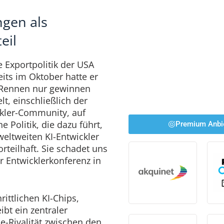
gen als
eil
ve Exportpolitik der USA
its im Oktober hatte er
I-Rennen nur gewinnen
t, einschließlich der
ckler-Community, auf
e Politik, die dazu führt,
Premium Anbi
weltweiten KI-Entwickler
 vorteilhaft. Sie schadet uns
r Entwicklerkonferenz in
ittlichen KI-Chips,
eibt ein zentraler
ie-Rivalität zwischen den