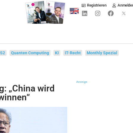
Registrieren
Anmelde
IS2
Quanten Computing
KI
IT-Recht
Monthly Spezial
Anzeige
: „China wird
winnen“