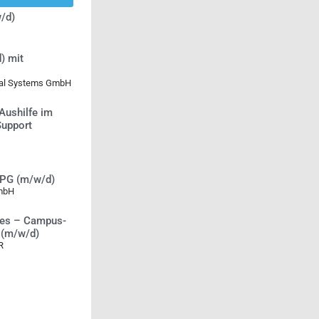
/d)
) mit
ical Systems GmbH
Aushilfe im
Support
RPG (m/w/d)
mbH
ces – Campus-
(m/w/d)
R