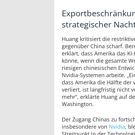
Exportbeschränkun
strategischer Nacht
Huang kritisiert die restrikti
gegenüber China scharf. Bere
erklärt, dass Amerika das K
könne, wenn die gesamte Wel
riesigen chinesischen Entwi
Nvidia-Systemen arbeite. „Ein
dass Amerika die Hälfte der 
verliert, ist langfristig nicht
mehr“, erklärte Huang auf de
Washington.
Der Zugang Chinas zu fortschr
insbesondere von
Nvidia
, bl
Streitpunkt in der Technolog