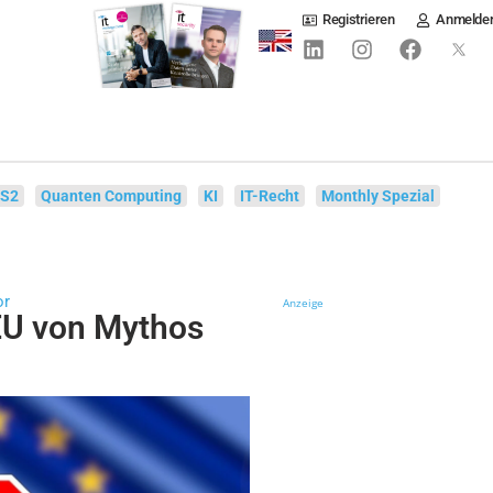
Registrieren
Anmelde
IS2
Quanten Computing
KI
IT-Recht
Monthly Spezial
or
Anzeige
EU von Mythos