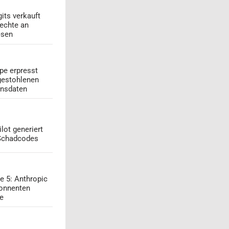
its verkauft
echte an
esen
pe erpresst
gestohlenen
onsdaten
lot generiert
 Schadcodes
e 5: Anthropic
onnenten
ge