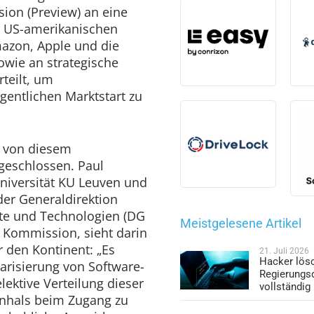
sion (Preview) an eine
r US-amerikanischen
azon, Apple und die
wie an strategische
teilt, um
gentlichen Marktstart zu
 von diesem
eschlossen. Paul
niversität KU Leuven und
er Generaldirektion
te und Technologien (DG
Meistgelesene Artikel
Kommission, sieht darin
r den Kontinent: „Es
21. Juli 2026
Hacker lös
tarisierung von Software-
Regierungs
lektive Verteilung dieser
vollständig
enhals beim Zugang zu