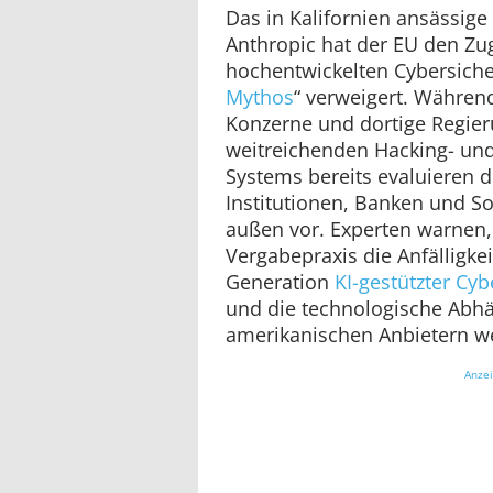
Das in Kalifornien ansässi
Anthropic hat der EU den Z
hochentwickelten Cybersiche
Mythos
“ verweigert. Währen
Konzerne und dortige Regie
weitreichenden Hacking- und
Systems bereits evaluieren 
Institutionen, Banken und S
außen vor. Experten warnen, 
Vergabepraxis die Anfälligke
Generation
KI-gestützter Cyb
und die technologische Abhä
amerikanischen Anbietern wei
Anze