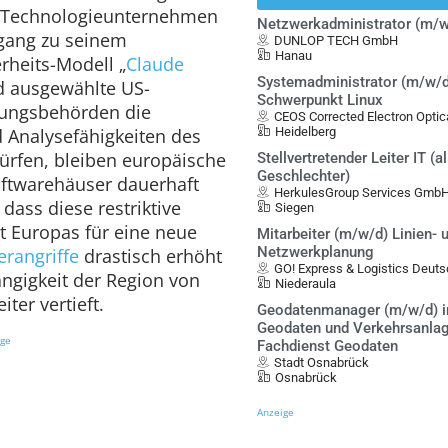
ge Technologieunternehmen
Netzwerkadministrator (m/w
ugang zu seinem
DUNLOP TECH GmbH
Hanau
rheits-Modell „
Claude
Systemadministrator (m/w/d
d ausgewählte US-
Schwerpunkt Linux
rungsbehörden die
CEOS Corrected Electron Opt
 Analysefähigkeiten des
Heidelberg
dürfen, bleiben europäische
Stellvertretender Leiter IT (al
Geschlechter)
oftwarehäuser dauerhaft
HerkulesGroup Services Gmb
dass diese restriktive
Siegen
it Europas für eine neue
Mitarbeiter (m/w/d) Linien- 
Netzwerkplanung
erangriffe
drastisch erhöht
GO! Express & Logistics Deu
ngigkeit der Region von
Niederaula
ter vertieft.
Geodatenmanager (m/w/d) i
Geodaten und Verkehrsanlag
ige
Fachdienst Geodaten
Stadt Osnabrück
Osnabrück
Anzeige