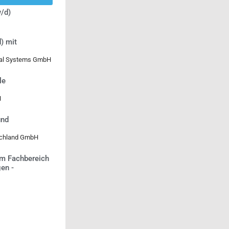
/d)
) mit
ical Systems GmbH
le
H
und
tschland GmbH
m Fachbereich
en -