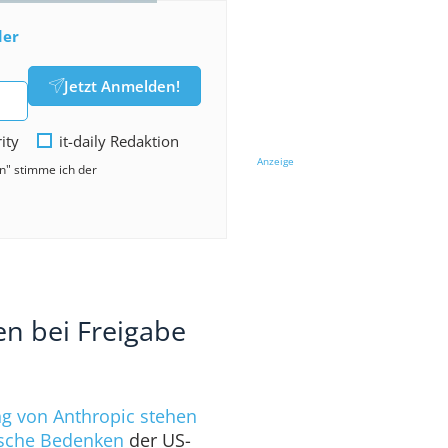
der
Jetzt Anmelden!
rity
it-daily Redaktion
Anzeige
en" stimme ich der
n bei Freigabe
ung von Anthropic stehen
ische Bedenken
der US-