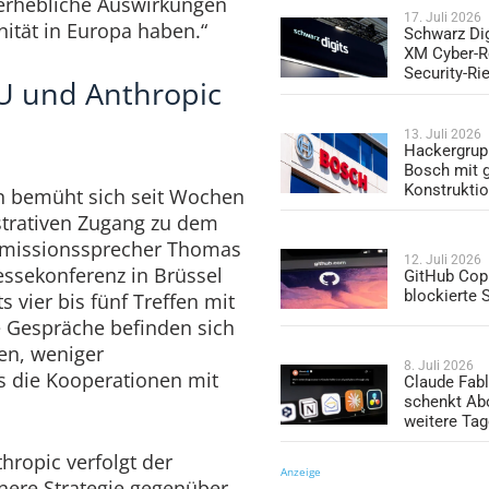
 erhebliche Auswirkungen
17. Juli 2026
ität in Europa haben.“
Schwarz Dig
XM Cyber-R
Security-Ri
EU und Anthropic
13. Juli 2026
Hackergrup
Bosch mit 
Konstrukti
 bemüht sich seit Wochen
strativen Zugang zu dem
missionssprecher Thomas
12. Juli 2026
ssekonferenz in Brüssel
GitHub Copi
blockierte
s vier bis fünf Treffen mit
e Gespräche befinden sich
en, weniger
8. Juli 2026
ls die Kooperationen mit
Claude Fabl
schenkt Ab
weitere Ta
hropic verfolgt der
Anzeige
nere Strategie gegenüber