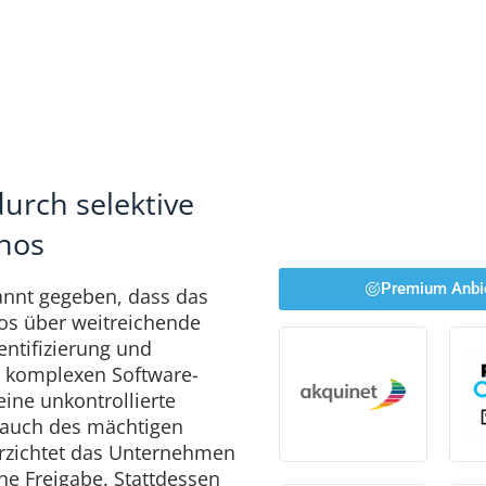
durch selektive
thos
Premium Anbi
kannt gegeben, dass das
os über weitreichende
entifizierung und
n komplexen Software-
ine unkontrollierte
rauch des mächtigen
erzichtet das Unternehmen
che Freigabe. Stattdessen