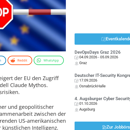
Eventkalend
DevOpsDays Graz 2026
04.09.2026
- 05.09.2026
n
Reddit
WhatsApp
Graz
Deutscher IT-Security Kong
igert der EU den Zugriff
17.09.2026
dell Claude Mythos.
OsnabrückHalle
srisiken.
4. Augsburger Cyber Securit
01.10.2026
cher und geopolitischer
Augsburg
usammenarbeit zwischen der
hrenden US-amerikanischen
künstlichen Intelligenz.
Zur Jobbör