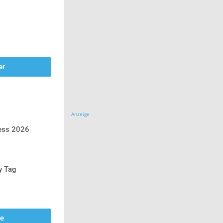
er
Anzeige
ress 2026
y Tag
se