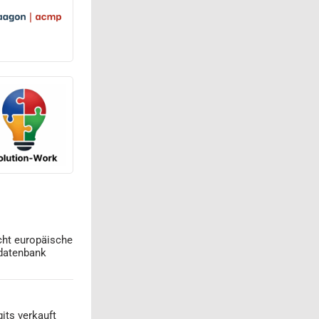
cht europäische
datenbank
its verkauft