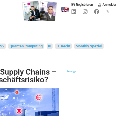
Registrieren
Anmelde
IS2
Quanten Computing
KI
IT-Recht
Monthly Spezial
 Supply Chains –
Anzeige
schäftsrisiko?