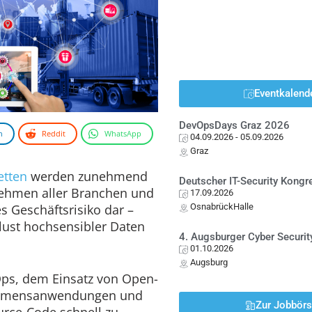
Eventkalend
DevOpsDays Graz 2026
n
Reddit
WhatsApp
04.09.2026
- 05.09.2026
Graz
etten
werden zunehmend
Deutscher IT-Security Kong
nehmen aller Branchen und
17.09.2026
s Geschäftsrisiko dar –
OsnabrückHalle
lust hochsensibler Daten
4. Augsburger Cyber Securit
01.10.2026
Augsburg
Ops, dem Einsatz von Open-
nehmensanwendungen und
Zur Jobbör
rce-Code schnell zu