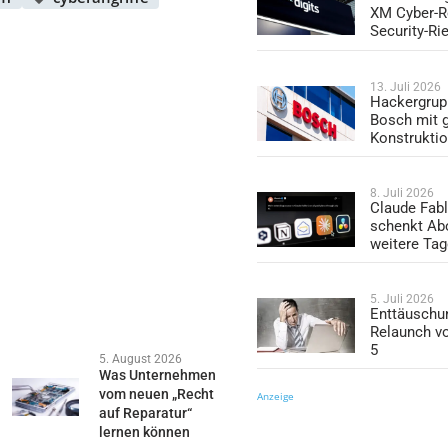
XM Cyber-R
Security-Ri
13. Juli 2026
Hackergrup
Bosch mit 
Konstrukti
8. Juli 2026
Claude Fabl
schenkt Ab
weitere Ta
5. Juli 2026
Enttäuschu
Relaunch v
5
5. August 2026
Was Unternehmen
vom neuen „Recht
Anzeige
auf Reparatur“
lernen können