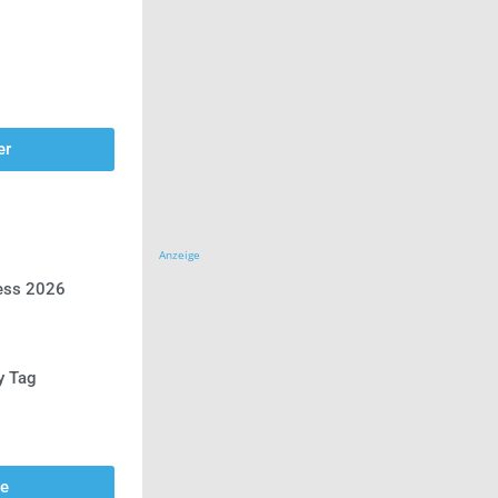
er
Anzeige
ress 2026
y Tag
se