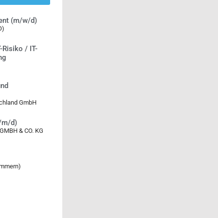
ent (m/w/d)
O)
-Risiko / IT-
ng
und
tschland GmbH
w/m/d)
MBH & CO. KG
ommern)