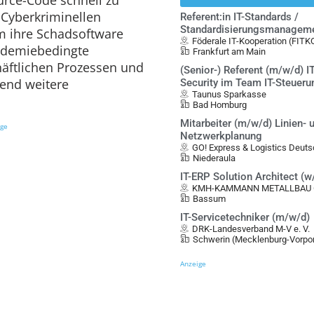
 Cyberkriminellen
Referent:in IT-Standards /
Standardisierungsmanagem
um ihre Schadsoftware
Föderale IT-Kooperation (FITK
ndemiebedingte
Frankfurt am Main
chäftlichen Prozessen und
(Senior-) Referent (m/w/d) IT
fend weitere
Security im Team IT-Steueru
Taunus Sparkasse
Bad Homburg
Mitarbeiter (m/w/d) Linien- 
ige
Netzwerkplanung
GO! Express & Logistics Deu
Niederaula
IT-ERP Solution Architect (
KMH-KAMMANN METALLBAU G
Bassum
IT-Servicetechniker (m/w/d)
DRK-Landesverband M-V e. V.
Schwerin (Mecklenburg-Vorp
Anzeige