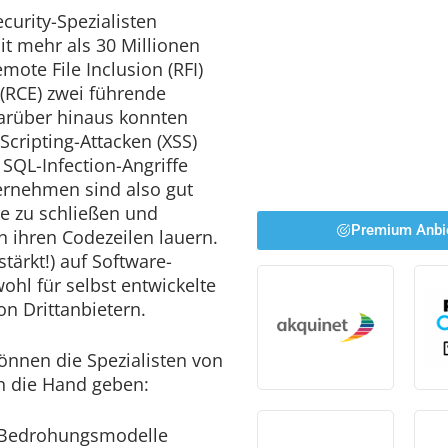
urity-Spezialisten
it mehr als 30 Millionen
emote File Inclusion (RFI)
(RCE) zwei führende
Darüber hinaus konnten
Scripting-Attacken (XSS)
SQL-Infection-Angriffe
ernehmen sind also gut
re zu schließen und
Premium Anbi
in ihren Codezeilen lauern.
stärkt!) auf Software-
ohl für selbst entwickelte
n Drittanbietern.
nnen die Spezialisten von
an die Hand geben:
Bedrohungsmodelle