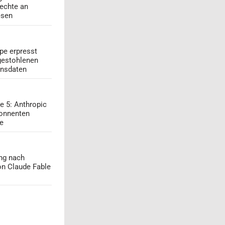
echte an
esen
pe erpresst
gestohlenen
onsdaten
e 5: Anthropic
onnenten
ge
ng nach
on Claude Fable