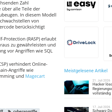
chsenden Zahl
 über alle Teile der
zubeugen. In diesem Modell
chwachstellen von
ercode berücksichtigt
f-Protection (RASP) erlaubt
eraus zu gewährleisten und
ng vor Angriffen wie SQL
(CSP) verhindert Online-
ain-Angriffe wie
Meistgelesene Artikel
Skimming und
Magecart
21. Juli 2026
Hacker lös
Regierungs
vollständig
17. Juli 2026
Schwarz Dig
ff
cyberangriffe