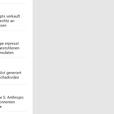
its verkauft
echte an
esen
pe erpresst
gestohlenen
onsdaten
lot generiert
 Schadcodes
e 5: Anthropic
onnenten
ge