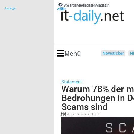
Awards
Mediadaten
Magazin
Anzeige
Menü
Newsticker
N
Statement
Warum 78% der m
Bedrohungen in De
Scams sind
4. Juli, 2026
10:01