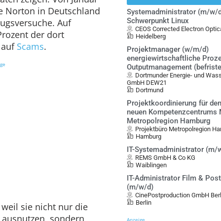
te Norton in Deutschland
Systemadministrator (m/w/d
Schwerpunkt Linux
rugsversuche. Auf
CEOS Corrected Electron Opt
Prozent der dort
Heidelberg
 auf
Scams
.
Projektmanager (w/m/d)
energiewirtschaftliche Proz
ige
Outputmanagement (befristet
Dortmunder Energie- und Was
GmbH DEW21
Dortmund
Projektkoordinierung für de
neuen Kompetenzcentrums Mo
Metropolregion Hamburg
Projektbüro Metropolregion Ha
Hamburg
IT-Systemadministrator (m/
REMS GmbH & Co KG
Waiblingen
IT-Administrator Film & Pos
(m/w/d)
CinePostproduction GmbH Berl
Berlin
weil sie nicht nur die
 ausnutzen, sondern
Anzeige