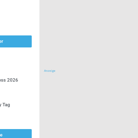
er
Anzeige
ress 2026
y Tag
se