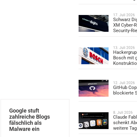
17. Juli 2026
Schwarz Dig
XM Cyber-R
Security-Ri
13. Juli 2026
Hackergrup
Bosch mit 
Konstrukti
12. Juli 2026
GitHub Copi
blockierte
Google stuft
8. Juli 2026
zahlreiche Blogs
Claude Fabl
fälschlich als
schenkt Ab
weitere Ta
Malware ein