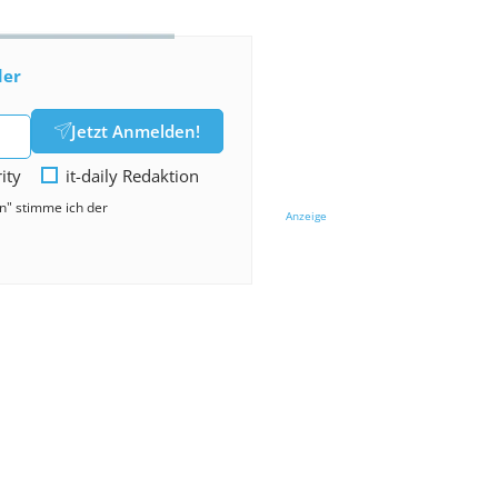
der
Jetzt Anmelden!
rity
it-daily Redaktion
en" stimme ich der
Anzeige