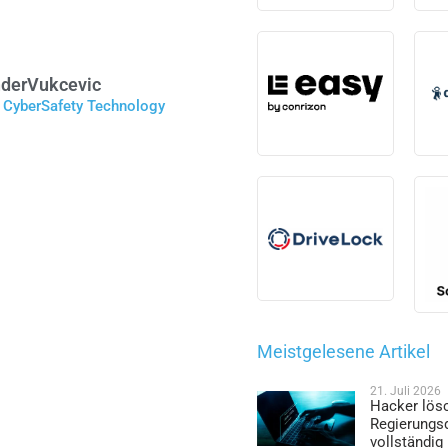
der
Vukcevic
r CyberSafety Technology
Meistgelesene Artikel
21. Juli 2026
Hacker lös
Regierungs
vollständig