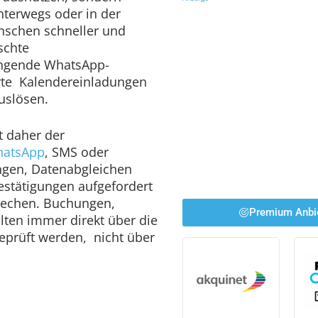
nterwegs oder in der
enschen schneller und
lschte
ingende WhatsApp-
rte Kalendereinladungen
auslösen.
t daher der
atsApp
, SMS oder
ngen, Datenabgleichen
stätigungen aufgefordert
brechen. Buchungen,
Premium Anbi
lten immer direkt über die
geprüft werden, nicht über