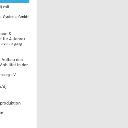
) mit
ical Systems GmbH
esse &
 für 4 Jahre)
serversorgung
n Aufbau des
bilität in der
mburg e.V.
w/d)
tproduktion
in