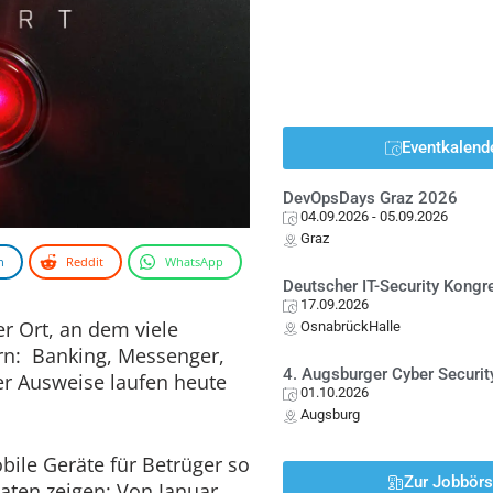
Eventkalend
DevOpsDays Graz 2026
04.09.2026
- 05.09.2026
Graz
n
Reddit
WhatsApp
Deutscher IT-Security Kong
17.09.2026
r Ort, an dem viele
OsnabrückHalle
rn: Banking, Messenger,
4. Augsburger Cyber Securit
er Ausweise laufen heute
01.10.2026
Augsburg
ile Geräte für Betrüger so
Zur Jobbör
Daten zeigen: Von Januar