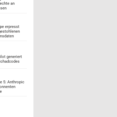
echte an
esen
pe erpresst
gestohlenen
onsdaten
lot generiert
 Schadcodes
e 5: Anthropic
onnenten
ge