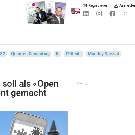
Registrieren
Anmelde
IS2
Quanten Computing
KI
IT-Recht
Monthly Spezial
soll als «Open
Anzeige
ent gemacht