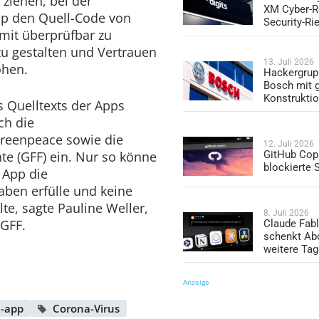
ziehen, bei der
XM Cyber-R
pp den Quell-Code von
Security-Ri
amit überprüfbar zu
u gestalten und Vertrauen
13. Juli 2026
öhen.
Hackergrup
Bosch mit 
Konstrukti
s Quelltexts der Apps
ch die
reenpeace sowie die
12. Juli 2026
GitHub Copi
hte (GFF) ein. Nur so könne
blockierte
 App die
aben erfülle und keine
e, sagte Pauline Weller,
8. Juli 2026
 GFF.
Claude Fabl
schenkt Ab
weitere Ta
Anzeige
n-app
Corona-Virus