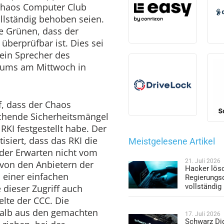
r Chaos Computer Club
llständig behoben seien.
ie Grünen, dass der
überprüfbar ist. Dies sei
 ein Sprecher des
iums am Mittwoch in
, dass der Chaos
ichende Sicherheitsmängel
KI festgestellt habe. Der
isiert, dass das RKI die
Meistgelesene Artikel
der Erwarten nicht vom
21. Juli 2026
von den Anbietern der
Hacker lös
i einer einfachen
Regierungs
vollständig
 dieser Zugriff auch
lte der CCC. Die
halb aus den gemachten
17. Juli 2026
Schwarz Dig