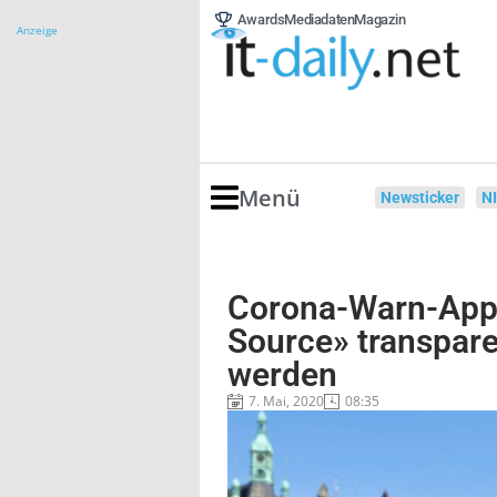
Awards
Mediadaten
Magazin
Anzeige
Menü
Newsticker
N
Corona-Warn-App 
Source» transpar
werden
7. Mai, 2020
08:35