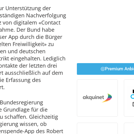
ur Unterstützung der
lständigen Nachverfolgung
z von digitalem «Contact
nahme. Der Bund habe
ser App durch die Bürger
ten Freiwilligkeit» zu
hen und deutschen
ikt eingehalten. Lediglich
ntakte der letzten drei
Premium Anbi
 ausschließlich auf dem
ie Erfassung des
t.
 Bundesregierung
e Grundlage für die
u schaffen. Gleichzeitig
gierung wissen, ob
tenspende-App des Robert