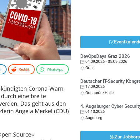
Eventkalend
DevOpsDays Graz 2026
04.09.2026
- 05.09.2026
Graz
n
Reddit
WhatsApp
Deutscher IT-Security Kong
17.09.2026
kündigten Corona-Warn-
OsnabrückHalle
 durch eine breite
t werden. Das geht aus den
4. Augsburger Cyber Securit
lerin Angela Merkel (CDU)
01.10.2026
.
Augsburg
«Open Source»
Zur Jobbör