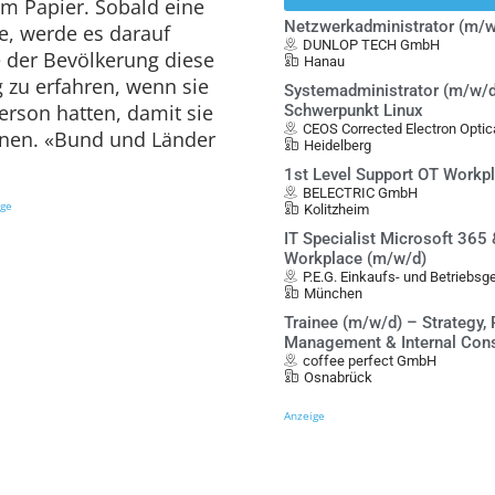
dem Papier. Sobald eine
Netzwerkadministrator (m/w
ge, werde es darauf
DUNLOP TECH GmbH
 der Bevölkerung diese
Hanau
 zu erfahren, wenn sie
Systemadministrator (m/w/d
Person hatten, damit sie
Schwerpunkt Linux
CEOS Corrected Electron Opt
nnen. «Bund und Länder
Heidelberg
1st Level Support OT Workp
BELECTRIC GmbH
ige
Kolitzheim
IT Specialist Microsoft 365
Workplace (m/w/d)
P.E.G. Einkaufs- und Betriebs
München
Trainee (m/w/d) – Strategy, 
Management & Internal Cons
coffee perfect GmbH
Osnabrück
Anzeige