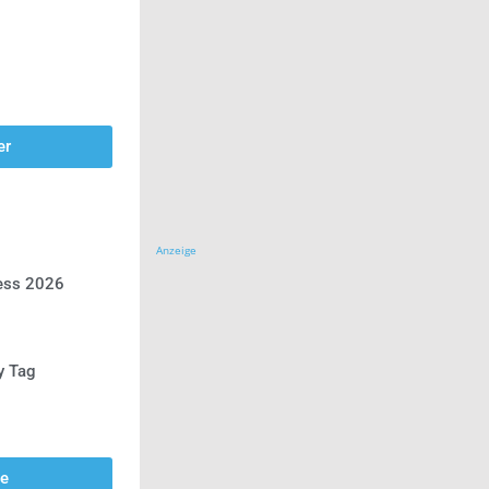
er
Anzeige
ress 2026
y Tag
se