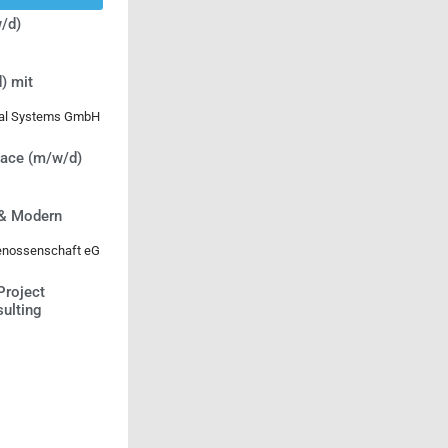
/d)
) mit
ical Systems GmbH
lace (m/w/d)
 & Modern
genossenschaft eG
Project
ulting