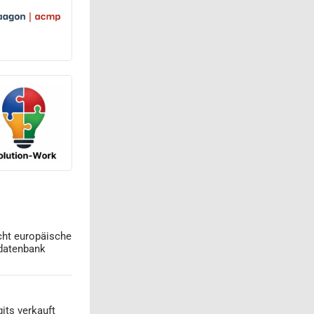
cht europäische
datenbank
its verkauft