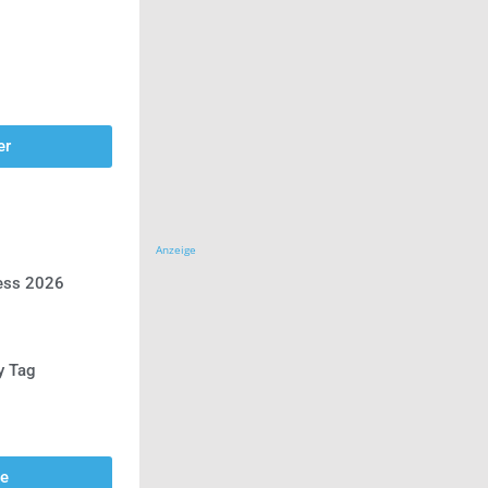
er
Anzeige
ress 2026
y Tag
se