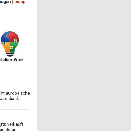
cht europäische
datenbank
its verkauft
echte an