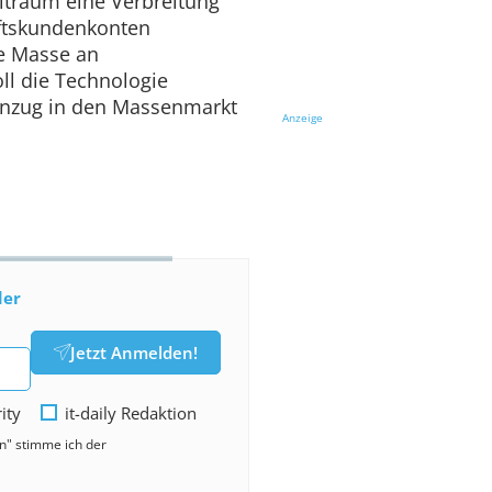
eitraum eine Verbreitung
äftskundenkonten
re Masse an
ll die Technologie
inzug in den Massenmarkt
Anzeige
der
Jetzt Anmelden!
rity
it-daily Redaktion
en" stimme ich der