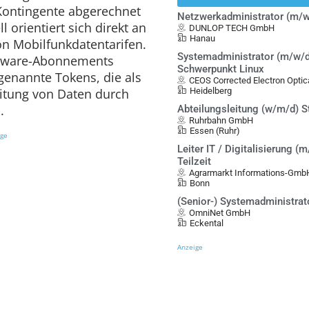
 Kontingente abgerechnet
Netzwerkadministrator (m/w
orientiert sich direkt an
DUNLOP TECH GmbH
Hanau
on Mobilfunkdatentarifen.
Systemadministrator (m/w/d
ftware-Abonnements
Schwerpunkt Linux
enannte Tokens, die als
CEOS Corrected Electron Opt
eitung von Daten durch
Heidelberg
.
Abteilungsleitung (w/m/d) S
Ruhrbahn GmbH
Essen (Ruhr)
ige
Leiter IT / Digitalisierung (m
Teilzeit
Agrarmarkt Informations-Gmb
Bonn
(Senior-) Systemadministrat
OmniNet GmbH
Eckental
Anzeige