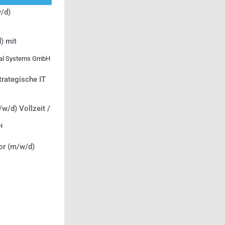
/d)
) mit
ical Systems GmbH
trategische IT
/w/d) Vollzeit /
H
or (m/w/d)