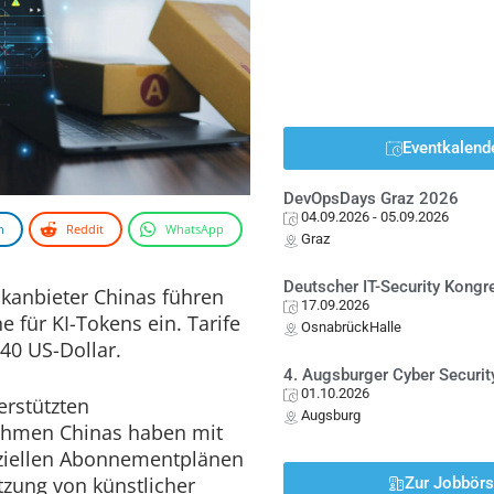
Eventkalend
DevOpsDays Graz 2026
04.09.2026
- 05.09.2026
n
Reddit
WhatsApp
Graz
Deutscher IT-Security Kong
nkanbieter Chinas führen
17.09.2026
für KI-Tokens ein. Tarife
OsnabrückHalle
,40 US-Dollar.
4. Augsburger Cyber Securit
01.10.2026
erstützten
Augsburg
hmen Chinas haben mit
ziellen Abonnementplänen
zung von künstlicher
Zur Jobbör