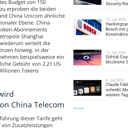
stes Budget von 150
Security-Ri
azu erproben die beiden
und China Unicom ähnliche
13. Juli 2026
ionaler Ebene. China
Hackergrup
 Token-Abonnements
Bosch mit 
Konstrukti
Metropole Shanghai
 wiederum verteilt die
nzen hinweg. In der
12. Juli 2026
ernehmen beispielsweise ein
GitHub Copi
blockierte
tliche Gebühr von 2,21 US-
Millionen Tokens
8. Juli 2026
Claude Fabl
schenkt Ab
wird
weitere Ta
von China Telecom
Anzeige
nführung dieser Tarife geht
f von Zusatzleistungen