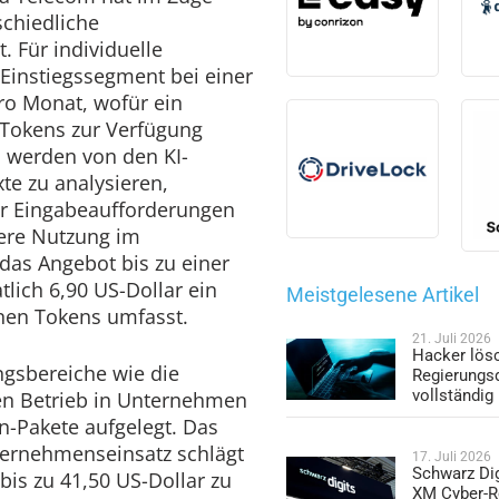
schiedliche
 Für individuelle
Einstiegssegment bei einer
ro Monat, wofür ein
 Tokens zur Verfügung
en werden von den KI-
te zu analysieren,
er Eingabeaufforderungen
vere Nutzung im
das Angebot bis zu einer
lich 6,90 US-Dollar ein
Meistgelesene Artikel
nen Tokens umfasst.
21. Juli 2026
Hacker lös
gsbereiche wie die
Regierungs
vollständig
en Betrieb in Unternehmen
-Pakete aufgelegt. Das
ternehmenseinsatz schlägt
17. Juli 2026
Schwarz Dig
is zu 41,50 US-Dollar zu
XM Cyber-R