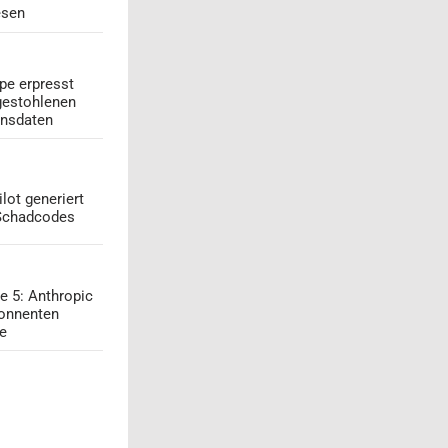
esen
pe erpresst
gestohlenen
onsdaten
lot generiert
 Schadcodes
e 5: Anthropic
onnenten
ge