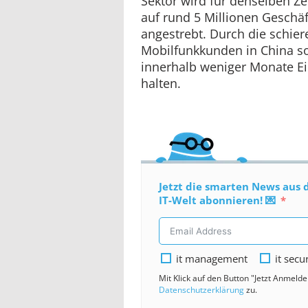
Sektor wird für denselben Z
auf rund 5 Millionen Gesch
angestrebt. Durch die schie
Mobilfunkkunden in China so
innerhalb weniger Monate E
halten.
Jetzt die smarten News aus 
IT-Welt abonnieren! 💌
it management
it secu
Mit Klick auf den Button "Jetzt Anmeld
Datenschutzerklärung
zu.