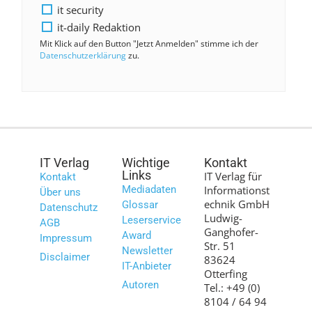
it security
it-daily Redaktion
Mit Klick auf den Button "Jetzt Anmelden" stimme ich der
Datenschutzerklärung
zu.
IT Verlag
Wichtige
Kontakt
Links
IT Verlag für
Kontakt
Mediadaten
Informationst
Über uns
echnik GmbH
Glossar
Datenschutz
Ludwig-
Leserservice
AGB
Ganghofer-
Award
Impressum
Str. 51
Newsletter
Disclaimer
83624
IT-Anbieter
Otterfing
Autoren
Tel.: +49 (0)
8104 / 64 94