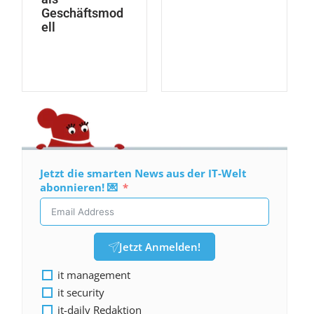
Geschäftsmod
ell
Jetzt die smarten News aus der IT-Welt
abonnieren! 💌
Jetzt Anmelden!
it management
it security
it-daily Redaktion