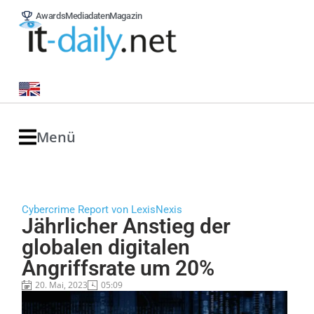
Awards
Mediadaten
Magazin
Menü
Cybercrime Report von LexisNexis
Jährlicher Anstieg der
globalen digitalen
Angriffsrate um 20%
20. Mai, 2023
05:09