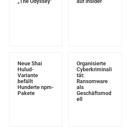
„The Odyssey“
auf Insider
Neue Shai
Organisierte
Hulud-
Cyberkriminali
Variante
tät:
befällt
Ransomware
Hunderte npm-
als
Pakete
Geschäftsmod
ell