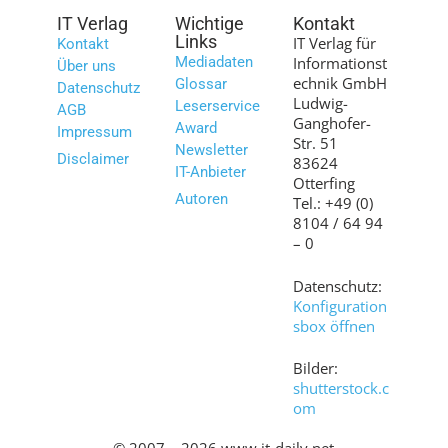
IT Verlag
Wichtige
Kontakt
Links
IT Verlag für
Kontakt
Mediadaten
Informationst
Über uns
echnik GmbH
Glossar
Datenschutz
Ludwig-
Leserservice
AGB
Ganghofer-
Award
Impressum
Str. 51
Newsletter
Disclaimer
83624
IT-Anbieter
Otterfing
Autoren
Tel.: +49 (0)
8104 / 64 94
– 0
Datenschutz:
Konfiguration
sbox öffnen
Bilder:
shutterstock.c
om