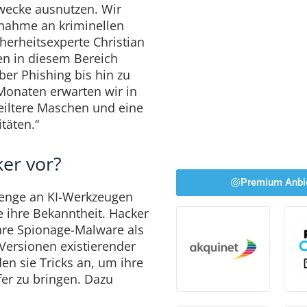
Zwecke ausnutzen. Wir
unahme an kriminellen
cherheitsexperte Christian
en in diesem Bereich
er Phishing bis hin zu
Monaten erwarten wir in
eiltere Maschen und eine
täten.“
er vor?
Premium Anbi
Menge an KI-Werkzeugen
 ihre Bekanntheit. Hacker
hre Spionage-Malware als
Versionen existierender
 sie Tricks an, um ihre
fer zu bringen. Dazu