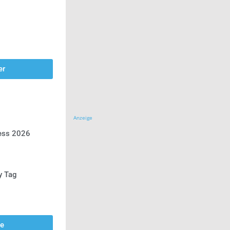
er
Anzeige
ress 2026
y Tag
se