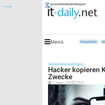
Awards
Mediadaten
Magazin
Anzeige
Menü
Newsticker
N
Gekünstelte Intelligenz
Hacker kopieren KI
Zwecke
8. August, 2024
08:03