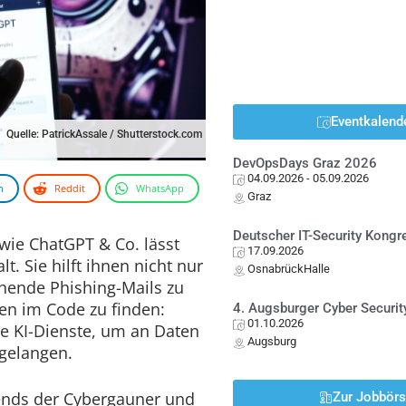
Eventkalend
Quelle: PatrickAssale / Shutterstock.com
DevOpsDays Graz 2026
04.09.2026
- 05.09.2026
n
Reddit
WhatsApp
Graz
Deutscher IT-Security Kong
wie ChatGPT & Co. lässt
17.09.2026
t. Sie hilft ihnen nicht nur
OsnabrückHalle
hende Phishing-Mails zu
en im Code zu finden:
4. Augsburger Cyber Securit
01.10.2026
me KI-Dienste, um an Daten
Augsburg
 gelangen.
rends der Cybergauner und
Zur Jobbör