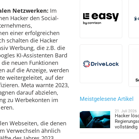
alen Netzwerken:
Im
men Hacker den Social-
nternehmens,
en einer erfolgreichen
ch schalten die Hacker
siv Werbung, die z.B. die
ogles KI-Assistenten Bard
r die neuen Funktionen
en auf die Anzeige, werden
e weitergeleitet, auf der
fizieren. Meta warnte 2023,
agnen darauf abzielen,
Meistgelesene Artikel
ng zu Werbekonten im
ieren.
21. Juli 2026
Hacker lös
Regierungs
llen Webseiten, die denen
vollständig
zum Verwechseln ähnlich
älfte des Jahres 2023