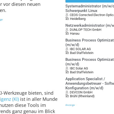
er vor diesen neuen
Systemadministrator (m/w/d
en.
Schwerpunkt Linux
CEOS Corrected Electron Opt
Heidelberg
ige
Netzwerkadministrator (m/w
DUNLOP TECH GmbH
Hanau
Business Process Optimiza
(m/w/d)
IBC SOLAR AG
Bad Staffelstein
Business Process Optimiza
(m/w/d)
IBC Solar AG
Bad Staffelstein
Application Specialist /
Anwendungsbetreuer - Softw
Konfiguration (m/w/d)
KI-Werkzeuge bieten, sind
DEVCON GmbH
Brühl (Rheinland)
igenz (KI)
ist in aller Munde
utzen diese Tools im
Anzeige
rends ganz genau im Blick