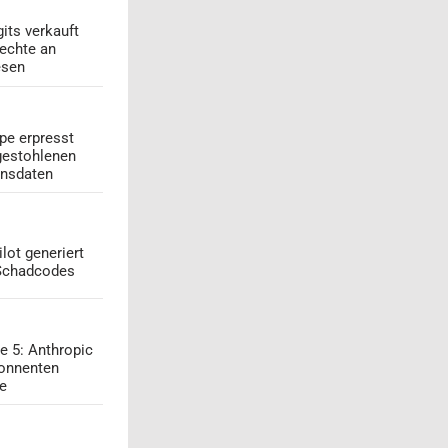
its verkauft
echte an
esen
pe erpresst
gestohlenen
onsdaten
lot generiert
 Schadcodes
e 5: Anthropic
onnenten
ge