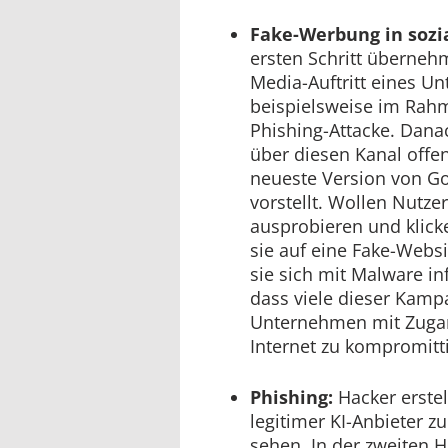
Fake-Werbung in sozi
ersten Schritt überneh
Media-Auftritt eines U
beispielsweise im Rahm
Phishing-Attacke. Dana
über diesen Kanal offen
neueste Version von Go
vorstellt. Wollen Nutze
ausprobieren und klick
sie auf eine Fake-Websit
sie sich mit Malware in
dass viele dieser Kamp
Unternehmen mit Zuga
Internet zu kompromitt
Phishing:
Hacker erste
legitimer KI-Anbieter 
sehen. In der zweiten H