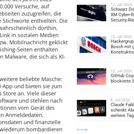
50.000 Versuche, auf
17. Juli 2026
Schwarz Dig
bseiten zuzugreifen, die
XM Cyber-R
 Stichworte enthielten. Die
Security-Ri
ahrscheinlich dorthin,
Link in sozialen Medien
13. Juli 2026
Hackergrup
zw. Mobilnachricht geklickt
Bosch mit 
ishing-Seiten enthalten
Konstrukti
on Malware, die sich als KI-
12. Juli 2026
GitHub Copi
 weitere beliebte Masche:
blockierte
KI-App und bieten sie zum
Store an. Viele dieser
oftware und stehlen nach
8. Juli 2026
Claude Fabl
mationen vom Gerät des
schenkt Ab
en Anmeldedaten,
weitere Ta
ionsdaten und finanzielle
e wiederum bombardieren
Anzeige