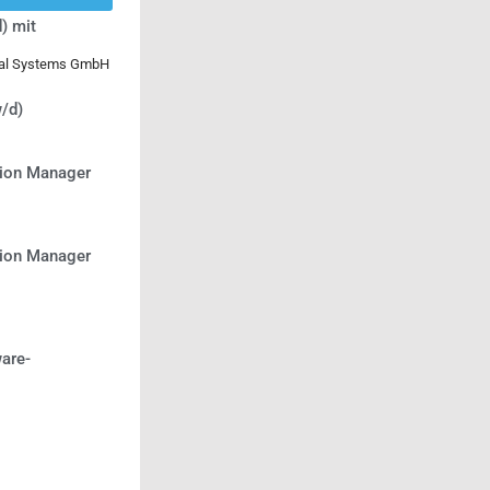
) mit
ical Systems GmbH
/d)
tion Manager
tion Manager
are-