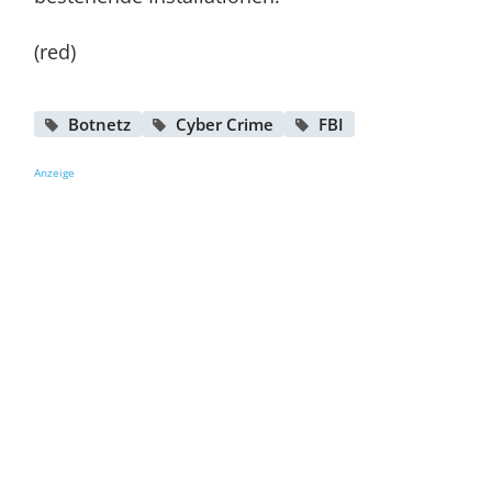
(red)
Botnetz
Cyber Crime
FBI
Anzeige