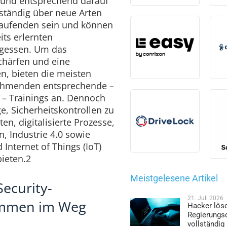
n und entsprechend darauf
 ständig über neue Arten
aufenden sein und können
eits erlernten
gessen. Um das
chärfen und eine
en, bieten die meisten
ehmenden entsprechende –
 – Trainings an. Dennoch
e, Sicherheitskontrollen zu
en, digitalisierte Prozesse,
n, Industrie 4.0 sowie
d Internet of Things (IoT)
bieten.2
Meistgelesene Artikel
Security-
21. Juli 2026
ammen im Weg
Hacker lös
Regierungs
vollständig