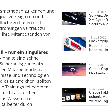
fsmethoden zu kennen und
17. Juli 2026
Schwarz Dig
uat zu reagieren und
XM Cyber-R
fläche zu bieten und
Security-Ri
edrohungen vertraut zu
 ihre Mitarbeitenden vor
13. Juli 2026
Hackergrup
Bosch mit 
Konstrukti
il – nur ein singuläres
Inhalte sind schnell
 Sicherheitsgrundsätze
12. Juli 2026
sen Mitarbeitende auch
GitHub Copi
blockierte
gnisse und Technologien
dies zu erreichen, sollten
ble Trainings teilnehmen.
8. Juli 2026
n nicht ausreichen,
Claude Fabl
schenkt Ab
as Wissen ihrer
weitere Ta
itarbeiter durch