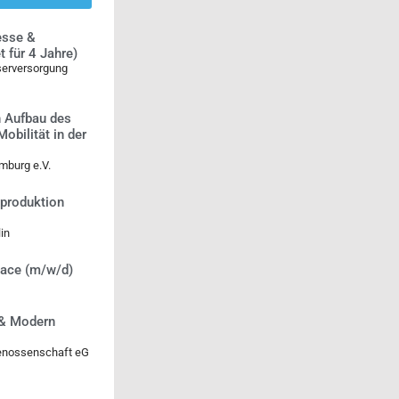
esse &
 für 4 Jahre)
serversorgung
n Aufbau des
bilität in der
mburg e.V.
tproduktion
in
lace (m/w/d)
 & Modern
genossenschaft eG