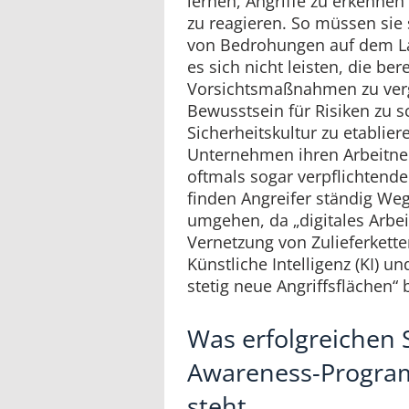
lernen, Angriffe zu erkenne
zu reagieren. So müssen sie
von Bedrohungen auf dem L
es sich nicht leisten, die ber
Vorsichtsmaßnahmen zu ver
Bewusstsein für Risiken zu s
Sicherheitskultur zu etablier
Unternehmen ihren Arbeitn
oftmals sogar verpflichtende
finden Angreifer ständig Weg
umgehen, da „digitales Arbeit
Vernetzung von Zulieferkette
Künstliche Intelligenz (KI) un
stetig neue Angriffsflächen“ 
Was erfolgreichen 
Awareness-Progr
steht