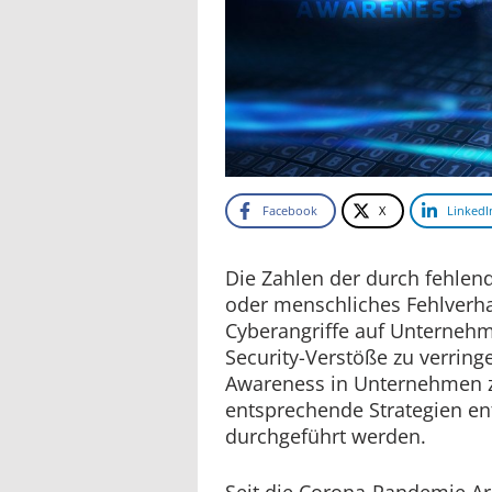
Facebook
X
LinkedI
Die Zahlen der durch fehlen
oder menschliches Fehlverha
Cyberangriffe auf Unternehm
Security-Verstöße zu verring
Awareness in Unternehmen 
entsprechende Strategien ent
durchgeführt werden.
Seit die Corona-Pandemie A