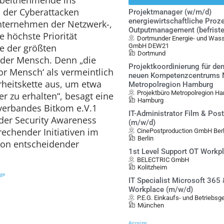
hl der Cyberattacken
Projektmanager (w/m/d)
energiewirtschaftliche Proz
nternehmen der Netzwerk-,
Outputmanagement (befristet
e höchste Priorität
Dortmunder Energie- und Was
ne der größten
GmbH DEW21
Dortmund
der Mensch. Denn „die
Projektkoordinierung für de
or Mensch‘ als vermeintlich
neuen Kompetenzcentrums Mo
rheitskette aus, um etwa
Metropolregion Hamburg
Projektbüro Metropolregion Ha
r zu erhalten“, besagt eine
Hamburg
lverbandes Bitkom e.V.1
IT-Administrator Film & Pos
der Security Awareness
(m/w/d)
echender Initiativen im
CinePostproduction GmbH Berl
Berlin
von entscheidender
1st Level Support OT Workp
BELECTRIC GmbH
Kolitzheim
ige
IT Specialist Microsoft 365
Workplace (m/w/d)
P.E.G. Einkaufs- und Betriebs
München
Anzeige