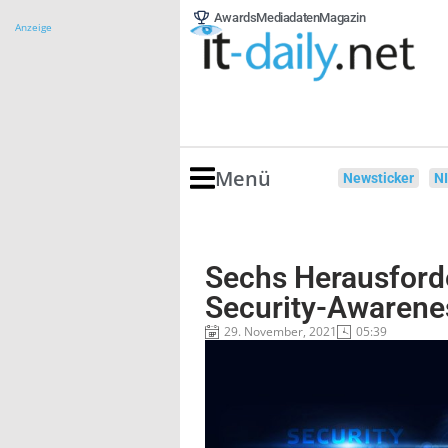
Awards
Mediadaten
Magazin
Anzeige
Menü
Newsticker
N
Sechs Herausford
Security-Awaren
29. November, 2021
05:39