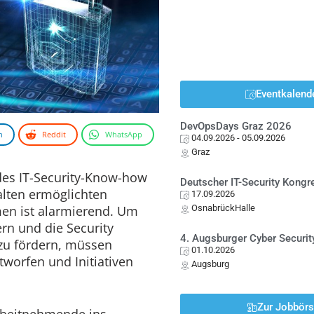
Eventkalend
DevOpsDays Graz 2026
n
Reddit
WhatsApp
04.09.2026
- 05.09.2026
Graz
des IT-Security-Know-how
Deutscher IT-Security Kong
lten ermöglichten
17.09.2026
en ist alarmierend. Um
OsnabrückHalle
ern und die Security
4. Augsburger Cyber Securit
zu fördern, müssen
01.10.2026
worfen und Initiativen
Augsburg
Zur Jobbör
rbeitnehmende ins