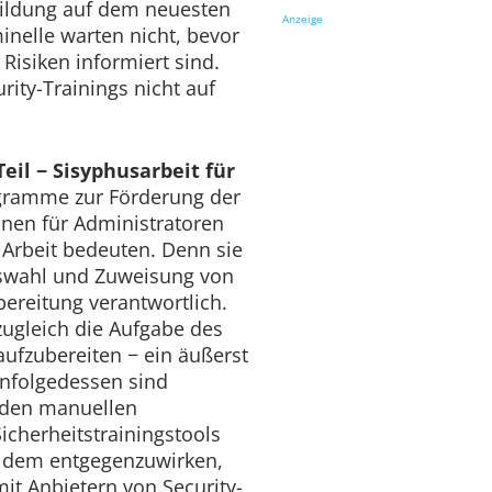
bildung auf dem neuesten
Anzeige
inelle warten nicht, bevor
 Risiken informiert sind.
rity-Trainings nicht auf
eil − Sisyphusarbeit für
ramme zur Förderung der
nen für Administratoren
 Arbeit bedeuten. Denn sie
uswahl und Zuweisung von
ereitung verantwortlich.
 zugleich die Aufgabe des
aufzubereiten − ein äußerst
 Infolgedessen sind
 den manuellen
icherheitstrainingstools
m dem entgegenzuwirken,
t Anbietern von Security-