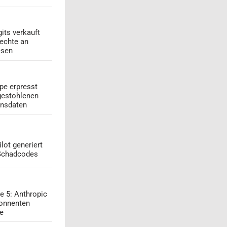
its verkauft
echte an
esen
pe erpresst
gestohlenen
onsdaten
lot generiert
 Schadcodes
e 5: Anthropic
onnenten
ge