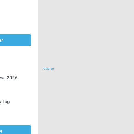
er
Anzeige
ress 2026
y Tag
se