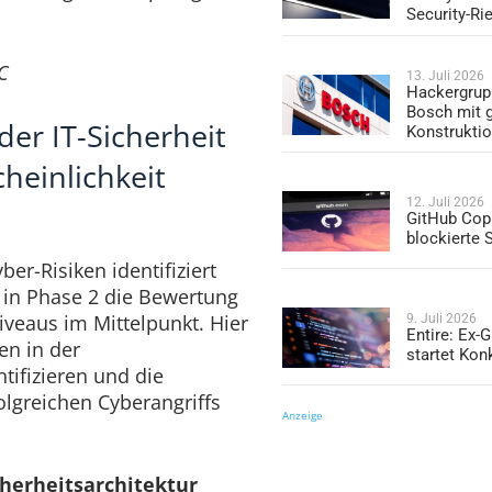
Security-Ri
C
13. Juli 2026
Hackergrup
Bosch mit 
der IT-Sicherheit
Konstrukti
heinlichkeit
12. Juli 2026
GitHub Copi
blockierte
er-Risiken identifiziert
t in Phase 2 die Bewertung
iveaus im Mittelpunkt. Hier
9. Juli 2026
Entire: Ex-
en in der
startet Kon
ntifizieren und die
olgreichen Cyberangriffs
Anzeige
herheitsarchitektur