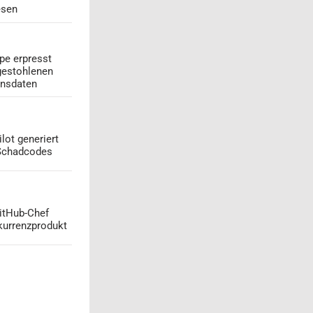
esen
pe erpresst
gestohlenen
onsdaten
lot generiert
 Schadcodes
GitHub-Chef
kurrenzprodukt