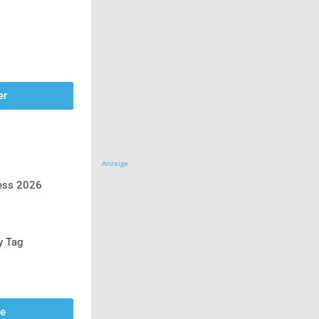
er
Anzeige
ress 2026
y Tag
se