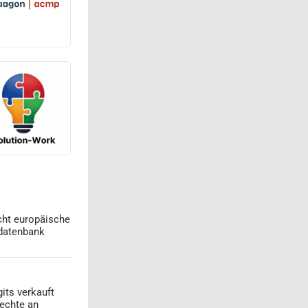
cht europäische
datenbank
its verkauft
echte an