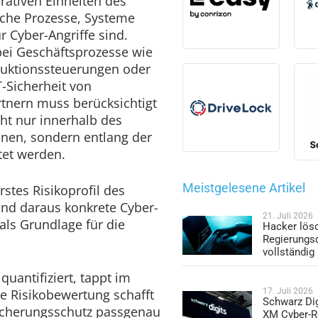
rativen Einheiten des
lche Prozesse, Systeme
r Cyber-Angriffe sind.
bei Geschäftsprozesse wie
uktionssteuerungen oder
T-Sicherheit von
rtnern muss berücksichtigt
ht nur innerhalb des
nen, sondern entlang der
tet werden.
Meistgelesene Artikel
erstes Risikoprofil des
nd daraus konkrete Cyber-
21. Juli 2026
 als Grundlage für die
Hacker lös
Regierungs
vollständig
quantifiziert, tappt im
re Risikobewertung schafft
17. Juli 2026
Schwarz Dig
icherungsschutz passgenau
XM Cyber-R