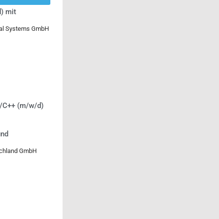
) mit
ical Systems GmbH
C/C++ (m/w/d)
und
tschland GmbH