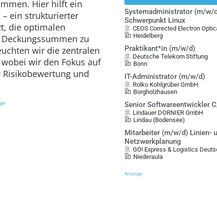
mmen. Hier hilft ein
Systemadministrator (m/w/d
t
– ein strukturierter
Schwerpunkt Linux
zt, die optimalen
CEOS Corrected Electron Opt
Heidelberg
d Deckungssummen zu
Praktikant*in (m/w/d)
euchten wir die zentralen
Deutsche Telekom Stiftung
 wobei wir den Fokus auf
Bonn
er Risikobewertung und
IT-Administrator (m/w/d)
Rolko Kohlgrüber GmbH
Borgholzhausen
ige
Senior Softwareentwickler 
Lindauer DORNIER GmbH
Lindau (Bodensee)
Mitarbeiter (m/w/d) Linien- 
Netzwerkplanung
GO! Express & Logistics Deu
Niederaula
Anzeige