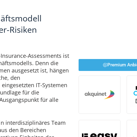
häftsmodell
r-Risiken
r-Insurance-Assessments ist
häftsmodells. Denn die
Premium Anbi
men ausgesetzt ist, hängen
che, den
 eingesetzten IT-Systemen
rundlage für die
 Ausgangspunkt für alle
in interdisziplinäres Team
 aus den Bereichen