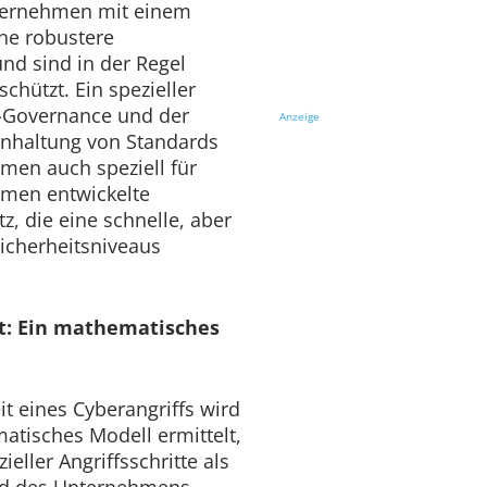
ternehmen mit einem
ne robustere
und sind in der Regel
chützt. Ein spezieller
IT-Governance und der
Anzeige
Einhaltung von Standards
men auch speziell für
hmen entwickelte
z, die eine schnelle, aber
Sicherheitsniveaus
it: Ein mathematisches
it eines Cyberangriffs wird
atisches Modell ermittelt,
eller Angriffsschritte als
rad des Unternehmens