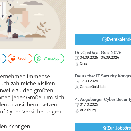
Eventkalend
DevOpsDays Graz 2026
04.09.2026
- 05.09.2026
n
Reddit
WhatsApp
Graz
Unternehmen immense
Deutscher IT-Security Kong
17.09.2026
auch zahlreiche Risiken.
OsnabrückHalle
rweile zu den größten
onen jeder Größe. Um sich
4. Augsburger Cyber Securit
den abzusichern, setzen
01.10.2026
f Cyber-Versicherungen.
Augsburg
den richtigen
Zur Jobbör