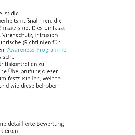
 ist die
herheitsmaßnahmen, die
insatz sind. Dies umfasst
 Virenschutz, Intrusion
orische (Richtlinien für
en,
Awareness-Programme
sische
rittskontrollen zu
che Überprüfung dieser
m festzustellen, welche
n und wie diese behoben
ine detaillierte Bewertung
tierten