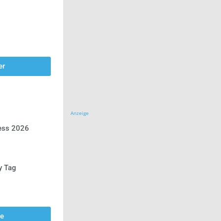
er
Anzeige
ress 2026
y Tag
se