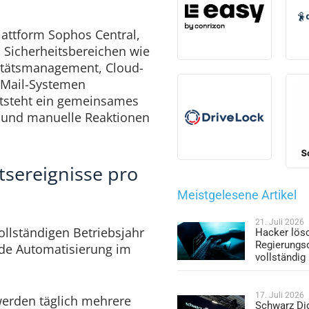
lattform Sophos Central,
 Sicherheitsbereichen wie
titätsmanagement, Cloud-
-Mail-Systemen
tsteht ein gemeinsames
e und manuelle Reaktionen
tsereignisse pro
Meistgelesene Artikel
21. Juli 2026
ollständigen Betriebsjahr
Hacker lös
Regierungs
de Automatisierung im
vollständig
17. Juli 2026
erden täglich mehrere
Schwarz Dig