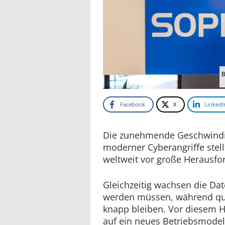
B
Facebook
X
LinkedI
Die zunehmende Geschwindi
moderner Cyberangriffe stell
weltweit vor große Herausfo
Gleichzeitig wachsen die Da
werden müssen, während qual
knapp bleiben. Vor diesem H
auf ein neues Betriebsmodell