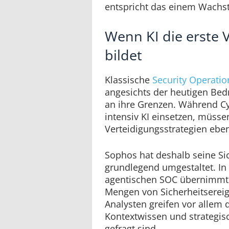
entspricht das einem Wachs
Wenn KI die erste V
bildet
Klassische
Security Operatio
angesichts der heutigen B
an ihre Grenzen. Während Cy
intensiv KI einsetzen, müss
Verteidigungsstrategien eben
Sophos hat deshalb seine Sic
grundlegend umgestaltet. I
agentischen SOC übernimmt 
Mengen von Sicherheitserei
Analysten greifen vor allem 
Kontextwissen und strategi
gefragt sind.