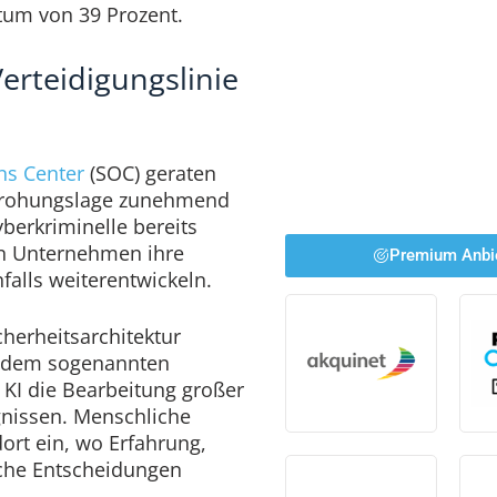
tum von 39 Prozent.
erteidigungslinie
ns Center
(SOC) geraten
edrohungslage zunehmend
berkriminelle bereits
en Unternehmen ihre
Premium Anbi
falls weiterentwickeln.
herheitsarchitektur
n dem sogenannten
KI die Bearbeitung großer
gnissen. Menschliche
dort ein, wo Erfahrung,
sche Entscheidungen