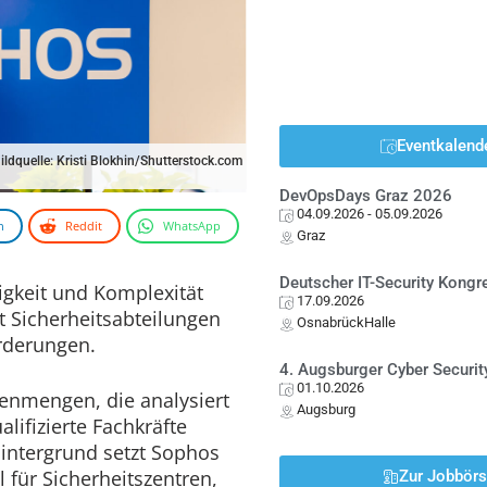
Eventkalend
ildquelle: Kristi Blokhin/Shutterstock.com
DevOpsDays Graz 2026
04.09.2026
- 05.09.2026
n
Reddit
WhatsApp
Graz
Deutscher IT-Security Kong
gkeit und Komplexität
17.09.2026
t Sicherheitsabteilungen
OsnabrückHalle
rderungen.
4. Augsburger Cyber Securit
01.10.2026
tenmengen, die analysiert
Augsburg
ifizierte Fachkräfte
intergrund setzt Sophos
 für Sicherheitszentren,
Zur Jobbör