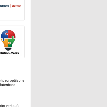
cht europäische
datenbank
its verkauft