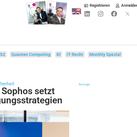
Registrieren
Anmelde
IS2
Quanten Computing
KI
IT-Recht
Monthly Spezial
herheit
Anzeige
 Sophos setzt
gungsstrategien