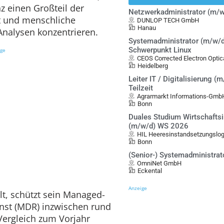
nz einen Großteil der
Netzwerkadministrator (m/w
 und menschliche
DUNLOP TECH GmbH
Hanau
Analysen konzentrieren.
Systemadministrator (m/w/d
Schwerpunkt Linux
ige
CEOS Corrected Electron Opt
Heidelberg
Leiter IT / Digitalisierung (m
Teilzeit
Agrarmarkt Informations-Gmb
Bonn
Duales Studium Wirtschafts
(m/w/d) WS 2026
HIL Heeresinstandsetzungslo
Bonn
(Senior-) Systemadministrat
OmniNet GmbH
Eckental
Anzeige
t, schützt sein Managed-
nst (MDR) inzwischen rund
Vergleich zum Vorjahr