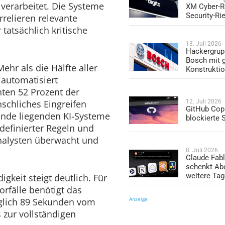
verarbeitet. Die Systeme
XM Cyber-R
Security-Ri
rrelieren relevante
tatsächlich kritische
13. Juli 2026
Hackergrup
Bosch mit 
hr als die Hälfte aller
Konstrukti
 automatisiert
ten 52 Prozent der
12. Juli 2026
schliches Eingreifen
GitHub Copi
unde liegenden KI-Systeme
blockierte
 definierter Regeln und
nalysten überwacht und
8. Juli 2026
Claude Fabl
schenkt Ab
weitere Ta
gkeit steigt deutlich. Für
orfälle benötigt das
Anzeige
iglich 89 Sekunden vom
 zur vollständigen