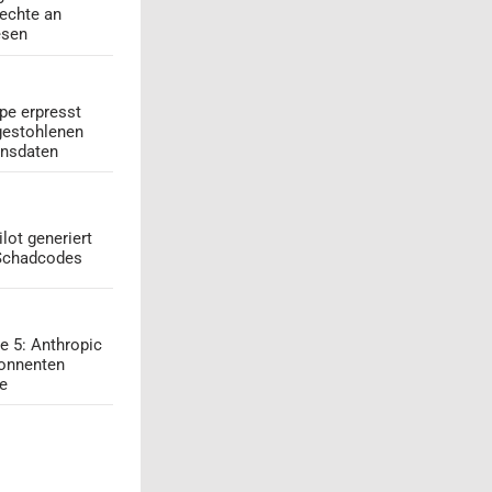
echte an
esen
pe erpresst
gestohlenen
onsdaten
lot generiert
 Schadcodes
e 5: Anthropic
onnenten
ge