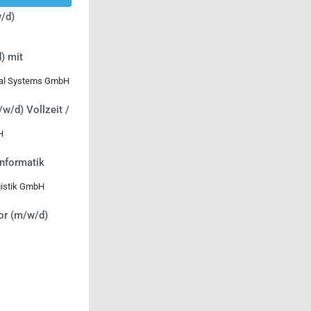
/d)
) mit
ical Systems GmbH
/w/d) Vollzeit /
H
informatik
gistik GmbH
or (m/w/d)