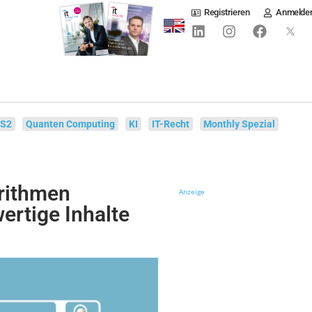
Registrieren
Anmelde
IS2
Quanten Computing
KI
IT-Recht
Monthly Spezial
rithmen
Anzeige
ertige Inhalte