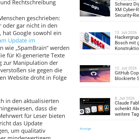
 und Rechtschreibung
Schwarz Dig
XM Cyber-R
Security-Ri
n Menschen geschrieben:
r oder gar nicht in den
, hat Google sowohl ein
13. Juli 2026
Hackergrup
am Update im
Bosch mit 
en wie „SpamBrain“ werden
Konstrukti
e für KI-generierte Texte
ig zur Manipulation der
12. Juli 2026
 verstoßen sie gegen die
GitHub Copi
gen Website droht in Folge
blockierte
8. Juli 2026
 in den aktualisierten
Claude Fabl
 hingewiesen, dass die
schenkt Ab
weitere Ta
Mehrwert für Leser bieten
icht das Update
Anzeige
en, um qualitativ
ber minderwertigem