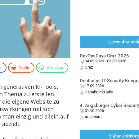
Eventkalend
DevOpsDays Graz 2026
04.09.2026
- 05.09.2026
Graz
n
Reddit
WhatsApp
Deutscher IT-Security Kong
n generativen KI-Tools,
17.09.2026
OsnabrückHalle
 Thema zu erstellen.
 die eigene Website zu
4. Augsburger Cyber Securit
uswirkungen mit sich
01.10.2026
 man einzig und allein auf
Augsburg
abzielt.
Zur Jobbör