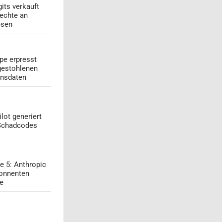
its verkauft
echte an
esen
pe erpresst
gestohlenen
onsdaten
lot generiert
 Schadcodes
e 5: Anthropic
onnenten
ge