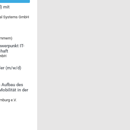
) mit
ical Systems GmbH
ommern)
werpunkt IT-
chaft
GmbH
ler (m/w/d)
n Aufbau des
bilität in der
mburg e.V.