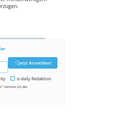
orzugen.
der
Jetzt Anmelden!
rity
it-daily Redaktion
en" stimme ich der