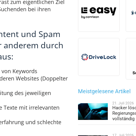
ast zum eigentlichen Ziel
Suchenden bei ihren
ntent und Spam
er anderem durch
aus:
 von Keywords
nderen Websites (Doppelter
Meistgelesene Artikel
tung des jeweiligen
21. Juli 2026
e Texte mit irrelevanten
Hacker lös
Regierungs
vollständig
erfahrung und schlechte
17. Juli 2026