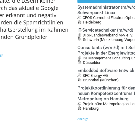
alte, die Lesern keinen
ch das aktuelle Google
Systemadministrator (m/w/d
Schwerpunkt Linux
r erkannt und negativ
CEOS Corrected Electron Opt
rden die Spamrichtlinien
Heidelberg
 Inhaltserstellung im Rahmen
IT-Servicetechniker (m/w/d)
DRK-Landesverband M-V e. V.
enden Grundpfeiler
Schwerin (Mecklenburg-Vorp
Consultants (w/m/d) mit Sch
Projekte in der Energiewirts
ige
ISI Management Consulting 
Düsseldorf
Embedded Software Entwick
SFC Energy AG
Brunnthal (München)
Projektkoordinierung für de
neuen Kompetenzcentrums Mo
Metropolregion Hamburg
Projektbüro Metropolregion Ha
Hamburg
Anzeige