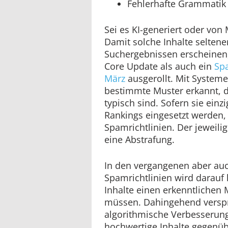
Fehlerhafte Grammatik
Sei es KI-generiert oder vo
Damit solche Inhalte seltene
Suchergebnissen erscheinen
Core Update als auch ein
Sp
März
ausgerollt. Mit System
bestimmte Muster erkannt, di
typisch sind. Sofern sie einz
Rankings eingesetzt werden,
Spamrichtlinien. Der jeweili
eine Abstrafung.
In den vergangenen aber auch
Spamrichtlinien wird darauf
Inhalte einen erkenntlichen 
müssen. Dahingehend verspr
algorithmische Verbesserung
hochwertige Inhalte gegenü