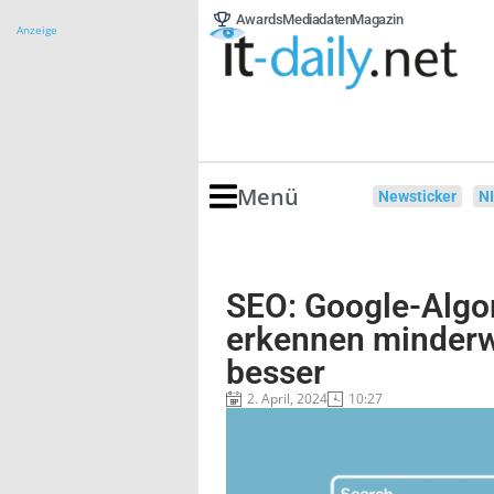
Awards
Mediadaten
Magazin
Anzeige
Menü
Newsticker
N
SEO: Google-Algo
erkennen minderw
besser
2. April, 2024
10:27