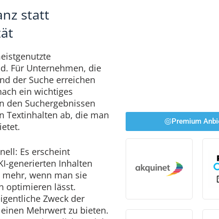
nz statt
tät
eistgenutzte
d. Für Unternehmen, die
nd der Suche erreichen
ach ein wichtiges
in den Suchergebnissen
 Textinhalten ab, die man
Premium Anbi
etet.
nell: Es erscheint
KI-generierten Inhalten
o mehr, wenn man sie
 optimieren lässt.
eigentliche Zweck der
 einen Mehrwert zu bieten.