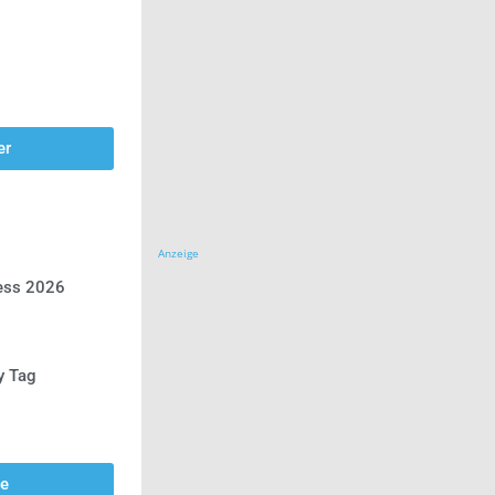
er
Anzeige
ress 2026
y Tag
se