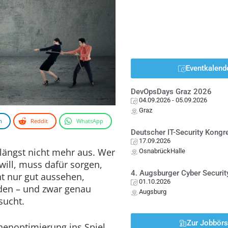
Eventkalend
DevOpsDays Graz 2026
04.09.2026
- 05.09.2026
Graz
n
Reddit
WhatsApp
Deutscher IT-Security Kong
17.09.2026
 längst nicht mehr aus. Wer
OsnabrückHalle
 will, muss dafür sorgen,
4. Augsburger Cyber Securit
ht nur gut aussehen,
01.10.2026
den – und zwar genau
Augsburg
sucht.
Zur Jobbör
enoptimierung ins Spiel,