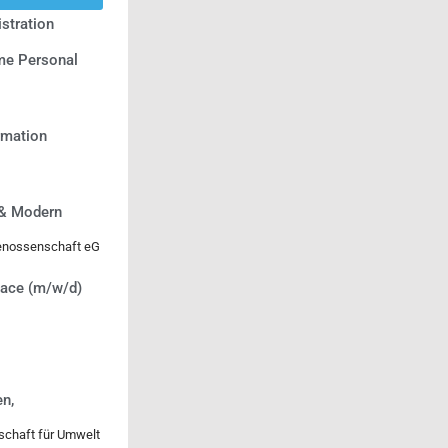
stration
e Personal
ormation
 & Modern
genossenschaft eG
lace (m/w/d)
n,
lschaft für Umwelt