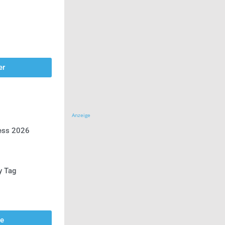
er
Anzeige
ress 2026
y Tag
se