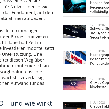
, dass eine Website
Hacker lös
 – für Nutzer ebenso wie
Regierungs
et das Fundament, auf dem
vollständig
smaßnahmen aufbauen.
17. Juli 2026
Schwarz Dig
st kein einmaliger
XM Cyber-R
stiger Prozess mit vielen
Security-Ri
cht dauerhaft Zeit in
e investieren möchte, setzt
13. Juli 2026
 Unterstützung. Eine
Hackergrup
Bosch mit 
eitet diesen Weg über
Konstrukti
hmen kontinuierlich an
orgt dafür, dass die
tt wächst – zuverlässig,
12. Juli 2026
ichen Aufwand für das
GitHub Copi
blockierte
O – und wie wirkt
8. Juli 2026
Claude Fabl