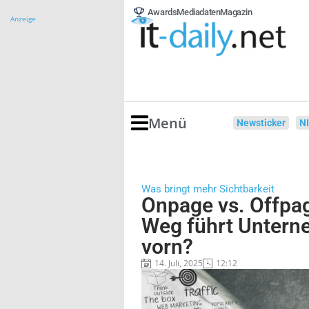
Awards
Mediadaten
Magazin
Anzeige
Menü
Newsticker
N
Was bringt mehr Sichtbarkeit
Onpage vs. Offpa
Weg führt Unter
vorn?
14. Juli, 2025
12:12