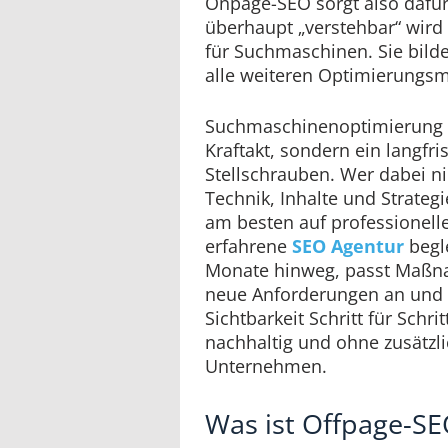
Onpage-SEO sorgt also dafür
überhaupt „verstehbar“ wird
für Suchmaschinen. Sie bild
alle weiteren Optimierung
Suchmaschinenoptimierung i
Kraftakt, sondern ein langfri
Stellschrauben. Wer dabei ni
Technik, Inhalte und Strategi
am besten auf professionelle
erfahrene
SEO Agentur
begl
Monate hinweg, passt Maßna
neue Anforderungen an und s
Sichtbarkeit Schritt für Schri
nachhaltig und ohne zusätzl
Unternehmen.
Was ist Offpage-SE