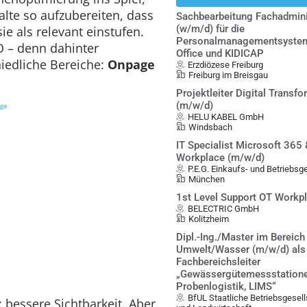
halte so aufzubereiten, dass
Sachbearbeitung Fachadmini
(w/m/d) für die
e als relevant einstufen.
Personalmanagementsystem
O – denn dahinter
Office und KIDICAP
hiedliche Bereiche:
Onpage
Erzdiözese Freiburg
Freiburg im Breisgau
Projektleiter Digital Transf
(m/w/d)
ige
HELU KABEL GmbH
Windsbach
IT Specialist Microsoft 365
Workplace (m/w/d)
P.E.G. Einkaufs- und Betriebs
München
1st Level Support OT Workp
BELECTRIC GmbH
Kolitzheim
Dipl.-Ing./Master im Bereich
Umwelt/Wasser (m/w/d) als
Fachbereichsleiter
„Gewässergütemessstatione
Probenlogistik, LIMS“
BfUL Staatliche Betriebsgesel
: bessere Sichtbarkeit. Aber