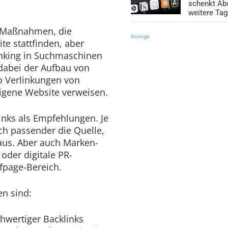
schenkt Ab
weitere Ta
e Maßnahmen, die
Anzeige
te stattfinden, aber
anking in Suchmaschinen
 dabei der Aufbau von
o Verlinkungen von
eigene Website verweisen.
Links als Empfehlungen. Je
h passender die Quelle,
t aus. Aber auch Marken-
oder digitale PR-
page-Bereich.
n sind:
chwertiger Backlinks