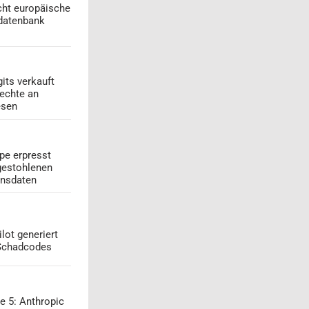
cht europäische
datenbank
its verkauft
echte an
esen
pe erpresst
gestohlenen
onsdaten
lot generiert
 Schadcodes
e 5: Anthropic